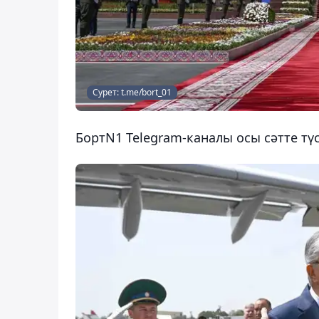
Сурет: t.me/bort_01
БортN1 Telegram-каналы осы сәтте түс