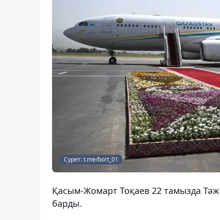
Сурет: t.me/bort_01
Қасым-Жомарт Тоқаев 22 тамызда Тәж
барды.