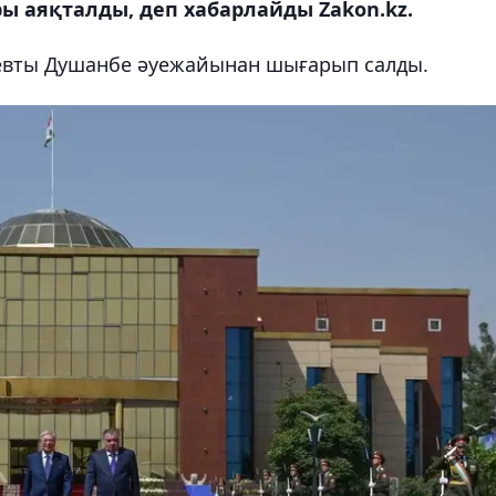
ы аяқталды, деп хабарлайды Zakon.kz.
евты Душанбе әуежайынан шығарып салды.