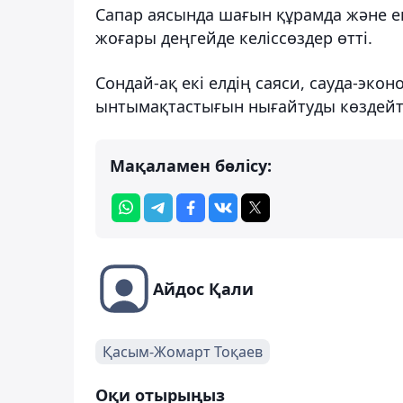
Сапар аясында шағын құрамда және е
жоғары деңгейде келіссөздер өтті.
Сондай-ақ екі елдің cаяси, сауда-эк
ынтымақтастығын нығайтуды көздейті
Мақаламен бөлісу:
Айдос Қали
Қасым-Жомарт Тоқаев
Оқи отырыңыз