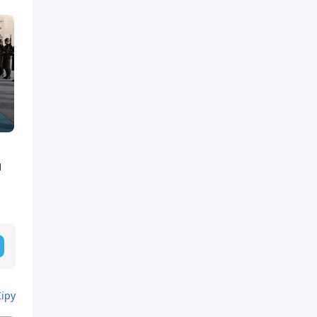
ы
Кіру