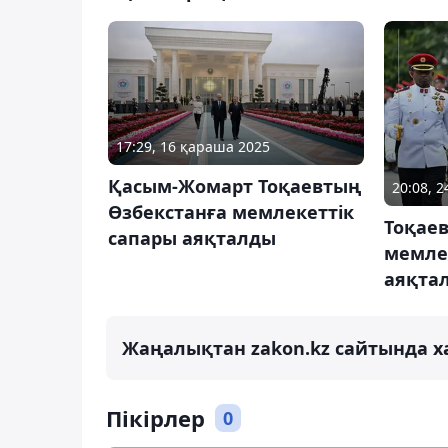
17:29, 16 қараша 2025
Қасым-Жомарт Тоқаевтың
20:08, 
Өзбекстанға мемлекеттік
Тоқае
сапары аяқталды
мемле
аяқта
Жаңалықтан zakon.kz сайтында х
Пікірлер
0