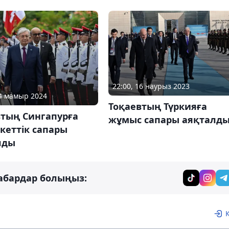
22:00, 16 наурыз 2023
24 мамыр 2024
Тоқаевтың Түркияға
втың Сингапурға
жұмыс сапары аяқталд
кеттік сапары
лды
абардар болыңыз: