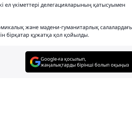
кі ел үкіметтері делегацияларының қатысуымен
ономикалық және мәдени-гуманитарлық салалардағ
н бірқатар құжатқа қол қойылды.
Google-ға қосылып,
жаңалықтарды бірінші болып оқыңыз