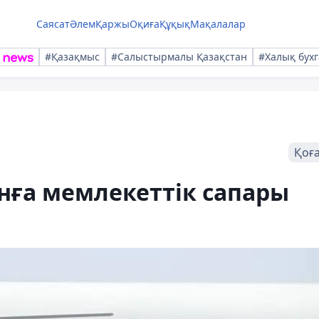
Саясат
Әлем
Қаржы
Оқиға
Құқық
Мақалалар
#Қазақмыс
#Салыстырмалы Қазақстан
#Халық бухг
Қоғ
нға мемлекеттік сапары