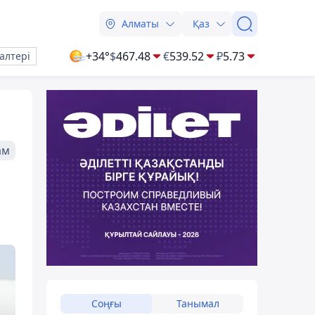
Алматы
Қаз
+34°
$
467.48
€
539.52
₽
5.73
алтері
ам
Соңғы
Танымал