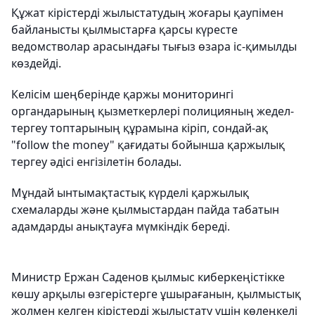
Құжат кірістерді жылыстатудың жоғары қаупімен
байланысты қылмыстарға қарсы күресте
ведомстволар арасындағы тығыз өзара іс-қимылды
көздейді.
Келісім шеңберінде қаржы мониторингі
органдарының қызметкерлері полицияның жедел-
тергеу топтарының құрамына кіріп, сондай-ақ
"follow the money" қағидаты бойынша қаржылық
тергеу әдісі енгізілетін болады.
Мұндай ынтымақтастық күрделі қаржылық
схемаларды және қылмыстардан пайда табатын
адамдарды анықтауға мүмкіндік береді.
Министр Ержан Саденов қылмыс киберкеңістікке
көшу арқылы өзгерістерге ұшырағанын, қылмыстық
жолмен келген кірістерді жылыстату үшін көлеңкелі