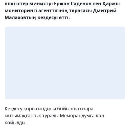
ішкі істер министрі Ержан Саденов пен Қаржы
мониторингі агенттігінің төрағасы Дмитрий
Малаховтың кездесуі өтті.
Кездесу қорытындысы бойынша өзара
ынтымақтастық туралы Меморандумға қол
қойылды.