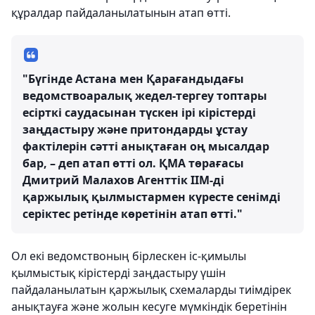
құралдар пайдаланылатынын атап өтті.
"Бүгінде Астана мен Қарағандыдағы
ведомствоаралық жедел-тергеу топтары
есірткі саудасынан түскен ірі кірістерді
заңдастыру және притондарды ұстау
фактілерін сәтті анықтаған оң мысалдар
бар, – деп атап өтті ол. ҚМА төрағасы
Дмитрий Малахов Агенттік ІІМ-ді
қаржылық қылмыстармен күресте сенімді
серіктес ретінде көретінін атап өтті."
Ол екі ведомствоның бірлескен іс-қимылы
қылмыстық кірістерді заңдастыру үшін
пайдаланылатын қаржылық схемаларды тиімдірек
анықтауға және жолын кесуге мүмкіндік беретінін