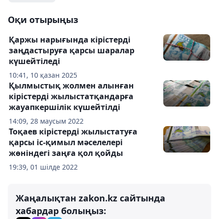
Оқи отырыңыз
Қаржы нарығында кірістерді
заңдастыруға қарсы шаралар
күшейтіледі
10:41, 10 қазан 2025
Қылмыстық жолмен алынған
кірістерді жылыстатқандарға
жауапкершілік күшейтілді
14:09, 28 маусым 2022
Тоқаев кірістерді жылыстатуға
қарсы іс-қимыл мәселелері
жөніндегі заңға қол қойды
19:39, 01 шілде 2022
Жаңалықтан zakon.kz сайтында
хабардар болыңыз: