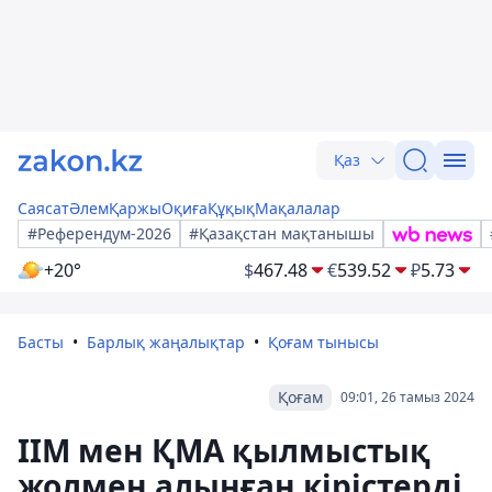
Қаз
Саясат
Әлем
Қаржы
Оқиға
Құқық
Мақалалар
#Референдум-2026
#Қазақстан мақтанышы
+20°
$
467.48
€
539.52
₽
5.73
Басты
Барлық жаңалықтар
Қоғам тынысы
Қоғам
09:01, 26 тамыз 2024
ІІМ мен ҚМА қылмыстық
жолмен алынған кірістерді