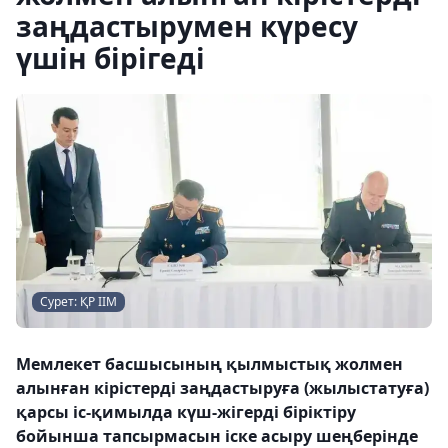
заңдастырумен күресу
үшін бірігеді
Сурет: ҚР ІІМ
Мемлекет басшысының қылмыстық жолмен
алынған кірістерді заңдастыруға (жылыстатуға)
қарсы іс-қимылда күш-жігерді біріктіру
бойынша тапсырмасын іске асыру шеңберінде