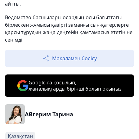
айтты.
Ведомство басшылары олардың осы бағыттағы
бірлескен жұмысы қазіргі заманғы сын-қатерлерге
қарсы тұрудың жаңа деңгейін қамтамасыз ететініне
сенімді.
Мақаламен бөлісу
Google-ға қосылып,
жаңалықтарды бірінші болып оқыңыз
Айгерим Тарина
Қазақстан