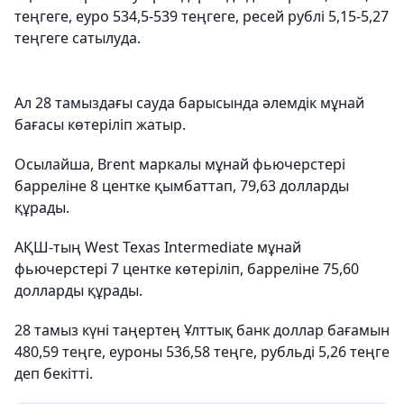
теңгеге, еуро 534,5-539 теңгеге, ресей рублі 5,15-5,27
теңгеге сатылуда.
Ал 28 тамыздағы сауда барысында әлемдік мұнай
бағасы көтеріліп жатыр.
Осылайша, Brent маркалы мұнай фьючерстері
барреліне 8 центке қымбаттап, 79,63 долларды
құрады.
АҚШ-тың West Texas Intermediate мұнай
фьючерстері 7 центке көтеріліп, барреліне 75,60
долларды құрады.
28 тамыз күні таңертең Ұлттық банк доллар бағамын
480,59 теңге, еуроны 536,58 теңге, рубльді 5,26 теңге
деп бекітті.