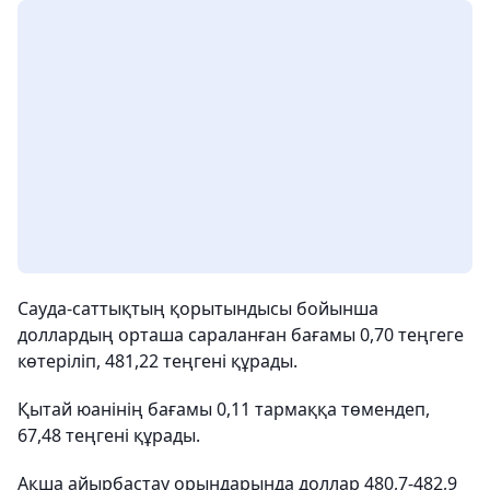
Сауда-саттықтың қорытындысы бойынша
доллардың орташа сараланған бағамы 0,70 теңгеге
көтеріліп, 481,22 теңгені құрады.
Қытай юанінің бағамы 0,11 тармаққа төмендеп,
67,48 теңгені құрады.
Ақша айырбастау орындарында доллар 480,7-482,9