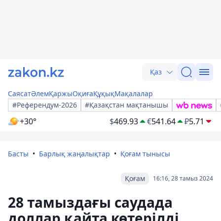
Қаз
Саясат
Әлем
Қаржы
Оқиға
Құқық
Мақалалар
#Референдум-2026
#Қазақстан мақтанышы
+30°
$
469.93
€
541.64
₽
5.71
Басты
Барлық жаңалықтар
Қоғам тынысы
Қоғам
16:16, 28 тамыз 2024
28 тамыздағы саудада
доллар қайта көтерілді