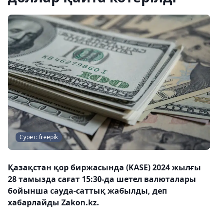
Сурет: freepik
Қазақстан қор биржасында (KASE) 2024 жылғы
28 тамызда сағат 15:30-да шетел валюталары
бойынша сауда-саттық жабылды, деп
хабарлайды Zakon.kz.