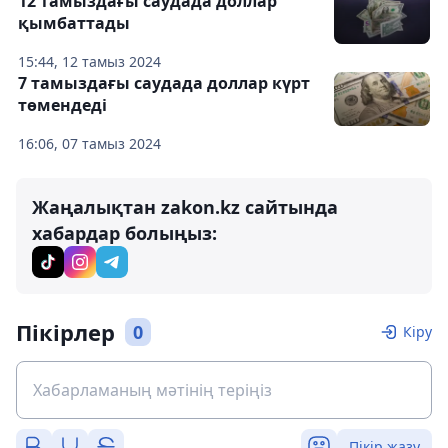
12 тамыздағы саудада доллар
қымбаттады
15:44, 12 тамыз 2024
7 тамыздағы саудада доллар күрт
төмендеді
16:06, 07 тамыз 2024
Жаңалықтан zakon.kz сайтында
хабардар болыңыз:
Пікірлер
0
Кіру
Пікір жазу