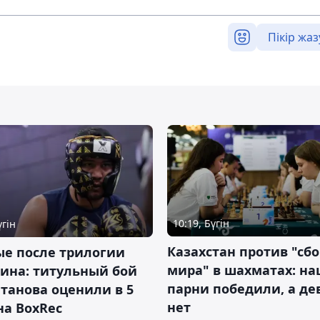
Пікір жаз
10:19, Бүгін
үгін
Казахстан против "сб
ые после трилогии
мира" в шахматах: н
ина: титульный бой
парни победили, а д
танова оценили в 5
нет
на BoxRec