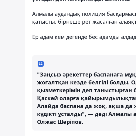
Алмалы аудандық полиция басқармасы
қатысты, бірнеше рет жасалған алая
Ер адам кем дегенде бес адамды алдады
"Заңсыз әрекеттер баспанаға мұқ
жоғалтқан кезде белгілі болды.
қызметкерімін деп таныстырған 
Қаскөй оларға қайырымдылықтан 
Алайда баспана да жоқ, ақша да ж
күдікті ұсталды", — деді Алмал
Олжас Шәріпов.