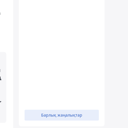
а
н
ң
,
Барлық жаңалықтар