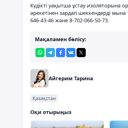
Күдікті уақытша ұстау изоляторына о
әрекетінен зардап шеккендерді мына 
646-43-46 және 8-702-066-50-73.
Мақаламен бөлісу:
Айгерим Тарина
Қазақстан
Оқи отырыңыз