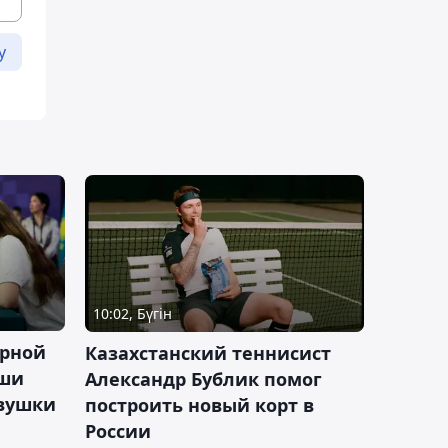
у
10:02, Бүгін
орной
Казахстанский теннисист
аши
Александр Бублик помог
евушки
построить новый корт в
России