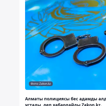
Фото: Zakon.kz
Алматы полициясы бес адамды алда
ұстады, деп хабарлайды Zakon.kz.