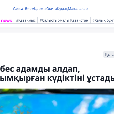
Саясат
Әлем
Қаржы
Оқиға
Құқық
Мақалалар
#Қазақмыс
#Салыстырмалы Қазақстан
#Халық бухг
Қоғ
бес адамды алдап,
ымқырған күдіктіні ұстад