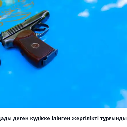
ды деген күдікке ілінген жергілікті тұрғынды