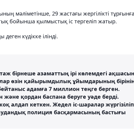
ның мәліметінше, 29 жастағы жергілікті тұрғынғ
қтық бойынша қылмыстық іс тергеліп жатыр.
 деген күдікке ілінді.
таж бірнеше азаматтың ірі көлемдегі ақшасы
 Олар өзін қайырымдылық ұйымдарының біріні
бейтаныс адамға 7 миллион теңге берген.
және қордан баспана беруге уәде берді.
оқ алдап кеткен. Жедел іс-шаралар жүргізіліп
ы аудандық полиция басқармасының бастығы