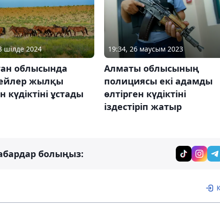
19:34, 26 маусым 2023
23 шілде 2024
Алматы облысының
тан облысында
полициясы екі адамды
ейлер жылқы
өлтірген күдіктіні
н күдіктіні ұстады
іздестіріп жатыр
абардар болыңыз: