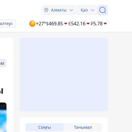
Алматы
Қаз
+27°
$
469.85
€
542.16
₽
5.78
алтері
ам
ы
Соңғы
Танымал