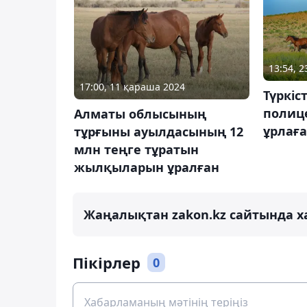
13:54, 
17:00, 11 қараша 2024
Түркіс
полиц
Алматы облысының
ұрлаға
тұрғыны ауылдасының 12
млн теңге тұратын
жылқыларын ұралған
Жаңалықтан zakon.kz сайтында х
Пікірлер
0