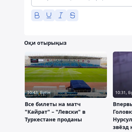
Оқи отырыңыз
10:43, Бүгін
10:31, Б
Все билеты на матч
Вперв
"Кайрат" – "Левски" в
Головк
Туркестане проданы
Нурсул
звёзд 