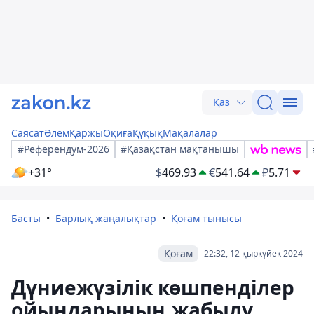
Қаз
Саясат
Әлем
Қаржы
Оқиға
Құқық
Мақалалар
#Референдум-2026
#Қазақстан мақтанышы
+31°
$
469.93
€
541.64
₽
5.71
Басты
Барлық жаңалықтар
Қоғам тынысы
Қоғам
22:32, 12 қыркүйек 2024
Дүниежүзілік көшпенділер
ойындарының жабылу