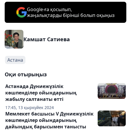
Google-ға қосылып,
жаңалықтарды бірінші болып оқыңыз
Камшат Сатиева
Астана
Оқи отырыңыз
Астанада Дүниежүзілік
көшпенділер ойындарының
жабылу салтанаты өтті
17:45, 13 қыркүйек 2024
Мемлекет басшысы V Дүниежүзілік
көшпенділер ойындарының
дайындық барысымен танысты