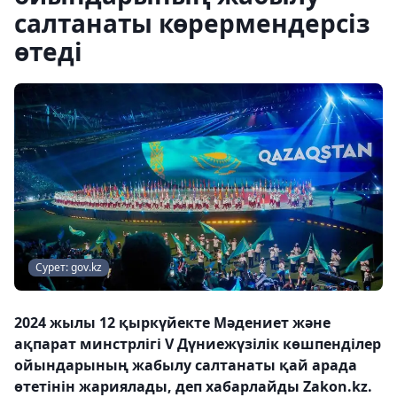
салтанаты көрермендерсіз
өтеді
Сурет: gov.kz
2024 жылы 12 қыркүйекте Мәдениет және
ақпарат минстрлігі V Дүниежүзілік көшпенділер
ойындарының жабылу салтанаты қай арада
өтетінін жариялады, деп хабарлайды Zakon.kz.