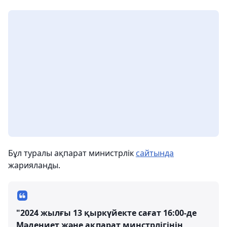
Бұл туралы ақпарат министрлік
сайтында
жарияланды.
"2024 жылғы 13 қыркүйекте сағат 16:00-де
Мәдениет және ақпарат минстрлігінің