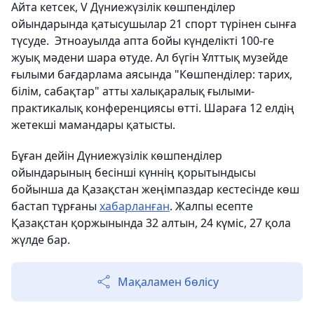
Айта кетсек, V Дүниежүзілік көшпенділер
ойындарында қатысушылар 21 спорт түрінен сынға
түсуде. Этноауылда апта бойы күнделікті 100-ге
жуық мәдени шара өтуде. Ал бүгін Ұлттық музейде
ғылыми бағдарлама аясында "Көшпенділер: тарих,
білім, сабақтар" атты халықаралық ғылыми-
практикалық конференциясы өтті. Шараға 12 елдің
жетекші мамандары қатысты.
Бұған дейін Дүниежүзілік көшпенділер
ойындарының бесінші күннің қорытындысы
бойынша да Қазақстан жеңімпаздар кестесінде көш
бастап тұрғаны
хабарланған
. Жалпы есепте
Қазақстан қоржынында 32 алтын, 24 күміс, 27 қола
жүлде бар.
Мақаламен бөлісу