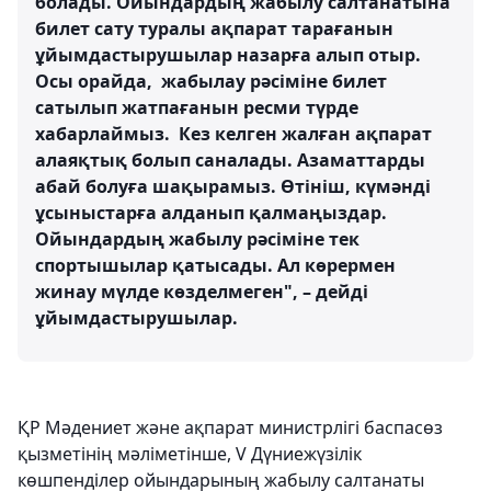
болады. Ойындардың жабылу салтанатына
билет сату туралы ақпарат тарағанын
ұйымдастырушылар назарға алып отыр.
Осы орайда, жабылау рәсіміне билет
сатылып жатпағанын ресми түрде
хабарлаймыз. Кез келген жалған ақпарат
алаяқтық болып саналады. Азаматтарды
абай болуға шақырамыз. Өтініш, күмәнді
ұсыныстарға алданып қалмаңыздар.
Ойындардың жабылу рәсіміне тек
спортышылар қатысады. Ал көрермен
жинау мүлде көзделмеген", – дейді
ұйымдастырушылар.
ҚР Мәдениет және ақпарат министрлігі баспасөз
қызметінің мәліметінше, V Дүниежүзілік
көшпенділер ойындарының жабылу салтанаты