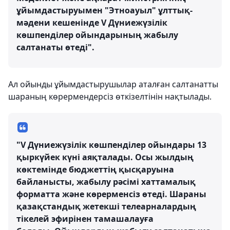
ұйымдастыруымен "Этноауыл" ұлттық-
мәдени кешенінде V Дүниежүзілік
көшпенділер ойындарының жабылу
салтанаты өтеді".
Ал ойынды ұйымдастырушылар аталған салтанатты
шараның көрермендерсіз өткізелтінін нақтылады.
"V Дүниежүзілік көшпенділер ойындары 13
қыркүйек күні аяқталады. Осы жылдың
көктемінде бюджеттің қысқаруына
байланысты, жабылу рәсімі хаттамалық
форматта және көрерменсіз өтеді. Шараны
қазақстандық жетекші телеарналардың
тікелей эфирінен тамашалауға