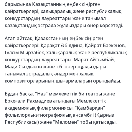
барысында Қазақстанның еңбек сіңірген
қайраткерлері, халықаралық және республикалық
конкурстардың лауреаттары және танымал
қазақстандық эстрада жұлдыздары өнер көрсетеді.
Атап айтсақ, Қазақстанның еңбек сіңірген
қайраткерлері: Қарақат Әбілдина, Қайрат Баекенов,
Гүлсім Мырзабек, халықаралық және республикалық
конкурстардың лауреаттары: Марат Айтымбай,
Мади Сыздықов және т.б. өнер жұлдыздары
танымал эстрадалық әндер мен халық
композиторларының шығармаларын орындайды.
Бұдан басқа, "Наз" мемлекеттік би театры және
Еркеғали Рахмадиев атындағы Мемлекеттік
академиялық филармониясы, "Қамбарқан"
фольклорлы-этнографиялық ансамблі (Қырғыз
Республикасы) және "Меломен" тобы қатысады.