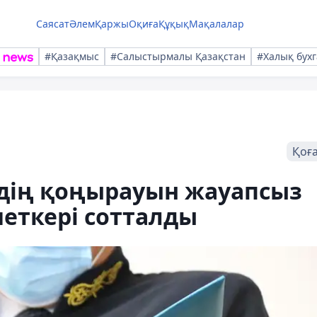
Саясат
Әлем
Қаржы
Оқиға
Құқық
Мақалалар
#Қазақмыс
#Салыстырмалы Қазақстан
#Халық бухг
Қоғ
лдің қоңырауын жауапсыз
еткері сотталды