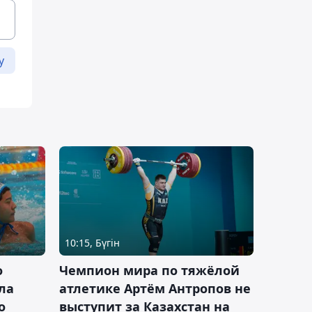
у
10:15, Бүгін
о
Чемпион мира по тяжёлой
ла
атлетике Артём Антропов не
о
выступит за Казахстан на