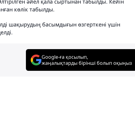
 Өлтірілген әйел қала сыртынан табылды. Кейін
анған көлік табылды.
елді шақырудың басымдығын өзгерткені үшін
елді.
Google-ға қосылып,
жаңалықтарды бірінші болып оқыңыз