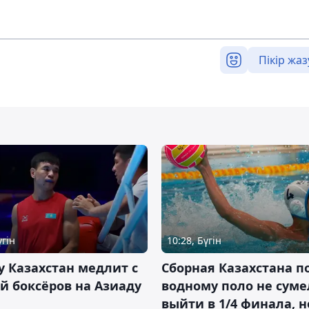
Пікір жаз
үгін
10:28, Бүгін
 Казахстан медлит с
Сборная Казахстана п
й боксёров на Азиаду
водному поло не суме
выйти в 1/4 финала, н