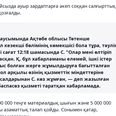
айсызда ауыр зардаптарға әкеп соққан салғырттық
қозғалды.
 маусымында Ақтөбе облысы Төтенше
кезекші бөлімінің көмекшісі бола тұра, тәулі
 сағат 12:18 шамасында С. "Олар мені өлтіріп
асқан. Қ. бұл хабарламаны елемей, ішкі істер
с болған жерге жұмылдыруға бағытталған
ол арқылы өзінің қызметтік міндеттеріне
алдарынан С. көз жұмған, — деп жазылған
аспасөз қызметі таратқан хабарламада.
00 000 теңге материалдық шығын және 5 000 000
ы азаматтық талап қойды. Сонымен қатар,