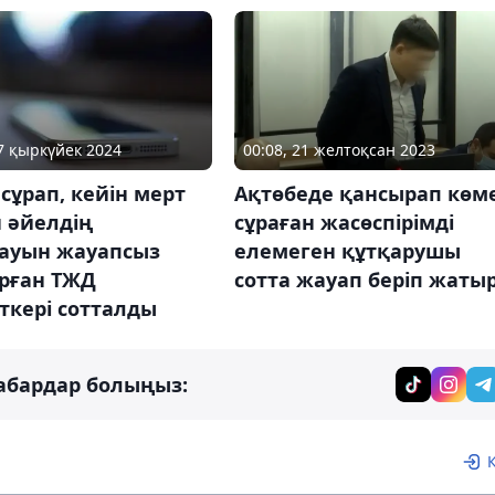
17 қыркүйек 2024
00:08, 21 желтоқсан 2023
сұрап, кейін мерт
Ақтөбеде қансырап көм
 әйелдің
сұраған жасөспірімді
ауын жауапсыз
елемеген құтқарушы
рған ТЖД
сотта жауап беріп жаты
ткері сотталды
абардар болыңыз: