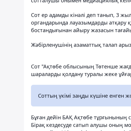
сотталушы онымен медиациялық келіс
Сот ер адамды кінәлі деп танып, 3 жы
органдарында лауазымдарды атқару қ
бостандығынан айыру жазасын тағай
Жәбірленушінің азаматтық талап ар
Сот "Ақтөбе облысының Төтенше жағ
шараларды қолдану туралы жеке ұйғ
Соттың үкімі заңды күшіне енген ж
Бұған дейін БАҚ Ақтөбе тұрғынының со
Бірақ кездесуде сатып алушы оның м