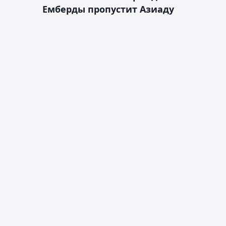
Емберды пропустит Азиаду