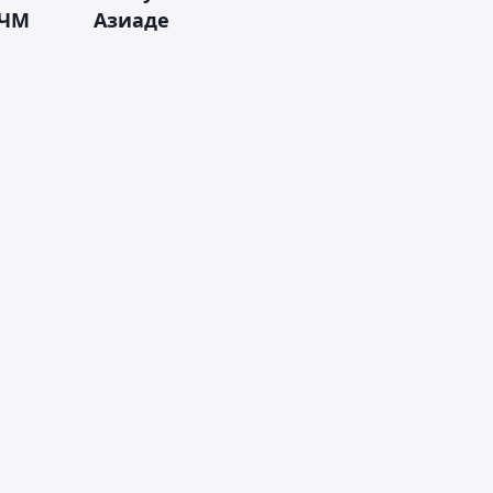
 ЧМ
Азиаде