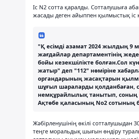
Іс N2 сотта қаралды. Сотталушыға аб
жасады деген айыппен қылмыстық іс 
"Қ есімді азамат 2024 жылдың 9
жағдайлар департаментінің жедел 
бойы кезекшілікте болған.Сол күні
жатыр" деп "112" нөміріне хабарл
органдарының жасақтарын қылмы
шұғыл шараларды қолданбаған, с
немқұрайлылық танытып, соның с
Ақтөбе қаласының No2 сотының б
Жәбірленушінің өкілі сотталушыдан 3
теңге моральдық шығын өндіру турал