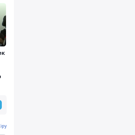
ек
р
Кіру