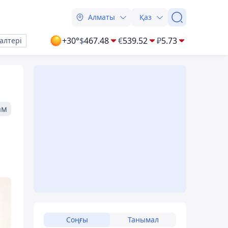
Алматы
Қаз
+30°
$
467.48
€
539.52
₽
5.73
алтері
ам
Соңғы
Танымал