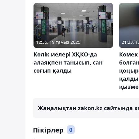
12:35, 19 тамыз 2025
21:23, 
Көлік иелері ХҚКО-да
Көмек 
алаяқпен танысып, сан
болған
соғып қалды
қоңыр
қалды
қызме
Жаңалықтан zakon.kz сайтында х
Пікірлер
0