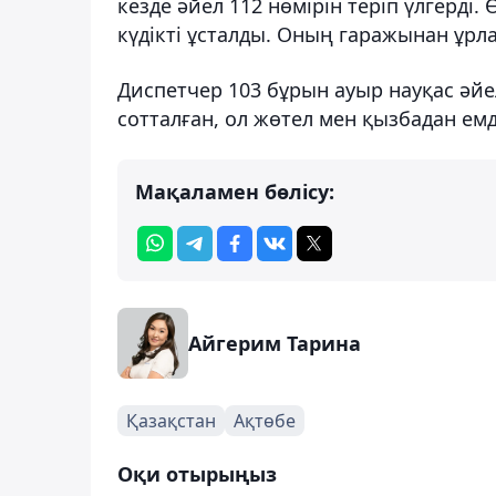
кезде әйел 112 нөмірін теріп үлгерді.
күдікті ұсталды. Оның гаражынан ұрл
Диспетчер 103 бұрын ауыр науқас әй
сотталған, ол жөтел мен қызбадан емд
Мақаламен бөлісу:
Айгерим Тарина
Қазақстан
Ақтөбе
Оқи отырыңыз