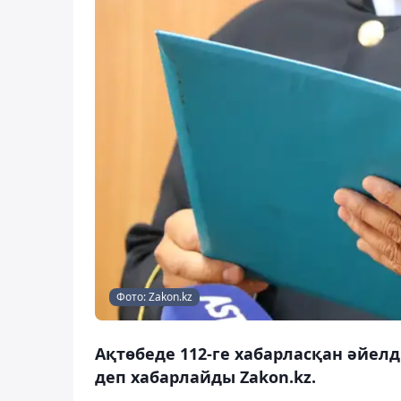
Фото: Zakon.kz
Ақтөбеде 112-ге хабарласқан әйел
деп хабарлайды Zakon.kz.