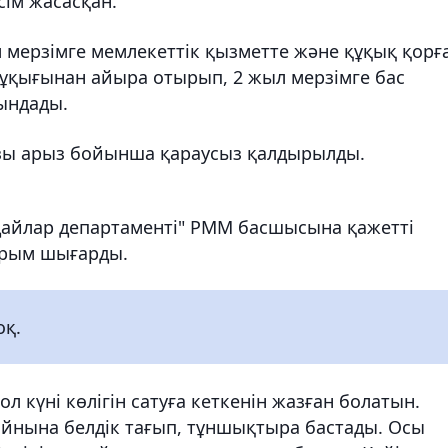
ім жасасқан.
л мерзімге мемлекеттік қызметте және құқық қорғ
ұқығынан айыра отырып, 2 жыл мерзімге бас
ындады.
ызы арыз бойынша қараусыз қалдырылды.
дайлар департаменті" РММ басшысына қажетті
арым шығарды.
оқ.
л күні көлігін сатуға кеткенін жазған болатын.
ойнына белдік тағып, тұншықтыра бастады. Осы