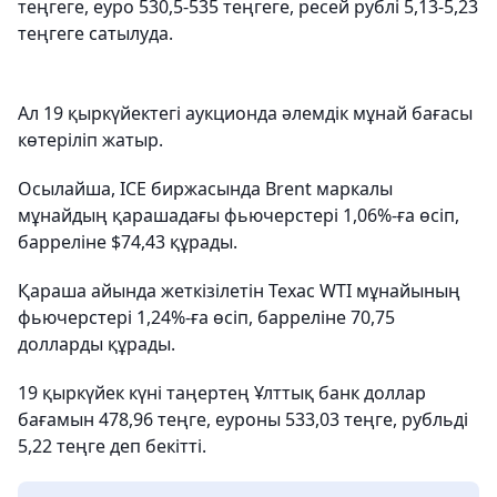
теңгеге, еуро 530,5-535 теңгеге, ресей рублі 5,13-5,23
теңгеге сатылуда.
Ал 19 қыркүйектегі аукционда әлемдік мұнай бағасы
көтеріліп жатыр.
Осылайша, ICE биржасында Brent маркалы
мұнайдың қарашадағы фьючерстері 1,06%-ға өсіп,
барреліне $74,43 құрады.
Қараша айында жеткізілетін Техас WTI мұнайының
фьючерстері 1,24%-ға өсіп, барреліне 70,75
долларды құрады.
19 қыркүйек күні таңертең Ұлттық банк доллар
бағамын 478,96 теңге, еуроны 533,03 теңге, рубльді
5,22 теңге деп бекітті.