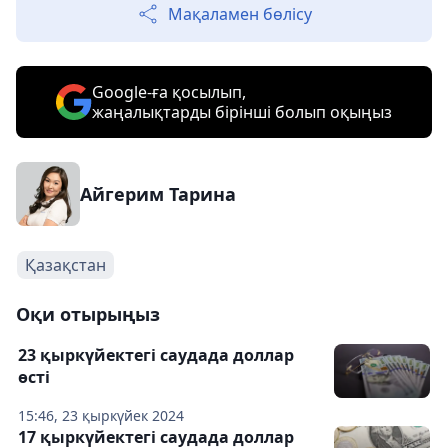
Мақаламен бөлісу
Google-ға қосылып,
жаңалықтарды бірінші болып оқыңыз
Айгерим Тарина
Қазақстан
Оқи отырыңыз
23 қыркүйектегі саудада доллар
өсті
15:46, 23 қыркүйек 2024
17 қыркүйектегі саудада доллар