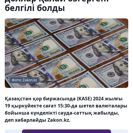
белгілі болды
Фото: Zakon.kz
Қазақстан қор биржасында (KASE) 2024 жылғы
19 қыркүйекте сағат 15:30-да шетел валюталары
бойынша күнделікті сауда-саттық жабылды,
деп хабарлайды Zakon.kz.