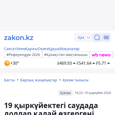
Қаз
Саясат
Әлем
Қаржы
Оқиға
Құқық
Мақалалар
#Референдум-2026
#Қазақстан мақтанышы
+30°
$
469.93
€
541.64
₽
5.71
Басты
Барлық жаңалықтар
Қоғам тынысы
Қоғам
16:23, 19 қыркүйек 2024
19 қыркүйектегі саудада
доллар қалай өзгергені