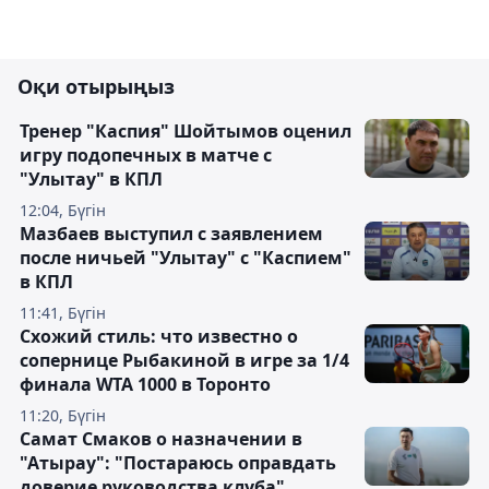
Оқи отырыңыз
Тренер "Каспия" Шойтымов оценил
игру подопечных в матче с
"Улытау" в КПЛ
12:04, Бүгін
Мазбаев выступил с заявлением
после ничьей "Улытау" с "Каспием"
в КПЛ
11:41, Бүгін
Схожий стиль: что известно о
сопернице Рыбакиной в игре за 1/4
финала WTA 1000 в Торонто
11:20, Бүгін
Самат Смаков о назначении в
"Атырау": "Постараюсь оправдать
доверие руководства клуба"