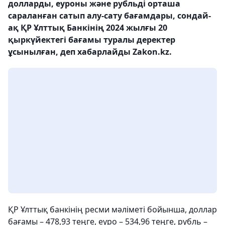
долларды, еуроны және рубльді орташа
сараланған сатып алу-сату бағамдары, сондай-
ақ ҚР Ұлттық Банкінің 2024 жылғы 20
қыркүйектегі бағамы туралы деректер
ұсынылған, деп хабарлайды Zakon.kz.
ҚР Ұлттық банкінің ресми мәліметі бойынша, доллар
бағамы – 478,93 теңге, еуро – 534,96 теңге, рубль –