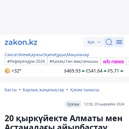
Қаз
Саясат
Әлем
Қаржы
Оқиға
Құқық
Мақалалар
#Референдум-2026
#Қазақстан мақтанышы
+32°
$
469.93
€
541.64
₽
5.71
Басты
Барлық жаңалықтар
Қоғам тынысы
Қоғам
12:30, 20 қыркүйек 2024
20 қыркүйекте Алматы мен
Астанадағы айырбастау