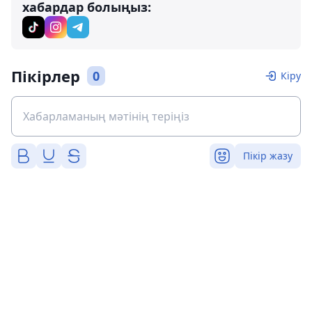
хабардар болыңыз:
Пікірлер
0
Кіру
Пікір жазу