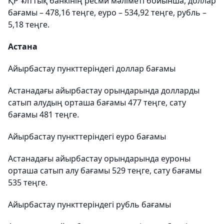
ҚР Ұлттық банкінің ресми мәліметі бойынша, доллар
бағамы – 478,16 теңге, еуро – 534,92 теңге, рубль –
5,18 теңге.
Астана
Айырбастау пункттеріндегі доллар бағамы
Астанадағы айырбастау орындарында долларды
сатып алудың орташа бағамы 477 теңге, сату
бағамы 481 теңге.
Айырбастау пункттеріндегі еуро бағамы
Астанадағы айырбастау орындарында еуроны
орташа сатып алу бағамы 529 теңге, сату бағамы
535 теңге.
Айырбастау пункттеріндегі рубль бағамы