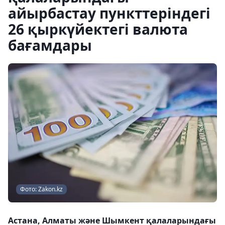
айырбастау пункттеріндегі
26 қыркүйектегі валюта
бағамдары
Фото: Zakon.kz
Астана, Алматы және Шымкент қалаларындағы