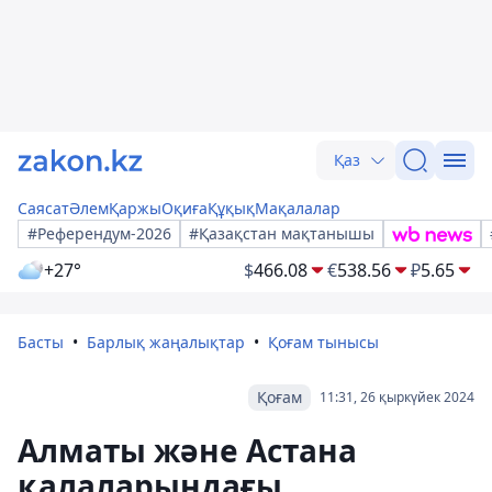
Қаз
Саясат
Әлем
Қаржы
Оқиға
Құқық
Мақалалар
#Референдум-2026
#Қазақстан мақтанышы
+27°
$
466.08
€
538.56
₽
5.65
Басты
Барлық жаңалықтар
Қоғам тынысы
Қоғам
11:31, 26 қыркүйек 2024
Алматы және Астана
қалаларындағы