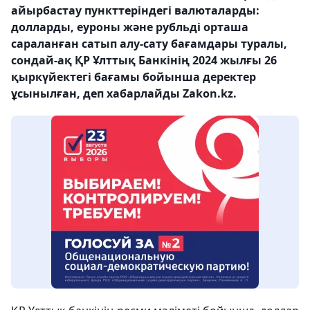
айырбастау пункттеріндегі валюталарды:
долларды, еуроны және рубльді орташа
сараланған сатып алу-сату бағамдары туралы,
сондай-ақ ҚР Ұлттық Банкінің 2024 жылғы 26
қыркүйектегі бағамы бойынша деректер
ұсынылған, деп хабарлайды Zakon.kz.