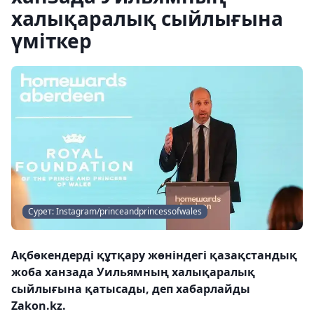
халықаралық сыйлығына
үміткер
Сурет: Instagram/princeandprincessofwales
Ақбөкендерді құтқару жөніндегі қазақстандық
жоба ханзада Уильямның халықаралық
сыйлығына қатысады, деп хабарлайды
Zakon.kz.