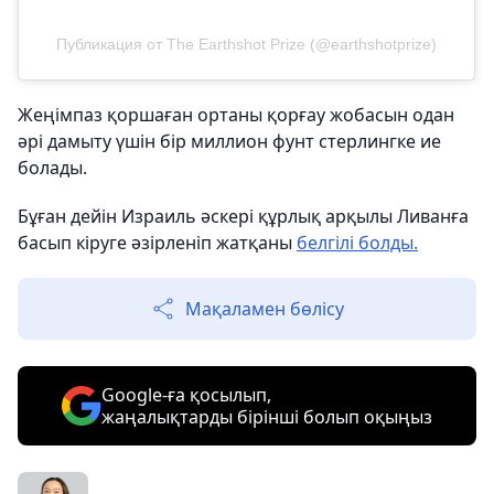
Публикация от The Earthshot Prize (@earthshotprize)
Жеңімпаз қоршаған ортаны қорғау жобасын одан
әрі дамыту үшін бір миллион фунт стерлингке ие
болады.
Бұған дейін Израиль әскері құрлық арқылы Ливанға
басып кіруге әзірленіп жатқаны
белгілі болды.
Мақаламен бөлісу
Google-ға қосылып,
жаңалықтарды бірінші болып оқыңыз