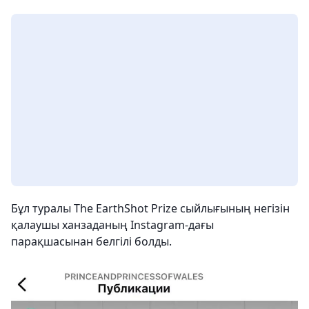
Бұл туралы The EarthShot Prize сыйлығының негізін
қалаушы ханзаданың Instagram-дағы
парақшасынан белгілі болды.