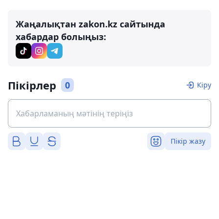
Жаңалықтан zakon.kz сайтында
хабардар болыңыз:
Пікірлер
0
Кіру
Пікір жазу