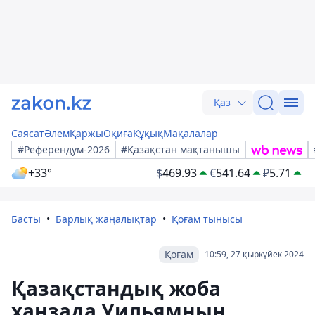
Қаз
Саясат
Әлем
Қаржы
Оқиға
Құқық
Мақалалар
#Референдум-2026
#Қазақстан мақтанышы
+33°
$
469.93
€
541.64
₽
5.71
Басты
Барлық жаңалықтар
Қоғам тынысы
Қоғам
10:59, 27 қыркүйек 2024
Қазақстандық жоба
ханзада Уильямның