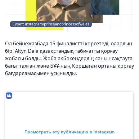
Сурет: Instagram/princeandprincessofwales
Ол бейнежазбада 15 финалистті көрсетеді, олардың
бірі Altyn Dala қазақстандық табиғатты қорғау
жобасы болды. Жоба ақбөкендердің санын сақтауға
бағытталған және БҰҰ-ның Қоршаған ортаны қорғау
бағдарламасымен ұсынылды.
Посмотреть эту публикацию в Instagram