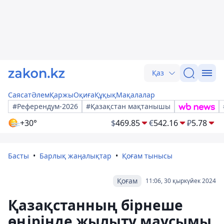
Қаз
Саясат
Әлем
Қаржы
Оқиға
Құқық
Мақалалар
#Референдум-2026
#Қазақстан мақтанышы
+30°
$
469.85
€
542.16
₽
5.78
Басты
Барлық жаңалықтар
Қоғам тынысы
Қоғам
11:06, 30 қыркүйек 2024
Қазақстанның бірнеше
өңірінде жылыту маусымы