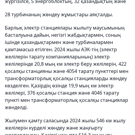
жүргізілсе, 5 энергоблоктың, 32 қазандықтың және
28 турбинаның жөндеу жұмыстары аяқталды.
Барлық электр станциялары жылыту маусымының
басталуына дайын, негізгі жабдықтармен, соның
ішінде қазандықтармен және турбиналармен
қамтамасыз етілген. 2024 жылы АЭК-тің (электр
желілерін тарату компанияларының) электр
желілерінде 20,8 мың км электр беру желілерін, 422
қосалқы станцияны және 4054 тарату пункттері мен
трансформаторлық қосалқы станцияларды жөндеу
көзделген. Қазірдің өзінде 19,9 мың км электр
желілері, 376 қосалқы станция және 4046 тарату
пункті мен трансформаторлық қосалқы станциялар
жөнделді.
Жылумен қамту саласында 2024 жылы 546 км жылу
желілерін күрделі жөндеу және жаңғырту