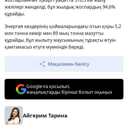
жоспарланған. Қазіргі уақытта 516,3 км жылу
желілері жөнделді, бұл жылдық жоспардың 94,6%
құрайды.
Энергия көздерінің қоймаларындағы отын қоры 5,2
млн тонна көмір мен 89 мың тонна мазутты
құрайды, бұл жылыту маусымының тұрақты өтуін
қамтамасыз етуге мүмкіндік береді.
Мақаламен бөлісу
Google-ға қосылып,
жаңалықтарды бірінші болып оқыңыз
Айгерим Тарина