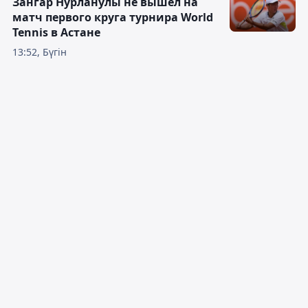
Зангар Нурланулы не вышел на
матч первого круга турнира World
Tennis в Астане
13:52, Бүгін