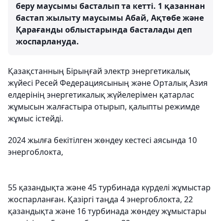
беру маусымы басталып та кетті. 1 қазаннан
бастап жылыту маусымы Абай, Ақтөбе және
Қарағанды облыстарында басталады деп
жоспарлануда.
Қазақстанның Бірыңғай электр энергетикалық
жүйесі Ресей Федерациясының және Орталық Азия
елдерінің энергетикалық жүйелерімен қатарлас
жұмысын жалғастыра отырып, қалыпты режимде
жұмыс істейді.
2024 жылға бекітілген жөндеу кестесі аясында 10
энергоблокта,
55 қазандықта және 45 турбинада күрделі жұмыстар
жоспарланған. Қазіргі таңда 4 энергоблокта, 22
қазандықта және 16 турбинада жөндеу жұмыстары