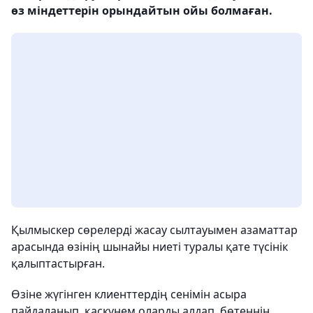
өз міндеттерін орындайтын ойы болмаған.
Қылмыскер сөрелерді жасау сылтауымен азаматтар
арасында өзінің шынайы ниеті туралы қате түсінік
қалыптастырған.
Өзіне жүгінген клиенттердің сенімін асыра
пайдаланып, қаскүнем оларды алдап, бөтеннің