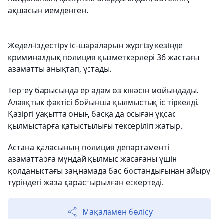
ақшасын иемденген.
Жедел-іздестіру іс-шараларын жүргізу кезінде
криминалдық полиция қызметкерлері 36 жастағы
азаматты анықтап, ұстады.
Тергеу барысында ер адам өз кінәсін мойындады.
Алаяқтық фактісі бойынша қылмыстық іс тіркелді.
Қазіргі уақытта оның басқа да осыған ұқсас
қылмыстарға қатыстылығы тексеріліп жатыр.
Астана қаласының полиция департаменті
азаматтарға мұндай қылмыс жасағаны үшін
қолданыстағы заңнамада бас бостандығынан айыру
түріндегі жаза қарастырылған ескертеді.
Мақаламен бөлісу