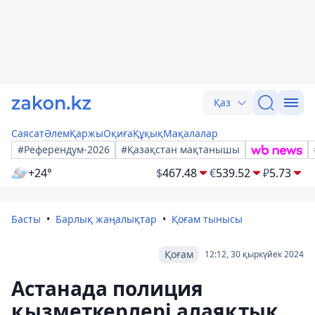
Қаз
Саясат
Әлем
Қаржы
Оқиға
Құқық
Мақалалар
#Референдум-2026
#Қазақстан мақтанышы
+24°
$
467.48
€
539.52
₽
5.73
Басты
Барлық жаңалықтар
Қоғам тынысы
Қоғам
12:12, 30 қыркүйек 2024
Астанада полиция
қызметкерлері алаяқтық