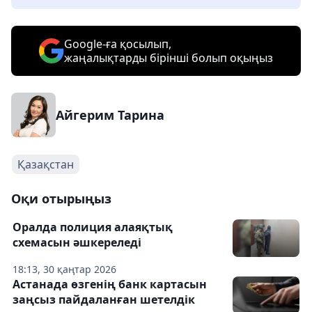
Google-ға қосылып,
жаңалықтарды бірінші болып оқыңыз
Айгерим Тарина
Қазақстан
Оқи отырыңыз
Оралда полиция алаяқтық
схемасын әшкереледі
18:13, 30 қаңтар 2026
Астанада өзгенің банк картасын
заңсыз пайдаланған шетелдік