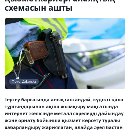
схемасын ашты
Фото: Zakon.kz
Тергеу барысында анықталғандай, күдікті қала
тұрғындарынан ақша жымқыру мақсатында
интернет желісінде металл сөрелерді дайындау
және орнату бойынша қызмет көрсету туралы
хабарландыру жариялаған, алайда әуел бастан