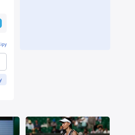
Кіру
у