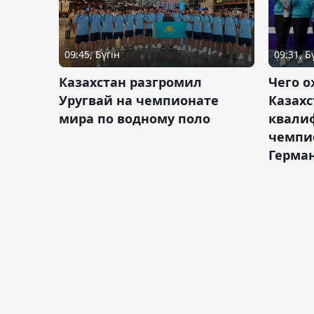
09:45, Бүгін
09:31, Б
Казахстан разгромил
Чего о
Уругвай на чемпионате
Казахс
мира по водному поло
квали
чемпи
Герма