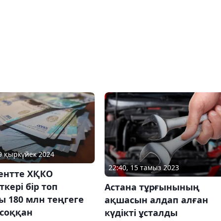
29 қыркүйек 2024
22:40, 15 тамыз 2023
нтте ХҚКО
кері бір топ
Астана тұрғынының
 180 млн теңгеге
ақшасын алдап алған
 соққан
күдікті ұсталды