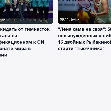
үгін
09:11, Бүгін
жидать от гимнасток
"Лена сама не своя": 5
тана на
невынужденных ошиб
фикационном к ОИ
16 двойных Рыбакино
онате мира в
старте "тысячника"
нии