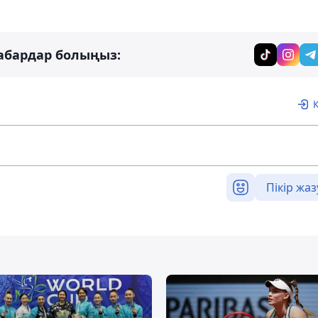
абардар болыңыз:
Пікір жаз