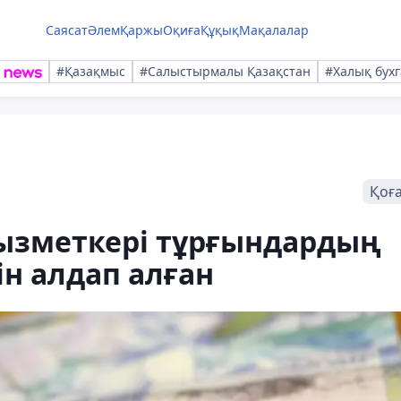
Саясат
Әлем
Қаржы
Оқиға
Құқық
Мақалалар
#Қазақмыс
#Салыстырмалы Қазақстан
#Халық бухг
Қоғ
ызметкері тұрғындардың
ін алдап алған