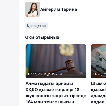
Айгерим Тарина
Қазақстан
Оқи отырыңыз
15:27, 26 наурыз 2026
14:28, 
Алматыдағы арнайы
Шымке
ХҚКО қызметкерлері 18
қызмет
жүк көлігін заңсыз тіркеді:
адамды
164 млн теңге шығын
алдап