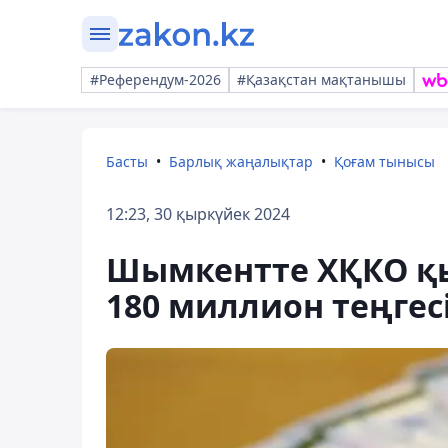
#Референдум-2026
#Қазақстан мақтанышы
Басты
Барлық жаңалықтар
Қоғам тынысы
12:23, 30 қыркүйек 2024
Шымкентте ХҚКО қ
180 миллион теңгес