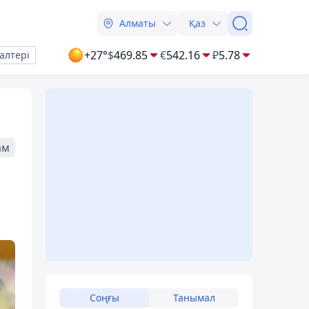
Алматы
Қаз
+27°
$
469.85
€
542.16
₽
5.78
алтері
ам
Соңғы
Танымал