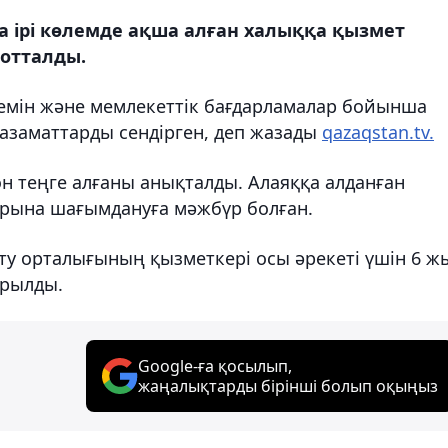
 ірі көлемде ақша алған халыққа қызмет
сотталды.
ремін және мемлекеттік бағдарламалар бойынша
 азаматтарды сендірген, деп жазады
qazaqstan.tv.
н теңге алғаны анықталды. Алаяққа алданған
арына шағымдануға мәжбүр болған.
ту орталығының қызметкері осы әрекеті үшін 6 ж
ырылды.
Google-ға қосылып,
жаңалықтарды бірінші болып оқыңыз