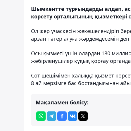
Шымкентте тұрғындарды алдап, аса
көрсету орталығының қызметкері 
Ол жер учаскесін жекешелендіріп бе
арзан пәтер алуға жәрдемдесемін деп
Осы қызметі үшін олардан 180 миллио
жәбірленушілер құқық қорғау органд
Сот шешімімен халыққа қызмет көрсе
8 ай мерзімге бас бостандығынан ай
Мақаламен бөлісу: