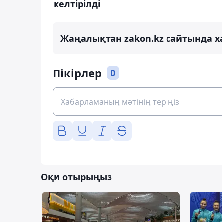
келтірілді
Жаңалықтан zakon.kz сайтында х
Пікірлер
0
Оқи отырыңыз