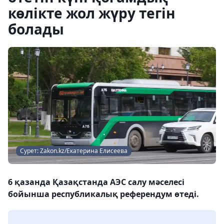
көлікте жол жүру тегін
болады
Сурет: Zakon.kz/Екатерина Елисеева
6 қазанда Қазақстанда АЭС салу мәселесі
бойынша республикалық референдум өтеді.