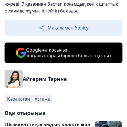
жүреді. 7 қазаннан бастап қоғамдық көлік штаттық
режимде жұмыс істейтін болады.
Мақаламен бөлісу
Google-ға қосылып,
жаңалықтарды бірінші болып оқыңыз
Айгерим Тарина
Қазақстан
Астана
Оқи отырыңыз
Шымкентте қоғамдық көлікте жол