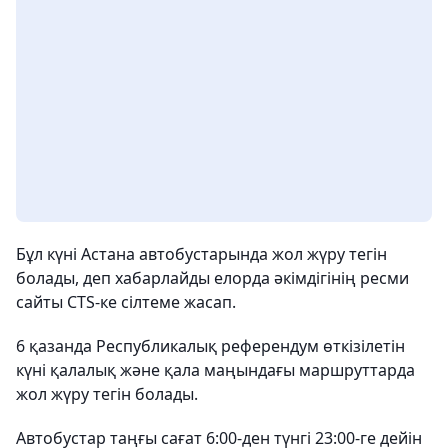
Бұл күні Астана автобустарында жол жүру тегін
болады, деп хабарлайды елорда әкімдігінің ресми
сайты CTS-ке сілтеме жасап.
6 қазанда Республикалық референдум өткізілетін
күні қалалық және қала маңындағы маршруттарда
жол жүру тегін болады.
Автобустар таңғы сағат 6:00-ден түнгі 23:00-ге дейін