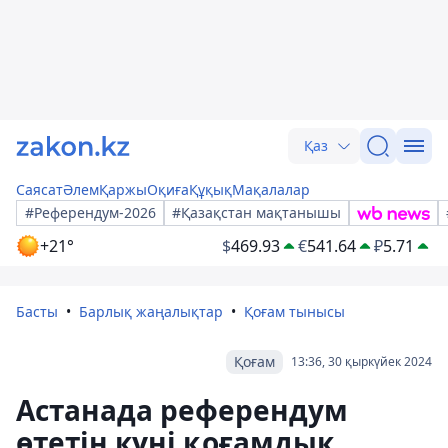
Қаз
Саясат
Әлем
Қаржы
Оқиға
Құқық
Мақалалар
#Референдум-2026
#Қазақстан мақтанышы
+21°
$
469.93
€
541.64
₽
5.71
Басты
Барлық жаңалықтар
Қоғам тынысы
Қоғам
13:36, 30 қыркүйек 2024
Астанада референдум
өтетін күні қоғамдық