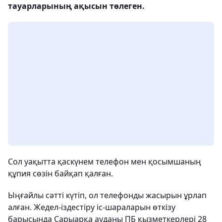
тауарларының ақысын төлеген.
Сол уақытта қаскүнем телефон мен қосымшаның
құпия сөзін байқап қалған.
Ыңғайлы сәтті күтіп, ол телефонды жасырын ұрлап
алған. Жедел-іздестіру іс-шараларын өткізу
барысында Сарыарқа ауданы ПБ қызметкерлері 28