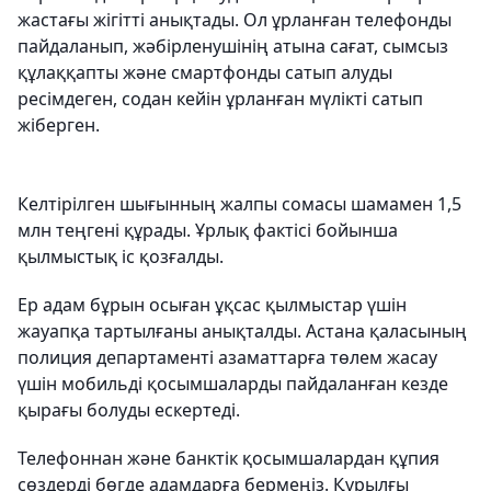
жастағы жігітті анықтады. Ол ұрланған телефонды
пайдаланып, жәбірленушінің атына сағат, сымсыз
құлаққапты және смартфонды сатып алуды
ресімдеген, содан кейін ұрланған мүлікті сатып
жіберген.
Келтірілген шығынның жалпы сомасы шамамен 1,5
млн теңгені құрады. Ұрлық фактісі бойынша
қылмыстық іс қозғалды.
Ер адам бұрын осыған ұқсас қылмыстар үшін
жауапқа тартылғаны анықталды. Астана қаласының
полиция департаменті азаматтарға төлем жасау
үшін мобильді қосымшаларды пайдаланған кезде
қырағы болуды ескертеді.
Телефоннан және банктік қосымшалардан құпия
сөздерді бөгде адамдарға бермеңіз. Құрылғы