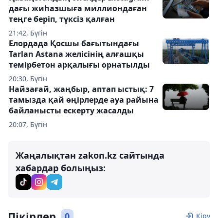
дағы жиһазшыға миллиондаған
теңге беріп, түксіз қалған
21:42, Бүгін
Елордада Қосшы бағытындағы
Tarlan Astana желісінің алғашқы
темірбетон арқалығы орнатылды
20:30, Бүгін
Найзағай, жаңбыр, аптап ыстық: 7
тамызда қай өңірлерде ауа райына
байланысты ескерту жасалды
20:07, Бүгін
Жаңалықтан zakon.kz сайтында
хабардар болыңыз:
Пікірлер
0
Кіру