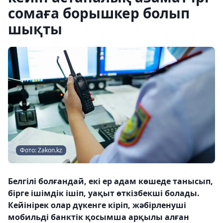
сомаға борышкер болып
шықты
Фото: Zakon.kz
Белгілі болғандай, екі ер адам көшеде танысып,
бірге ішімдік ішіп, уақыт өткізбекші болады.
Кейінірек олар дүкенге кіріп, жәбірленуші
мобильді банктік қосымша арқылы алған