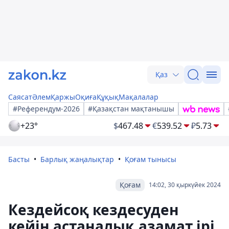
Қаз
Саясат
Әлем
Қаржы
Оқиға
Құқық
Мақалалар
#Референдум-2026
#Қазақстан мақтанышы
+23°
$
467.48
€
539.52
₽
5.73
Басты
Барлық жаңалықтар
Қоғам тынысы
Қоғам
14:02, 30 қыркүйек 2024
Кездейсоқ кездесуден
кейін астаналық азамат ірі