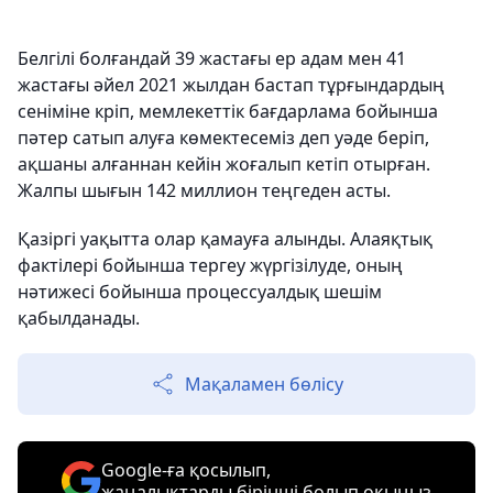
Белгілі болғандай 39 жастағы ер адам мен 41
жастағы әйел 2021 жылдан бастап тұрғындардың
сеніміне кріп, мемлекеттік бағдарлама бойынша
пәтер сатып алуға көмектесеміз деп уәде беріп,
ақшаны алғаннан кейін жоғалып кетіп отырған.
Жалпы шығын 142 миллион теңгеден асты.
Қазіргі уақытта олар қамауға алынды. Алаяқтық
фактілері бойынша тергеу жүргізілуде, оның
нәтижесі бойынша процессуалдық шешім
қабылданады.
Мақаламен бөлісу
Google-ға қосылып,
жаңалықтарды бірінші болып оқыңыз