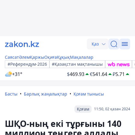
Қаз
Саясат
Әлем
Қаржы
Оқиға
Құқық
Мақалалар
#Референдум-2026
#Қазақстан мақтанышы
+31°
$
469.93
€
541.64
₽
5.71
Басты
Барлық жаңалықтар
Қоғам тынысы
Қоғам
11:50, 02 қазан 2024
ШҚО-ның екі тұрғыны 140
миллион теңгеге алдады