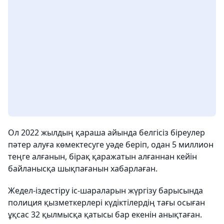
Ол 2022 жылдың қараша айында белгісіз біреулер
пәтер алуға көмектесуге уәде беріп, одан 5 миллион
теңге алғанын, бірақ қаражатын алғаннан кейін
байланысқа шықпағанын хабарлаған.
Жедел-іздестіру іс-шараларын жүргізу барысында
полиция қызметкерлері күдіктілердің тағы осыған
ұқсас 32 қылмысқа қатысы бар екенін анықтаған.