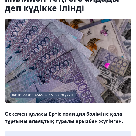
деп күдікке ілінді
Фото: Zakon.kz/Максим Золотухин
Өскемен қаласы Ертіс полиция бөліміне қала
тұрғыны алаяқтық туралы арызбен жүгінген.