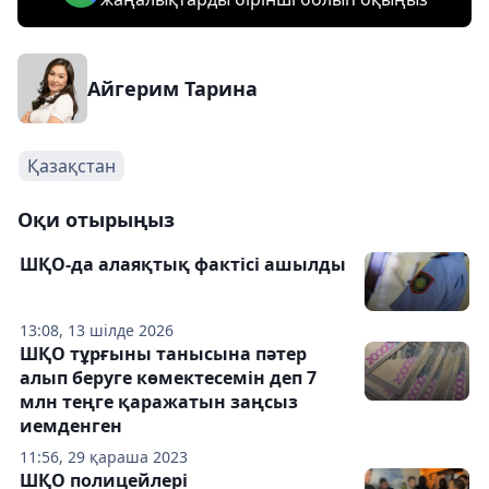
Айгерим Тарина
Қазақстан
Оқи отырыңыз
ШҚО-да алаяқтық фактісі ашылды
13:08, 13 шілде 2026
ШҚО тұрғыны танысына пәтер
алып беруге көмектесемін деп 7
млн теңге қаражатын заңсыз
иемденген
11:56, 29 қараша 2023
ШҚО полицейлері