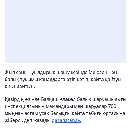
Жыл сайын уылдырық шашу кезінде Іле өзенінен
балық тұқымы каналдарға өтіп кетіп, қайта қайтуы
қиындайтын.
Қазірдің өзінде Балқаш Алакөл балық шаруашылығы
инспекциясының мамандары мен шаруалар 700
мыңнан астам ұсақ балықты қайта табиғи ортасына
жіберді, деп жазады
qazaqstan.tv.