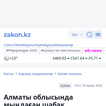
Қаз
Саясат
Әлем
Қаржы
Оқиға
Құқық
Мақалалар
#Референдум-2026
#Қазақстан мақтанышы
+23°
$
469.93
€
541.64
₽
5.71
Басты
Барлық жаңалықтар
Қоғам тынысы
Қоғам
13:21, 02 қазан 2024
Алматы облысында
мыңдаған шабақ