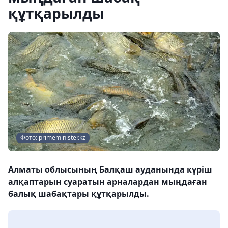
құтқарылды
Фото: primeminister.kz
Алматы облысының Балқаш ауданында күріш
алқаптарын суаратын арналардан мыңдаған
балық шабақтары құтқарылды.