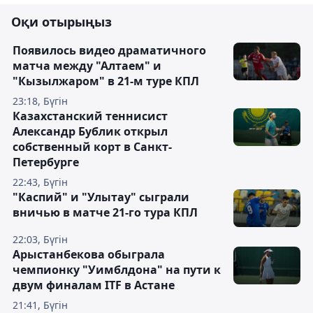
Оқи отырыңыз
Появилось видео драматичного
матча между "Алтаем" и
"Кызылжаром" в 21-м туре КПЛ
23:18, Бүгін
Казахстанский теннисист
Александр Бублик открыл
собственный корт в Санкт-
Петербурге
22:43, Бүгін
"Каспий" и "Улытау" сыграли
вничью в матче 21-го тура КПЛ
22:03, Бүгін
Арыстанбекова обыграла
чемпионку "Уимблдона" на пути к
двум финалам ITF в Астане
21:41, Бүгін