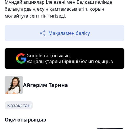
Мұндай акциялар Іле өзені мен Балқаш көлінде
балықтардың өсуін қамтамасыз етіп, қорын
молайтуға септігін тигізеді.
Мақаламен бөлісу
Google-ға қосылып,
жаңалықтарды бірінші болып оқыңыз
Айгерим Тарина
Қазақстан
Оқи отырыңыз