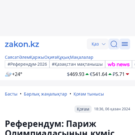
Қаз
Саясат
Әлем
Қаржы
Оқиға
Құқық
Мақалалар
#Референдум-2026
#Қазақстан мақтанышы
+24°
$
469.93
€
541.64
₽
5.71
Басты
Барлық жаңалықтар
Қоғам тынысы
Қоғам
18:36, 06 қазан 2024
Референдум: Париж
Олимпиадасының күміс