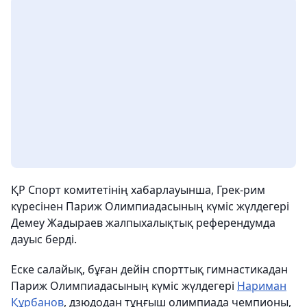
ҚР Спорт комитетінің хабарлауынша, Грек-рим
күресінен Париж Олимпиадасының күміс жүлдегері
Демеу Жадыраев жалпыхалықтық референдумда
дауыс берді.
Еске салайық, бұған дейін спорттық гимнастикадан
Париж Олимпиадасының күміс жүлдегері
Нариман
Құрбанов
, дзюдодан тұңғыш олимпиада чемпионы,