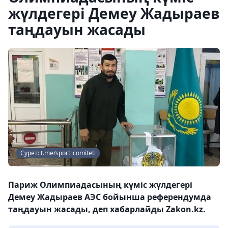
жүлдегері Демеу Жадыраев
таңдауын жасады
Сурет: t.me/sport_comiteti
Париж Олимпиадасының күміс жүлдегері
Демеу Жадыраев АЭС бойынша референдумда
таңдауын жасады, деп хабарлайды Zakon.kz.