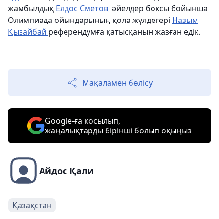
жамбылдық
Елдос Сметов,
әйелдер боксы бойынша
Олимпиада ойындарының қола жүлдегері
Назым
Қызайбай
референдумға қатысқанын жазған едік.
Мақаламен бөлісу
Google-ға қосылып,
жаңалықтарды бірінші болып оқыңыз
Айдос Қали
Қазақстан