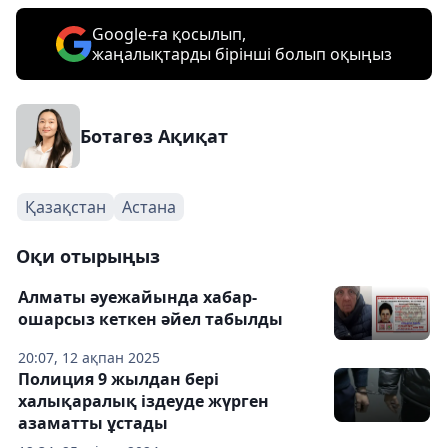
Google-ға қосылып,
жаңалықтарды бірінші болып оқыңыз
Ботагөз Ақиқат
Қазақстан
Астана
Оқи отырыңыз
Алматы әуежайында хабар-
ошарсыз кеткен әйел табылды
20:07, 12 ақпан 2025
Полиция 9 жылдан бері
халықаралық іздеуде жүрген
азаматты ұстады