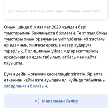
Публикация от Астана Қаласының Полиция Департаменті (@police__astana)
Оның ішінде бір азамат 2020 жылдан бері
туыстарымен байланыста болмаған. Төрт жыл бойы
туыстары оның оралуынан үміт үзбеген 48 жастағы
ер адамның оқиғасы ерекше назар аударуға
тұрарлық. Полицияның үйлесімді әрекеттерінің
арқасында ер адам табылып, отбасымен қайта
қауышты.
Бұған дейін жоғалған қаскелеңдік жігіттің бір апта
өткеннен кейін өзге ауылдан өлі күйінде табылғаны
хабарланған болатын.
Мақаламен бөлісу