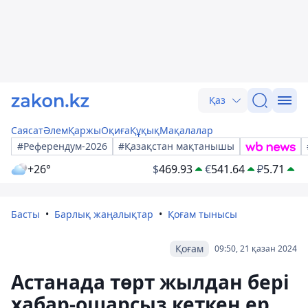
Қаз
Саясат
Әлем
Қаржы
Оқиға
Құқық
Мақалалар
#Референдум-2026
#Қазақстан мақтанышы
+26°
$
469.93
€
541.64
₽
5.71
Басты
Барлық жаңалықтар
Қоғам тынысы
Қоғам
09:50, 21 қазан 2024
Астанада төрт жылдан бері
хабар-ошарсыз кеткен ер