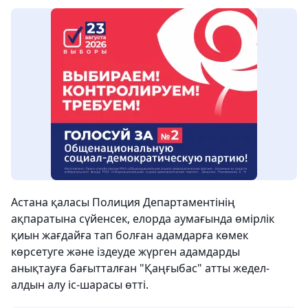
Астана қаласы Полиция Департаментінің
ақпаратына сүйенсек, елорда аумағында өмірлік
қиын жағдайға тап болған адамдарға көмек
көрсетуге және іздеуде жүрген адамдарды
анықтауға бағытталған "Қаңғыбас" атты жедел-
алдын алу іс-шарасы өтті.