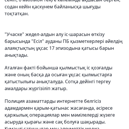
содан кейін қаскүнем байланысқа шығуды
тоқтатқан.
"Учаске" жедел-алдын алу іс-шарасын өткізу
барысында "Есіл" ауданы ПБ қызметкерлері әйелдің
алаяқтықтың ұқсас 17 эпизодына қатысы барын
анықтады.
Аталған факті бойынша қылмыстық іс қозғалды
және оның басқа да осыған ұқсас қылмыстарға
қатыстылығы анықталуда. Сотқа дейінгі тергеу
амалдары жүргізіліп жатыр.
Полиция азаматтарды интернетте белгісіз
адамдармен қарым-қатынас жасағанда, әсіресе
қаржылық операциялар мен мәмілелерді жүзеге
асыруда қырағы және сақ болуға шақырады.
Күмәнді сатушылар мен әлеуметтік медиа