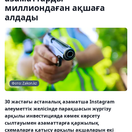
миллиондаған ақшаға
алдады
Фото: Zakon.kz
30 жастағы астаналық азаматша Instagram
әлеуметтік желісінде парақшасын жүргізу
арқылы инвестицияда көмек көрсету
сылтауымен азаматтарға қаржылық
схемаларға қатысу арқылы ақшаларын екі