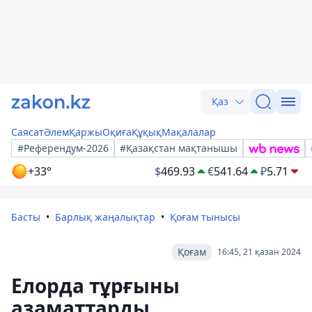
Қаз
Саясат
Әлем
Қаржы
Оқиға
Құқық
Мақалалар
#Референдум-2026
#Қазақстан мақтанышы
+33°
$
469.93
€
541.64
₽
5.71
Басты
Барлық жаңалықтар
Қоғам тынысы
Қоғам
16:45, 21 қазан 2024
Елорда тұрғыны
азаматтарды