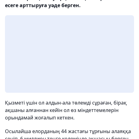
есеге арттыруға уәде берген.
Қызметі үшін ол алдын-ала төлемді сұраған, бірақ
ақшаны алғаннан кейін ол өз міндеттемелерін
орындамай жоғалып кеткен.
Осылайша елорданың 44 жастағы тұрғыны алаяққа
сеніп, 6 миллион теңге көлемінде ақшасын берген,