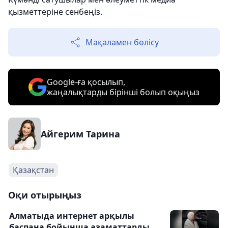
қызметтеріне сенбеңіз.
Мақаламен бөлісу
Google-ға қосылып,
жаңалықтарды бірінші болып оқыңыз
Айгерим Тарина
Қазақстан
Оқи отырыңыз
Алматыда интернет арқылы
баспана бойынша азаматтарды