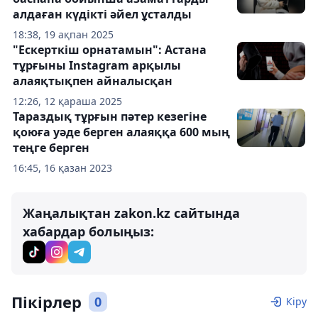
алдаған күдікті әйел ұсталды
18:38, 19 ақпан 2025
"Ескерткіш орнатамын": Астана
тұрғыны Instagram арқылы
алаяқтықпен айналысқан
12:26, 12 қараша 2025
Тараздық тұрғын пәтер кезегіне
қоюға уәде берген алаяққа 600 мың
теңге берген
16:45, 16 қазан 2023
Жаңалықтан zakon.kz сайтында
хабардар болыңыз:
Пікірлер
0
Кіру