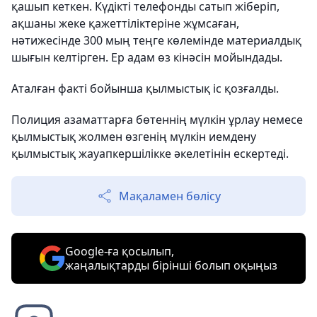
қашып кеткен. Күдікті телефонды сатып жіберіп,
ақшаны жеке қажеттіліктеріне жұмсаған,
нәтижесінде 300 мың теңге көлемінде материалдық
шығын келтірген. Ер адам өз кінәсін мойындады.
Аталған факті бойынша қылмыстық іс қозғалды.
Полиция азаматтарға бөтеннің мүлкін ұрлау немесе
қылмыстық жолмен өзгенің мүлкін иемдену
қылмыстық жауапкершілікке әкелетінін ескертеді.
Мақаламен бөлісу
Google-ға қосылып,
жаңалықтарды бірінші болып оқыңыз