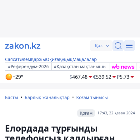
Қаз
Саясат
Әлем
Қаржы
Оқиға
Құқық
Мақалалар
#Референдум-2026
#Қазақстан мақтанышы
+29°
$
467.48
€
539.52
₽
5.73
Басты
Барлық жаңалықтар
Қоғам тынысы
Қоғам
17:43, 22 қазан 2024
Елордада тұрғынды
телефонсыз қалдырған