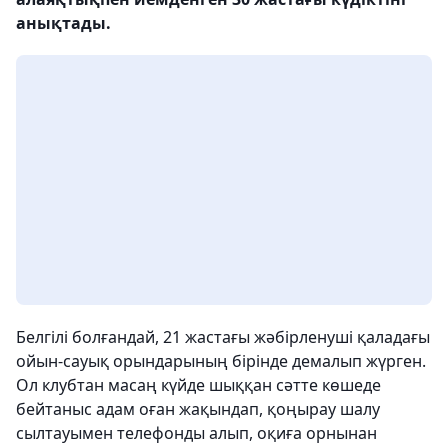
анықтады.
Белгілі болғандай, 21 жастағы жәбірленуші қаладағы
ойын-сауық орындарының бірінде демалып жүрген.
Ол клубтан масаң күйде шыққан сәтте көшеде
бейтаныс адам оған жақындап, қоңырау шалу
сылтауымен телефонды алып, оқиға орнынан