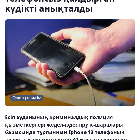
күдікті анықталды
Сурет: polisia.kz
Есіл ауданының криминалдық полиция
қызметкерлері жедел-іздестіру іс-шаралары
барысында тұрғынның Iphone 13 телефонын
алаяқтықпен иемденген 30 жастағы күдіктіні