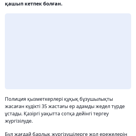
қашып кетпек болған.
Полиция қызметкерлері құқық бұзушылықты
жасаған күдікті 35 жастағы ер адамды жедел түрде
ұстады. Қазіргі уақытта сотқа дейінгі тергеу
жүргізілуде.
Бұл жағдай барлық жүргізушілерге жол ережелерін