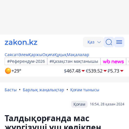
Қаз
Саясат
Әлем
Қаржы
Оқиға
Құқық
Мақалалар
#Референдум-2026
#Қазақстан мақтанышы
+29°
$
467.48
€
539.52
₽
5.73
Басты
Барлық жаңалықтар
Қоғам тынысы
Қоғам
16:54, 28 қазан 2024
Талдықорғанда мас
жүргізуші үш көлікпен