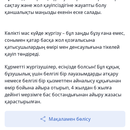
сақтау және жол қауіпсіздігіне жауапты болу
қаншалықты маңызды екенін еске салады.
Көлікті мас күйде жүргізу – бұл заңды бұзу ғана емес,
сонымен қатар басқа жол қозғалысына
қатысушылардың өмірі мен денсаулығына тікелей
қауіп төндіреді.
Құрметті жүргізушілер, есіңізде болсын! Бұл құқық
бұзушылық үшін белгілі бір лауазымдарды атқару
немесе белгілі бір қызметпен айналысу құқығынан
өмір бойына айыра отырып, 4 жылдан 6 жылға
дейінгі мерзімге бас бостандығынан айыру жазасы
қарастырылған.
Мақаламен бөлісу