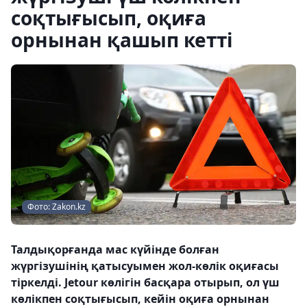
соқтығысып, оқиға
орнынан қашып кетті
Фото: Zakon.kz
Талдықорғанда мас күйінде болған
жүргізушінің қатысуымен жол-көлік оқиғасы
тіркелді. Jetour көлігін басқара отырып, ол үш
көлікпен соқтығысып, кейін оқиға орнынан