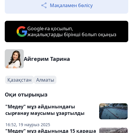
Мақаламен бөлісу
Google-ға қосылып,
жаңалықтарды бірінші болып оқыңыз
Айгерим Тарина
Қазақстан
Алматы
Оқи отырыңыз
"Медеу" мұз айдынындағы
сырғанау маусымы ұзартылды
16:52, 19 наурыз 2025
"Медеу" мұз айдынында 15 қараша