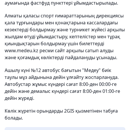
аумағында фастфуд пункттері ұйымдастырылады.
Алматы қаласы спорт ғимараттарының дирекциясы
қала тұрғындары мен қонақтарына кассалардағы
кезектерді болдырмау және турникет жүйесі арқылы
жылдам өтуді ұйымдастыру, кептелістер мен тұрақ
қиындықтарын болдырмау үшін билеттерді
www.medeu.kz ресми сайт арқылы сатып алуды
және қоғамдық көліктерді пайдалануды ұсынады.
Ашылу күні №12 автобус бағытын "Медеу" биік
таулы мұз айдынына дейін ұлғайту жоспарлануда.
Автобустар жұмыс күндері сағат 8:00-ден 00:00-ге
дейін және демалыс күндері сағат 8:00-ден 01:00-ге
дейін жүреді.
Көлік жүретін орындарды 2GIS қызметінен табуға
болады.