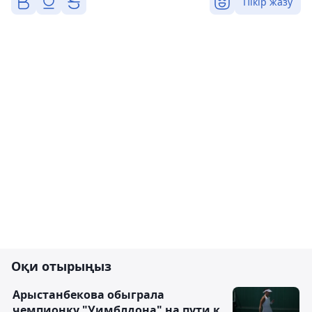
Пікір жазу
Оқи отырыңыз
Арыстанбекова обыграла
чемпионку "Уимблдона" на пути к