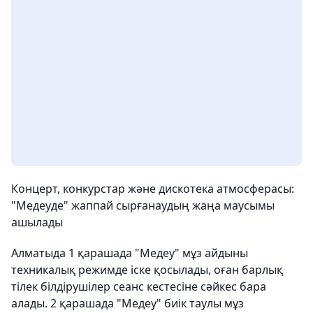
Концерт, конкурстар және дискотека атмосферасы:
"Медеуде" жаппай сырғанаудың жаңа маусымы
ашылады
Алматыда 1 қарашада "Медеу" мұз айдыны
техникалық режимде іске қосылады, оған барлық
тілек білдірушілер сеанс кестесіне сәйкес бара
алады. 2 қарашада "Медеу" биік таулы мұз