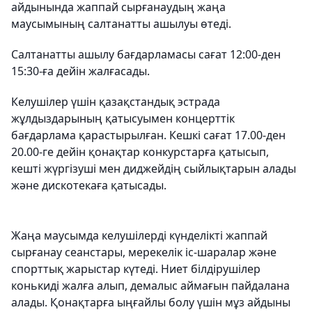
айдынында жаппай сырғанаудың жаңа
маусымының салтанатты ашылуы өтеді.
Салтанатты ашылу бағдарламасы сағат 12:00-ден
15:30-ға дейін жалғасады.
Келушілер үшін қазақстандық эстрада
жұлдыздарының қатысуымен концерттік
бағдарлама қарастырылған. Кешкі сағат 17.00-ден
20.00-ге дейін қонақтар конкурстарға қатысып,
кешті жүргізуші мен диджейдің сыйлықтарын алады
және дискотекаға қатысады.
Жаңа маусымда келушілерді күнделікті жаппай
сырғанау сеанстары, мерекелік іс-шаралар және
спорттық жарыстар күтеді. Ниет білдірушілер
конькиді жалға алып, демалыс аймағын пайдалана
алады. Қонақтарға ыңғайлы болу үшін мұз айдыны