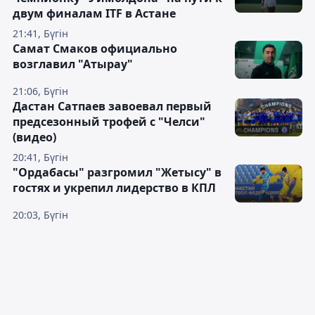
двум финалам ITF в Астане
21:41, Бүгін
Самат Смаков официально
возглавил "Атырау"
21:06, Бүгін
Дастан Сатпаев завоевал первый
предсезонный трофей с "Челси"
(видео)
20:41, Бүгін
"Ордабасы" разгромил "Жетысу" в
гостях и укрепил лидерство в КПЛ
20:03, Бүгін