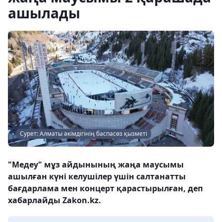
ашылады
Сурет: Алматы әкімдігінің баспасөз қызметі
"Медеу" мұз айдынының жаңа маусымы
ашылған күні келушілер үшін салтанатты
бағдарлама мен концерт қарастырылған, деп
хабарлайды Zakon.kz.