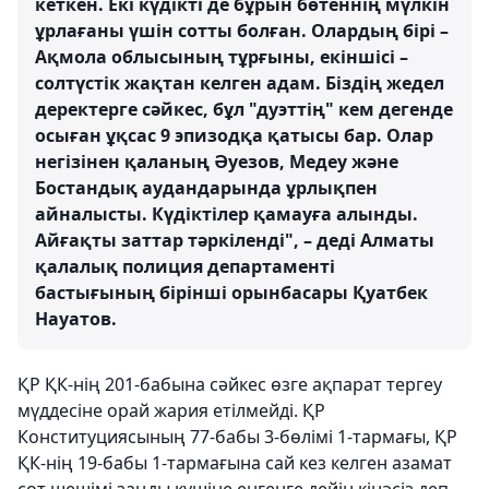
кеткен. Екі күдікті де бұрын бөтеннің мүлкін
ұрлағаны үшін сотты болған. Олардың бірі –
Ақмола облысының тұрғыны, екіншісі –
солтүстік жақтан келген адам. Біздің жедел
деректерге сәйкес, бұл "дуэттің" кем дегенде
осыған ұқсас 9 эпизодқа қатысы бар. Олар
негізінен қаланың Әуезов, Медеу және
Бостандық аудандарында ұрлықпен
айналысты. Күдіктілер қамауға алынды.
Айғақты заттар тәркіленді", – деді Алматы
қалалық полиция департаменті
бастығының бірінші орынбасары Қуатбек
Науатов.
ҚР ҚК-нің 201-бабына сәйкес өзге ақпарат тергеу
мүддесіне орай жария етілмейді. ҚР
Конституциясының 77-бабы 3-бөлімі 1-тармағы, ҚР
ҚК-нің 19-бабы 1-тармағына сай кез келген азамат