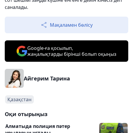
сот шешімі заңды күшіне енгенге дейін кінәсіз деп
саналады.
Мақаламен бөлісу
Google-ға қосылып,
жаңалықтарды бірінші болып оқыңыз
Айгерим Тарина
Қазақстан
Оқи отырыңыз
Алматыда полиция пәтер
ұрыларын ұстады