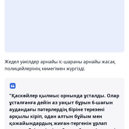
Жедел уәкілдер арнайы іс-шараны арнайы жасақ
полицейлерінің көмегімен жүргізді.
"Қаскөйлер қылмыс орнында ұсталды. Олар
ұсталғанға дейін аз уақыт бұрын 6-шағын
аудандағы пәтерлердің біріне терезені
арқылы кіріп, одан алтын бұйым мен
қожайындардың жиған-тергенін ұрлап