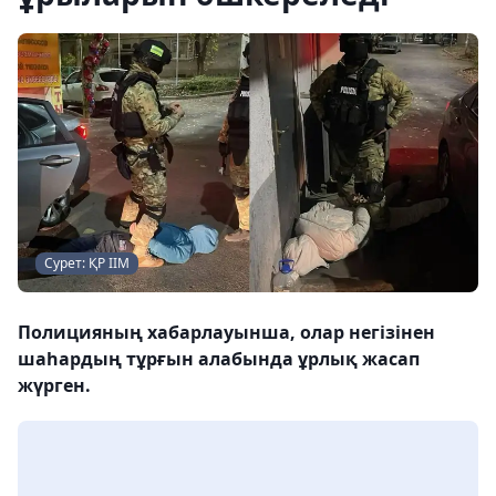
Сурет: ҚР ІІМ
Полицияның хабарлауынша, олар негізінен
шаһардың тұрғын алабында ұрлық жасап
жүрген.