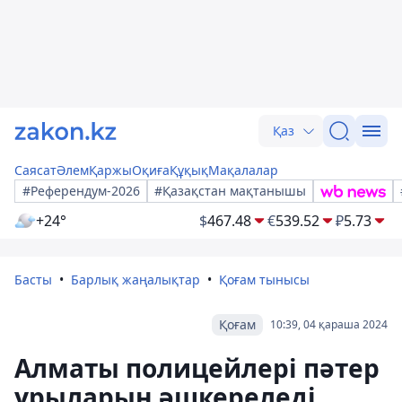
Қаз
Саясат
Әлем
Қаржы
Оқиға
Құқық
Мақалалар
#Референдум-2026
#Қазақстан мақтанышы
+24°
$
467.48
€
539.52
₽
5.73
Басты
Барлық жаңалықтар
Қоғам тынысы
Қоғам
10:39, 04 қараша 2024
Алматы полицейлері пәтер
ұрыларын әшкереледі