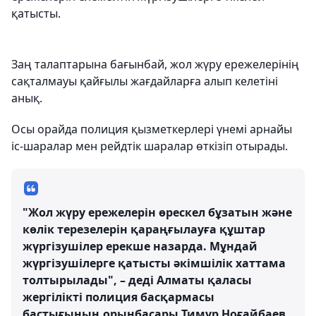
қатысты.
Заң талаптарына бағынбай, жол жүру ережелерінің
сақталмауы қайғылы жағдайларға алып келетіні
анық.
Осы орайда полиция қызметкерлері үнемі арнайы
іс-шаралар мен рейдтік шаралар өткізіп отырады.
"Жол жүру ережелерін өрескел бұзатын және
көлік терезелерін қараңғылауға құштар
жүргізушілер ерекше назарда. Мұндай
жүргізушілерге қатысты әкімшілік хаттама
толтырылады", – деді Алматы қаласы
жергілікті полиция басқармасы
бастығының орынбасары Тимур Ноғайбаев.