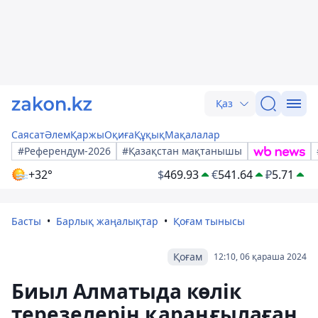
Қаз
Саясат
Әлем
Қаржы
Оқиға
Құқық
Мақалалар
#Референдум-2026
#Қазақстан мақтанышы
+32°
$
469.93
€
541.64
₽
5.71
Басты
Барлық жаңалықтар
Қоғам тынысы
Қоғам
12:10, 06 қараша 2024
Биыл Алматыда көлік
терезелерін қараңғылаған