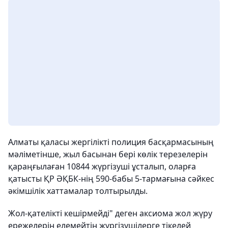
Алматы қаласы жергілікті полиция басқармасының
мәліметінше, жыл басынан бері көлік терезелерін
қараңғылаған 10844 жүргізуші ұсталып, оларға
қатысты ҚР ӘҚБК-нің 590-бабы 5-тармағына сәйкес
әкімшілік хаттамалар толтырылды.
Жол-қателікті кешірмейді" деген аксиома жол жүру
ережелерін елемейтін жүргізушілерге тікелей