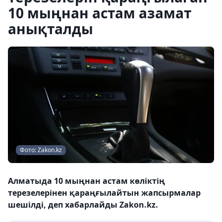
10 мыңнан астам азамат
анықталды
Фото: Zakon.kz
Алматыда 10 мыңнан астам көліктің
терезелерінен қараңғылайтын жапсырмалар
шешілді, деп хабарлайды Zakon.kz.