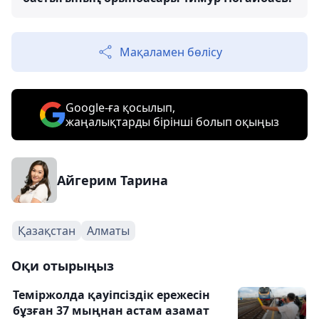
Мақаламен бөлісу
Google-ға қосылып,
жаңалықтарды бірінші болып оқыңыз
Айгерим Тарина
Қазақстан
Алматы
Оқи отырыңыз
Теміржолда қауіпсіздік ережесін
бұзған 37 мыңнан астам азамат