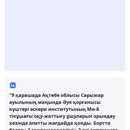
"9 қарашада Ақтөбе облысы Сарыжар
ауылының маңында Әуе қорғанысы
күштері әскери институтының Ми-8
тікұшағы оқу-жаттығу ұшуларын орындау
кезінде апатты жағдайда қонды. Бортта