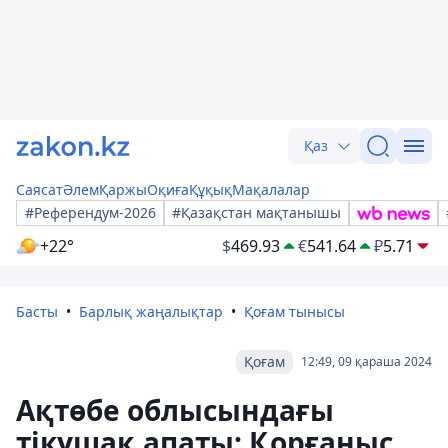
Қаз
Саясат
Әлем
Қаржы
Оқиға
Құқық
Мақалалар
#Референдум-2026
#Қазақстан мақтанышы
+22°
$
469.93
€
541.64
₽
5.71
Басты
Барлық жаңалықтар
Қоғам тынысы
Қоғам
12:49, 09 қараша 2024
Ақтөбе облысындағы
тікұшақ апаты: Қорғаныс