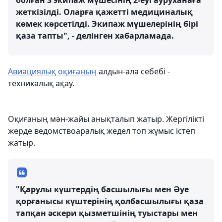
болған 3 экипаж мүшесінің 2-еуі ауруханаға
жеткізілді. Оларға қажетті медициналық
көмек көрсетілді. Экипаж мүшелерінің бірі
қаза тапты", - делінген хабарламада.
Авиациялық оқиғаның
алдын-ала себебі -
техникалық ақау.
Оқиғаның мән-жайы анықталып жатыр. Жергілікті
жерде ведомствоаралық жедел топ жұмыс істеп
жатыр.
"Қарулы күштердің басшылығы мен Әуе
қорғанысы күштерінің қолбасшылығы қаза
тапқан әскери қызметшінің туыстары мен