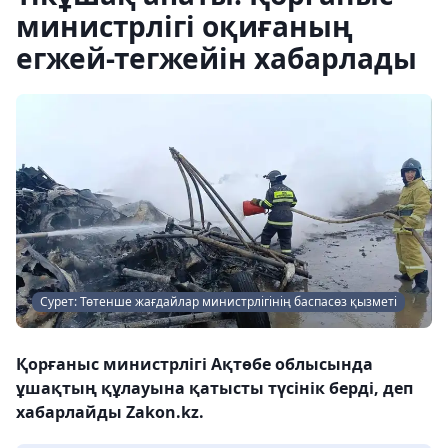
министрлігі оқиғаның
егжей-тегжейін хабарлады
Сурет: Төтенше жағдайлар министрлігінің баспасөз қызметі
Қорғаныс министрлігі Ақтөбе облысында
ұшақтың құлауына қатысты түсінік берді, деп
хабарлайды Zakon.kz.