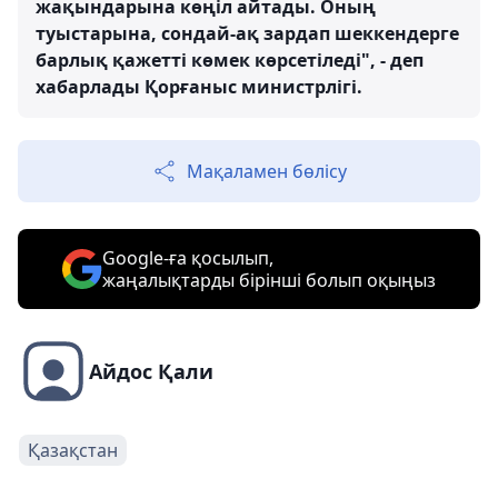
жақындарына көңіл айтады. Оның
туыстарына, сондай-ақ зардап шеккендерге
барлық қажетті көмек көрсетіледі", - деп
хабарлады Қорғаныс министрлігі.
Мақаламен бөлісу
Google-ға қосылып,
жаңалықтарды бірінші болып оқыңыз
Айдос Қали
Қазақстан