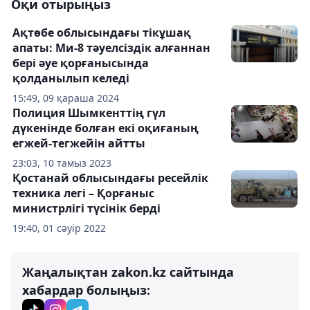
Оқи отырыңыз
Ақтөбе облысындағы тікұшақ
апаты: Ми-8 тәуелсіздік алғаннан
бері әуе қорғанысында
қолданылып келеді
15:49, 09 қараша 2024
Полиция Шымкенттің гүл
дүкенінде болған екі оқиғаның
егжей-тегжейін айтты
23:03, 10 тамыз 2023
Қостанай облысындағы ресейлік
техника легі – Қорғаныс
министрлігі түсінік берді
19:40, 01 сәуір 2022
Жаңалықтан zakon.kz сайтында
хабардар болыңыз: