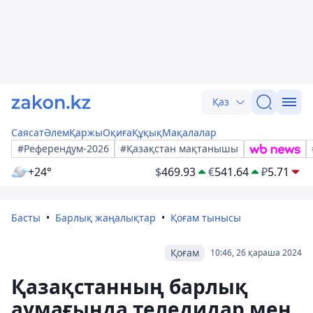
Қаз
Саясат
Әлем
Қаржы
Оқиға
Құқық
Мақалалар
#Референдум-2026
#Қазақстан мақтанышы
+24°
$
469.93
€
541.64
₽
5.71
Басты
Барлық жаңалықтар
Қоғам тынысы
Қоғам
10:46, 26 қараша 2024
Қазақстанның барлық
аумағында теледидар мен