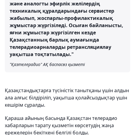
және аналогты эфирлік желілердің
техникалық құралдарындағы сервистер
жабылып, жоспарлы-профилактикалық
жұмыстар жүргізіледі. Осыған байланысты,
яғни жұмыстар жүргізілген кезде
Қазақстанның барлық аумағында
телерадиоарналарды ретрансляциялау
уақытша тоқтатылады."
"Қазтелерадио" АҚ баспасөз қызметі
Қазақстандықтарға түсіністік танытқаны үшін алдын
ала алғыс білдіріліп, уақытша қолайсыздықтар үшін
кешірім сұралды.
Қараша айының басында Қазақстан телерадио
хабарларын тарату қызметін көрсетудің жаңа
ережелерін бекіткені белгілі болды.