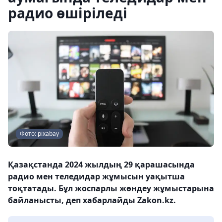
радио өшіріледі
Фото: pixabay
Қазақстанда 2024 жылдың 29 қарашасында
радио мен теледидар жұмысын уақытша
тоқтатады. Бұл жоспарлы жөндеу жұмыстарына
байланысты, деп хабарлайды Zakon.kz.