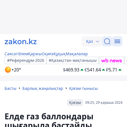
Қаз
Саясат
Әлем
Қаржы
Оқиға
Құқық
Мақалалар
#Референдум-2026
#Қазақстан мақтанышы
+20°
$
469.93
€
541.64
₽
5.71
Басты
Барлық жаңалықтар
Қоғам тынысы
Қоғам
09:25, 29 қараша 2024
Елде газ баллондары
шығарыла бастайды