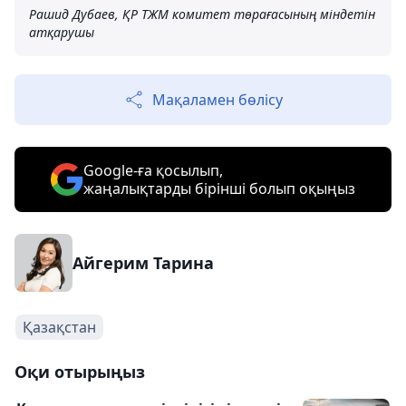
Рашид Дубаев, ҚР ТЖМ комитет төрағасының міндетін
атқарушы
Мақаламен бөлісу
Google-ға қосылып,
жаңалықтарды бірінші болып оқыңыз
Айгерим Тарина
Қазақстан
Оқи отырыңыз