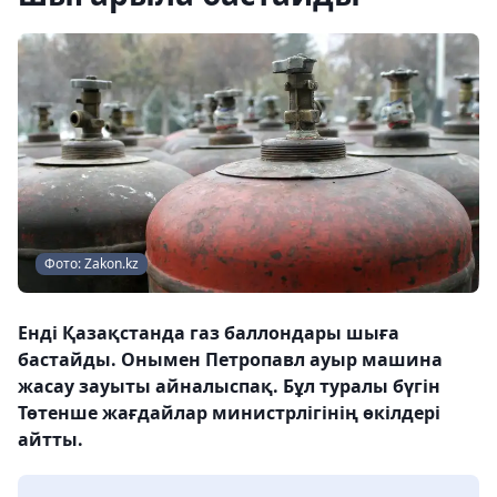
Фото: Zakon.kz
Енді Қазақстанда газ баллондары шыға
бастайды. Онымен Петропавл ауыр машина
жасау зауыты айналыспақ. Бұл туралы бүгін
Төтенше жағдайлар министрлігінің өкілдері
айтты.