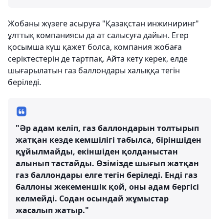
Жобаны жүзеге асыруға "Қазақстан инжиниринг"
ұлттық компаниясы да ат салысуға дайын. Егер
қосымша күш қажет болса, компания жобаға
серіктестерін де тартпақ. Айта кету керек, елде
шығарылатын газ баллондары халыққа тегін
беріледі.
"Әр адам келіп, газ баллондарын толтырып
жатқан кезде кемшілігі табылса, біріншіден
құйылмайды, екіншіден қолданыстан
алынып тастайды. Өзімізде шығып жатқан
газ баллондары елге тегін беріледі. Енді газ
баллоны жекеменшік қой, оны адам бергісі
келмейді. Содан осындай жұмыстар
жасалып жатыр."