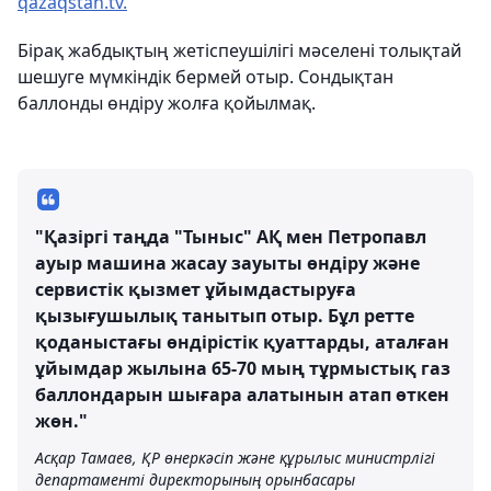
qazaqstan.tv.
Бірақ жабдықтың жетіспеушілігі мәселені толықтай
шешуге мүмкіндік бермей отыр. Сондықтан
баллонды өндіру жолға қойылмақ.
"Қазіргі таңда "Тыныс" АҚ мен Петропавл
ауыр машина жасау зауыты өндіру және
сервистік қызмет ұйымдастыруға
қызығушылық танытып отыр. Бұл ретте
қоданыстағы өндірістік қуаттарды, аталған
ұйымдар жылына 65-70 мың тұрмыстық газ
баллондарын шығара алатынын атап өткен
жөн."
Асқар Тамаев, ҚР өнеркәсіп және құрылыс министрлігі
департаменті директорының орынбасары