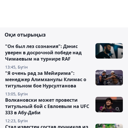
Оқи отырыңыз
"Он был лез сознания": Дэнис
уверен в досрочной победе над
Чимаевым на турнире RAF
13:45, Бүгін
"Я очень рад за Мейирима":
менеджер Алимханулы Климас о
титульном бое Нурсултанова
13:05, Бүгін
Волкановски может провести
титульный бой с Евлоевым на UFC
333 в Абу-Даби
12:23, Бүгін
Стал известен состав лучников из