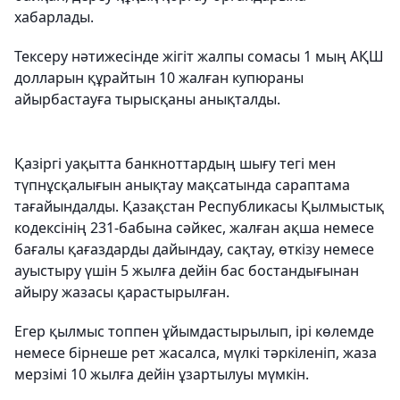
хабарлады.
Тексеру нәтижесінде жігіт жалпы сомасы 1 мың АҚШ
долларын құрайтын 10 жалған купюраны
айырбастауға тырысқаны анықталды.
Қазіргі уақытта банкноттардың шығу тегі мен
түпнұсқалығын анықтау мақсатында сараптама
тағайындалды. Қазақстан Республикасы Қылмыстық
кодексінің 231-бабына сәйкес, жалған ақша немесе
бағалы қағаздарды дайындау, сақтау, өткізу немесе
ауыстыру үшін 5 жылға дейін бас бостандығынан
айыру жазасы қарастырылған.
Егер қылмыс топпен ұйымдастырылып, ірі көлемде
немесе бірнеше рет жасалса, мүлкі тәркіленіп, жаза
мерзімі 10 жылға дейін ұзартылуы мүмкін.