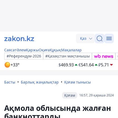
Қаз
Саясат
Әлем
Қаржы
Оқиға
Құқық
Мақалалар
#Референдум-2026
#Қазақстан мақтанышы
+33°
$
469.93
€
541.64
₽
5.71
Басты
Барлық жаңалықтар
Қоғам тынысы
Қоғам
16:57, 29 қараша 2024
Ақмола облысында жалған
банкноттарды