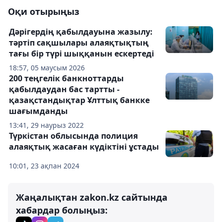
Оқи отырыңыз
Дәрігердің қабылдауына жазылу:
тәртіп сақшылары алаяқтықтың
тағы бір түрі шыққанын ескертеді
18:57, 05 маусым 2026
200 теңгелік банкноттарды
қабылдаудан бас тартты -
қазақстандықтар Ұлттық банкке
шағымданды
13:41, 29 наурыз 2022
Түркістан облысында полиция
алаяқтық жасаған күдіктіні ұстады
10:01, 23 ақпан 2024
Жаңалықтан zakon.kz сайтында
хабардар болыңыз: