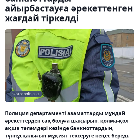
айырбастауға әрекеттенген
жағдай тіркелді
Фото: polisia.kz
Полиция департаменті азаматтарды мұндай
әрекеттерден сақ болуға шақырып, қолма-қол
ақша төлемдері кезінде банкноттардың
түпнұсқалығын мұқият тексеруге кеңес береді.