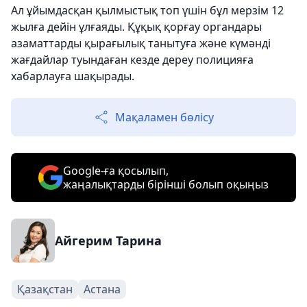
Ал ұйымдасқан қылмыстық топ үшін бұл мерзім 12
жылға дейін ұлғаяды. Құқық қорғау органдары
азаматтарды қырағылық танытуға және күмәнді
жағдайлар туындаған кезде дереу полицияға
хабарлауға шақырады.
Мақаламен бөлісу
Google-ға қосылып,
жаңалықтарды бірінші болып оқыңыз
Айгерим Тарина
Қазақстан
Астана