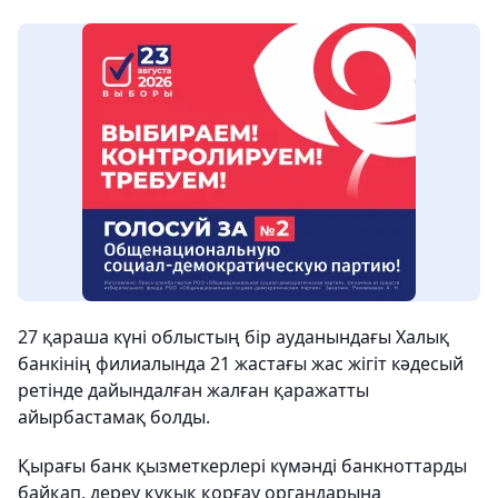
27 қараша күні облыстың бір ауданындағы Халық
банкінің филиалында 21 жастағы жас жігіт кәдесый
ретінде дайындалған жалған қаражатты
айырбастамақ болды.
Қырағы банк қызметкерлері күмәнді банкноттарды
байқап, дереу құқық қорғау органдарына