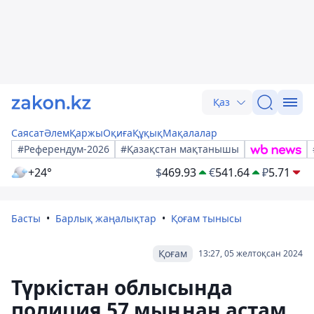
Қаз
Саясат
Әлем
Қаржы
Оқиға
Құқық
Мақалалар
#Референдум-2026
#Қазақстан мақтанышы
+24°
$
469.93
€
541.64
₽
5.71
Басты
Барлық жаңалықтар
Қоғам тынысы
Қоғам
13:27, 05 желтоқсан 2024
Түркістан облысында
полиция 57 мыңнан астам