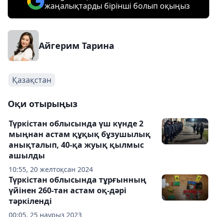
жаңалықтарды бірінші болып оқыңыз
Айгерим Тарина
Қазақстан
Оқи отырыңыз
Түркістан облысында үш күнде 2
мыңнан астам құқық бұзушылық
анықталып, 40-қа жуық қылмыс
ашылды
10:55, 20 желтоқсан 2024
Түркістан облысында тұрғынның
үйінен 260-тан астам оқ-дәрі
тәркіленді
00:05, 25 наурыз 2023