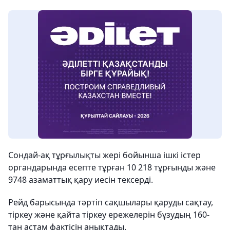
Сондай-ақ тұрғылықты жері бойынша ішкі істер
органдарында есепте тұрған 10 218 тұрғынды және
9748 азаматтық қару иесін тексерді.
Рейд барысында тәртіп сақшылары қаруды сақтау,
тіркеу және қайта тіркеу ережелерін бұзудың 160-
тан астам фактісін анықтады.