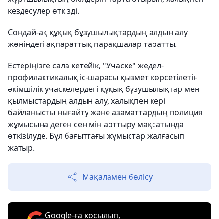
кездесулер өткізді.
Сондай-ақ құқық бұзушылықтардың алдын алу
жөніндегі ақпараттық парақшалар таратты.
Естеріңізге сала кетейік, "Учаске" жедел-
профилактикалық іс-шарасы қызмет көрсетілетін
әкімшілік учаскелердегі құқық бұзушылықтар мен
қылмыстардың алдын алу, халықпен кері
байланысты нығайту және азаматтардың полиция
жұмысына деген сенімін арттыру мақсатында
өткізілуде. Бұл бағыттағы жұмыстар жалғасып
жатыр.
Мақаламен бөлісу
Google-ға қосылып,