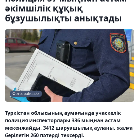
әкімшілік құқық
бұзушылықты анықтады
Фото: polisia.kz
Түркістан облысының аумағында учаскелік
полиция инспекторлары 336 мыңнан астам
мекенжайды, 3412 шаруашылық ауланы, жалға
берілетін 260 пәтерді тексерді.