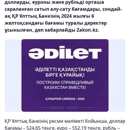
долларды, еуроны және рубльді орташа
сараланған сатып алу-сату бағамдары, сондай-
ақ ҚР Ұлттық Банкінің 2024 жылғы 6
желтоқсандағы бағамы туралы деректер
ұсынылған, деп хабарлайды Zakon.kz.
ҚР Ұлттық банкінің ресми мәліметі бойынша, доллар
бағамы – 524,65 теңге, еуро – 552,19 теңге, рубль –