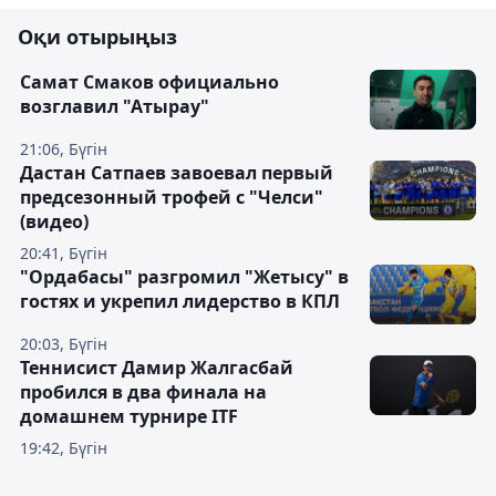
Оқи отырыңыз
Самат Смаков официально
возглавил "Атырау"
21:06, Бүгін
Дастан Сатпаев завоевал первый
предсезонный трофей с "Челси"
(видео)
20:41, Бүгін
"Ордабасы" разгромил "Жетысу" в
гостях и укрепил лидерство в КПЛ
20:03, Бүгін
Теннисист Дамир Жалгасбай
пробился в два финала на
домашнем турнире ITF
19:42, Бүгін