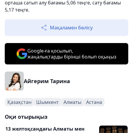
орташа сатып алу бағамы 5,06 теңге, сату бағамы
5,17 теңге.
Мақаламен бөлісу
Google-ға қосылып,
жаңалықтарды бірінші болып оқыңыз
Айгерим Тарина
Қазақстан
Шымкент
Алматы
Астана
Оқи отырыңыз
13 желтоқсандағы Алматы мен