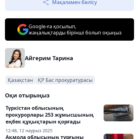
Мақаламен бөлісу
Google-ға қосылып,
жаңалықтарды бірінші болып оқыңыз
Айгерим Тарина
Қазақстан
ҚР Бас прокуратурасы
Оқи отырыңыз
Түркістан облысының
прокурорлары 253 жұмысшының
еңбек құқықтарын қорғады
12:48, 12 наурыз 2025
Ақмола облысының тұрғыны