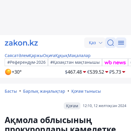
Қаз
Саясат
Әлем
Қаржы
Оқиға
Құқық
Мақалалар
#Референдум-2026
#Қазақстан мақтанышы
+30°
$
467.48
€
539.52
₽
5.73
Басты
Барлық жаңалықтар
Қоғам тынысы
Қоғам
12:10, 12 желтоқсан 2024
Ақмола облысының
прокурорлары кәмелетке