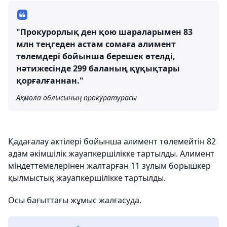
"Прокурорлық ден қою шараларымен 83
млн теңгеден астам сомаға алимент
төлемдері бойынша берешек өтелді,
нәтижесінде 299 баланың құқықтары
қорғалғаннан."
Ақмола облысының прокуратурасы
Қадағалау актілері бойынша алимент төлемейтін 82
адам әкімшілік жауапкершілікке тартылды. Алимент
міндеттемелерінен жалтарған 11 зұлым борышкер
қылмыстық жауапкершілікке тартылды.
Осы бағыттағы жұмыс жалғасуда.