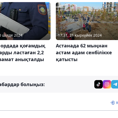
10 шілде 2024
17:31, 21 қыркүйек 2024
ордада қоғамдық
Астанада 62 мыңнан
рды ластаған 2,2
астам адам сенбілікке
замат анықталды
қатысты
абардар болыңыз: