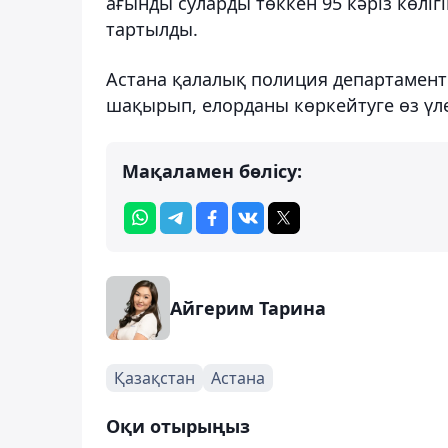
ағынды суларды төккен 95 кәріз көліг
тартылды.
Астана қалалық полиция департамент
шақырып, елорданы көркейтуге өз үлес
Мақаламен бөлісу:
Айгерим Тарина
Қазақстан
Астана
Оқи отырыңыз