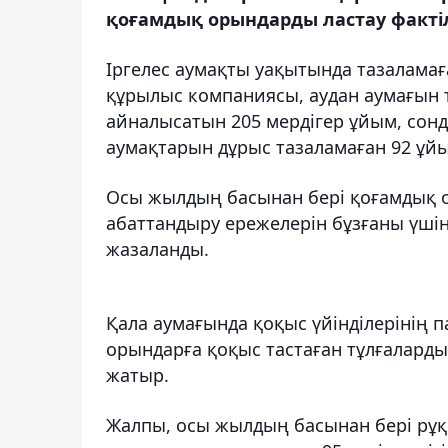
қоғамдық орындарды ластау фактіл
Іргелес аумақты уақытында тазаламағ
құрылыс компаниясы, аудан аумағын
айналысатын 205 мердігер ұйым, сонд
аумақтарын дұрыс тазаламаған 92 ұй
Осы жылдың басынан бері қоғамдық о
абаттандыру ережелерін бұзғаны үші
жазаланды.
Қала аумағында қоқыс үйінділерінің
орындарға қоқыс тастаған тұлғалард
жатыр.
Жалпы, осы жылдың басынан бері рұқс