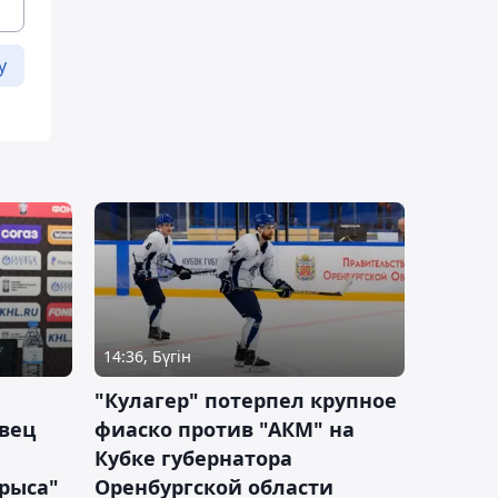
у
14:36, Бүгін
"Кулагер" потерпел крупное
вец
фиаско против "АКМ" на
Кубке губернатора
арыса"
Оренбургской области