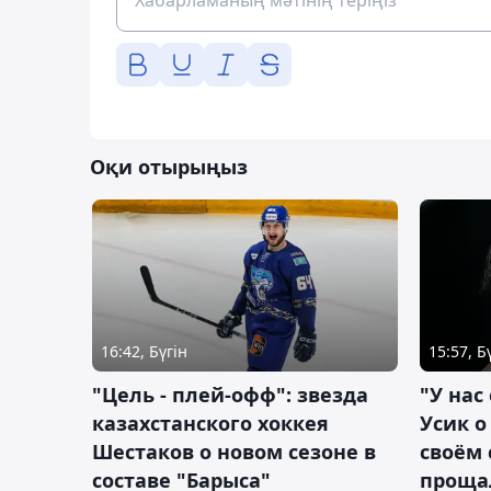
Оқи отырыңыз
16:42, Бүгін
15:57, Б
"Цель - плей-офф": звезда
"У нас
казахстанского хоккея
Усик 
Шестаков о новом сезоне в
своём 
составе "Барыса"
проща