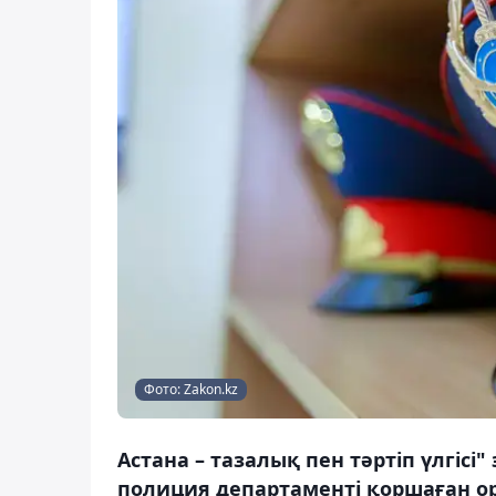
Фото: Zakon.kz
Астана – тазалық пен тәртіп үлгіс
полиция департаменті қоршаған о