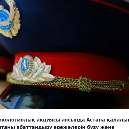
і" экологиялық акциясы аясында Астана қалалы
ртаны абаттандыру ережелерін бұзу және