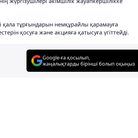
інің жүргізушілері әкімшілік жауапкершілікке
і қала тұрғындарын немқұрайлы қарамауға
терін қосуға және акцияға қатысуға үгіттейді.
Google-ға қосылып,
жаңалықтарды бірінші болып оқыңыз