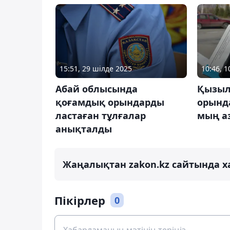
15:51, 29 шілде 2025
10:46, 
Абай облысында
Қызыл
қоғамдық орындарды
орында
ластаған тұлғалар
мың а
анықталды
Жаңалықтан zakon.kz сайтында х
Пікірлер
0