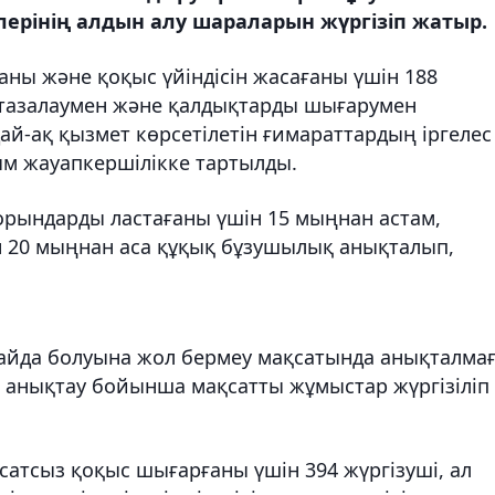
ерінің алдын алу шараларын жүргізіп жатыр.
аны және қоқыс үйіндісін жасағаны үшін 188
 тазалаумен және қалдықтарды шығарумен
ай-ақ қызмет көрсетілетін ғимараттардың іргелес
ым жауапкершілікке тартылды.
рындарды ластағаны үшін 15 мыңнан астам,
н 20 мыңнан аса құқық бұзушылық анықталып,
 пайда болуына жол бермеу мақсатында анықталма
ы анықтау бойынша мақсатты жұмыстар жүргізіліп
атсыз қоқыс шығарғаны үшін 394 жүргізуші, ал