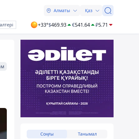
Алматы
Қаз
+33°
$
469.93
€
541.64
₽
5.71
алтері
ам
Соңғы
Танымал