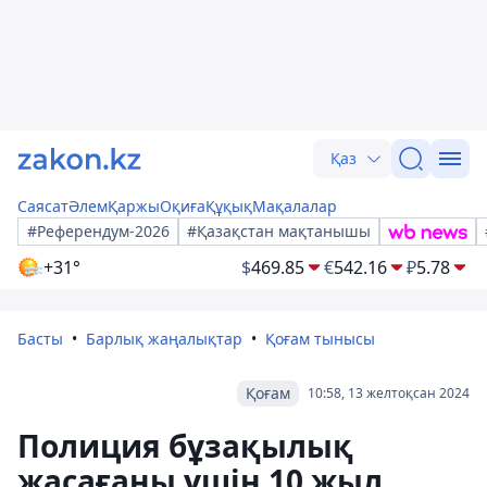
Қаз
Саясат
Әлем
Қаржы
Оқиға
Құқық
Мақалалар
#Референдум-2026
#Қазақстан мақтанышы
+31°
$
469.85
€
542.16
₽
5.78
Басты
Барлық жаңалықтар
Қоғам тынысы
Қоғам
10:58, 13 желтоқсан 2024
Полиция бұзақылық
жасағаны үшін 10 жыл