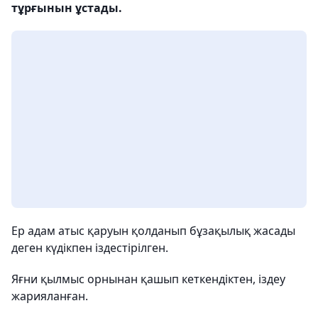
тұрғынын ұстады.
Ер адам атыс қаруын қолданып бұзақылық жасады
деген күдікпен іздестірілген.
Яғни қылмыс орнынан қашып кеткендіктен, іздеу
жарияланған.