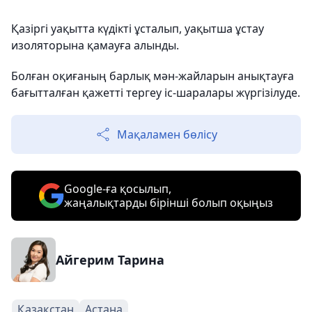
Қазіргі уақытта күдікті ұсталып, уақытша ұстау
изоляторына қамауға алынды.
Болған оқиғаның барлық мән-жайларын анықтауға
бағытталған қажетті тергеу іс-шаралары жүргізілуде.
Мақаламен бөлісу
Google-ға қосылып,
жаңалықтарды бірінші болып оқыңыз
Айгерим Тарина
Қазақстан
Астана