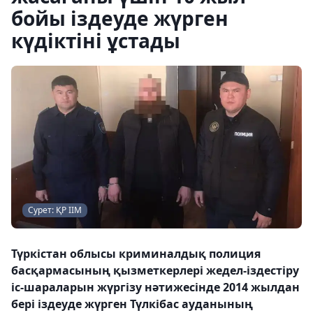
бойы іздеуде жүрген
күдіктіні ұстады
Сурет: ҚР ІІМ
Түркістан облысы криминалдық полиция
басқармасының қызметкерлері жедел-іздестіру
іс-шараларын жүргізу нәтижесінде 2014 жылдан
бері іздеуде жүрген Түлкібас ауданының