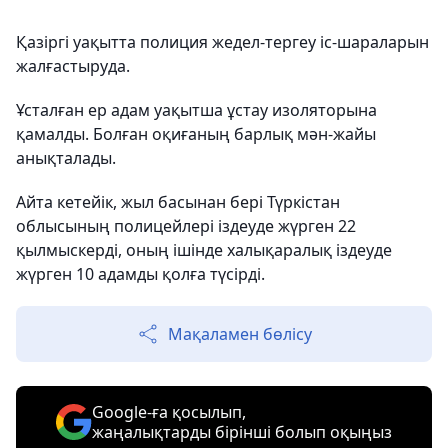
Қазіргі уақытта полиция жедел-тергеу іс-шараларын
жалғастыруда.
Ұсталған ер адам уақытша ұстау изоляторына
қамалды. Болған оқиғаның барлық мән-жайы
анықталады.
Айта кетейік, жыл басынан бері Түркістан
облысының полицейлері іздеуде жүрген 22
қылмыскерді, оның ішінде халықаралық іздеуде
жүрген 10 адамды қолға түсірді.
Мақаламен бөлісу
Google-ға қосылып,
жаңалықтарды бірінші болып оқыңыз