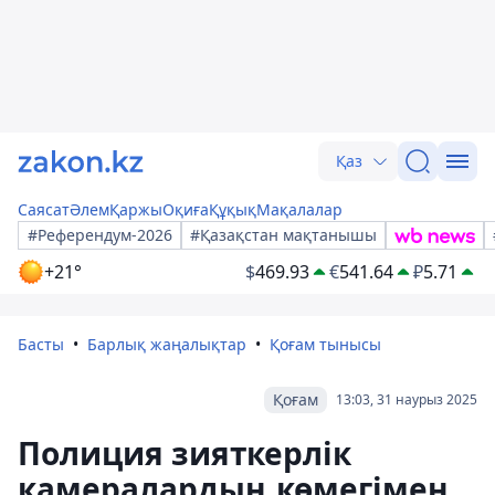
Қаз
Саясат
Әлем
Қаржы
Оқиға
Құқық
Мақалалар
#Референдум-2026
#Қазақстан мақтанышы
+21°
$
469.93
€
541.64
₽
5.71
Басты
Барлық жаңалықтар
Қоғам тынысы
Қоғам
13:03, 31 наурыз 2025
Полиция зияткерлік
камералардың көмегімен