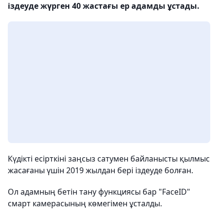
іздеуде жүрген 40 жастағы ер адамды ұстады.
Күдікті есірткіні заңсыз сатумен байланысты қылмыс
жасағаны үшін 2019 жылдан бері іздеуде болған.
Ол адамның бетін тану функциясы бар "FaceID"
смарт камерасының көмегімен ұсталды.