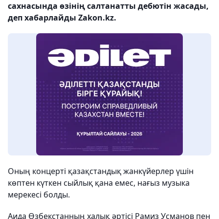
сахнасында өзінің салтанатты дебютін жасады,
деп хабарлайды Zakon.kz.
Оның концерті қазақстандық жанкүйерлер үшін
көптен күткен сыйлық қана емес, нағыз музыка
мерекесі болды.
Аида Өзбекстанның халық әртісі Рамиз Усманов пен