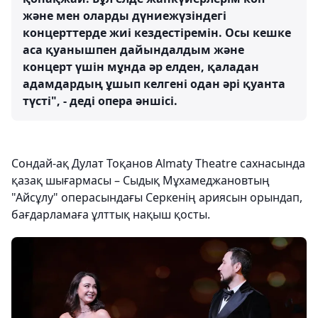
және мен оларды дүниежүзіндегі
концерттерде жиі кездестіремін. Осы кешке
аса қуанышпен дайындалдым және
концерт үшін мұнда әр елден, қаладан
адамдардың ұшып келгені одан әрі қуанта
түсті", - деді опера әншісі.
Сондай-ақ Дулат Тоқанов Almaty Theatre сахнасында
қазақ шығармасы – Сыдық Мұхамеджановтың
"Айсұлу" операсындағы Серкенің ариясын орындап,
бағдарламаға ұлттық нақыш қосты.