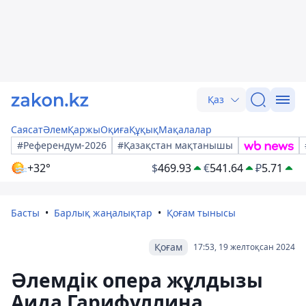
Қаз
Саясат
Әлем
Қаржы
Оқиға
Құқық
Мақалалар
#Референдум-2026
#Қазақстан мақтанышы
+32°
$
469.93
€
541.64
₽
5.71
Басты
Барлық жаңалықтар
Қоғам тынысы
Қоғам
17:53, 19 желтоқсан 2024
Әлемдік опера жұлдызы
Аида Гарифуллина