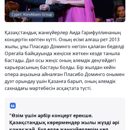
Сурет: Konokbaev Group
Қазақстандық жанкүйерлер Аида Гарифуллинаның
концертін көптен күтті. Оның есімі алғаш рет 2013
жылы, ұлы Пласидо Доминго негізін қалаған беделді
Operalia байқауында жеңіске жеткен кезде таныла
бастады. Дәл осы жеңіс оның әлемдік деңгейдегі
карьерасының бастауы болды. Бір жылдан кейін
опера аңызына айналған Пласибо Доминго онымен
дуэт орындау үшін Қазанға барып, оның әлемдік
сахнадағы мәртебесін асқақтата түсті.
"Өзім үшін әрбір концерт ерекше.
Қазақстандық көрермендер жылы жүзді әрі
қонақжай. Бұл елде жанкүйерлерім көп