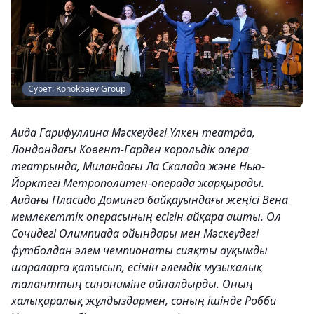
Сурет: Konokbaev Group
Аида Гарифуллина Мәскеудегі Үлкен театрда,
Лондондағы Ковент-Гарден корольдік опера
театрында, Миландағы Ла Скалада және Нью-
Йорктегі Метрополитен-операда жарқырады.
Аидағы Пласидо Доминго байқауындағы жеңісі Вена
мемлекеттік операсының есігін айқара ашты. Ол
Сочидегі Олимпиада ойындары мен Мәскеудегі
футболдан әлем чемпионаты сияқты ауқымды
шараларға қатысып, есімін әлемдік музыкалық
таланттың синониміне айналдырды. Оның
халықаралық жұлдыздармен, соның ішінде Робби