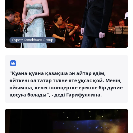
Сурет: Konokbaev Group
"Қуана-қуана қазақша ән айтар едім,
өйткені ол татар тіліне өте ұқсас қой. Менің
ойымша, келесі концертке ерекше бір дүние
қосуға болады", - деді Гарифуллина.