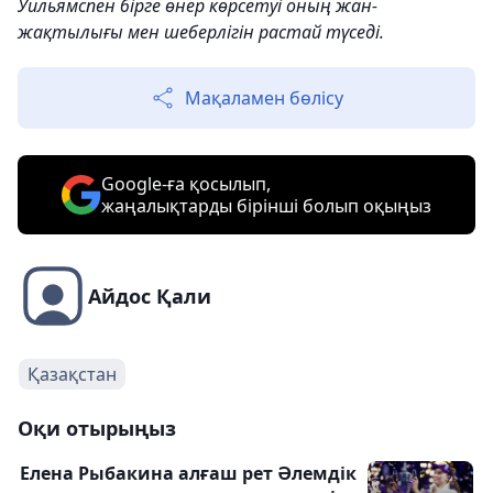
Уильямспен бірге өнер көрсетуі оның жан-
жақтылығы мен шеберлігін растай түседі.
Мақаламен бөлісу
Google-ға қосылып,
жаңалықтарды бірінші болып оқыңыз
Айдос Қали
Қазақстан
Оқи отырыңыз
Елена Рыбакина алғаш рет Әлемдік