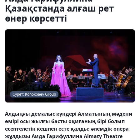
Қазақстанда алғаш рет
өнер көрсетті
Сурет: Konokbaev Group
Алдыңғы демалыс күндері Алматының мәдени
өмірі осы жылғы басты оқиғаның бірі болып
есептелетін кешпен есте қалды: әлемдік опера
жұлдызы Аида Гарифуллина Almaty Theatre