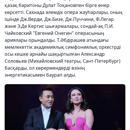
қазақ баритоны Дулат Тоқановпен бірге өнер
көрсетті. Сахнада әлемдік опера жауһарлары, оның
ішінде Дж.Верди, Дж.Бизе, Дж.Пуччини, Ф.Легар
және Э.Де Кертис шығармалары, сондай-ақ П.И.
Чайковский "Евгений Онегин" операсының
ариялары орындалды. Т.Әбдірашев атындағы
мемлекеттік академиялық симфониялық оркестрді
осы кешке арнайы шақыртылған Александр
Соловьев (Михайловский театры, Сант-Петербург)
басқарды, ол көрермендерді өзінің
энергетикасымен баурап алды.