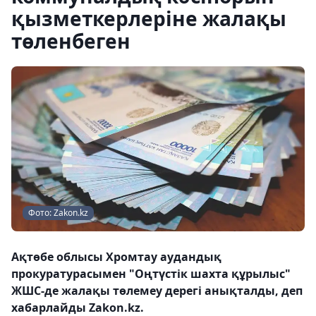
қызметкерлеріне жалақы
төленбеген
Фото: Zakon.kz
Ақтөбе облысы Хромтау аудандық
прокуратурасымен "Оңтүстік шахта құрылыс"
ЖШС-де жалақы төлемеу дерегі анықталды, деп
хабарлайды Zakon.kz.