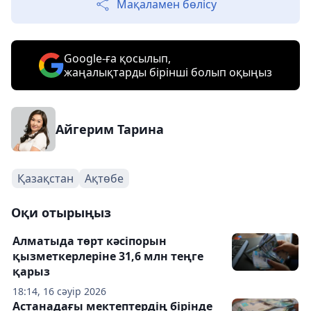
Мақаламен бөлісу
Google-ға қосылып,
жаңалықтарды бірінші болып оқыңыз
Айгерим Тарина
Қазақстан
Ақтөбе
Оқи отырыңыз
Алматыда төрт кәсіпорын
қызметкерлеріне 31,6 млн теңге
қарыз
18:14, 16 сәуір 2026
Астанадағы мектептердің бірінде