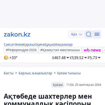
Қаз
Саясат
Әлем
Қаржы
Оқиға
Құқық
Мақалалар
#Референдум-2026
#Қазақстан мақтанышы
+33°
$
467.48
€
539.52
₽
5.73
Басты
Барлық жаңалықтар
Қоғам тынысы
Қоғам
11:04, 25 желтоқсан 2024
Ақтөбеде шахтерлер мен
коммуналдық кәсіпорын