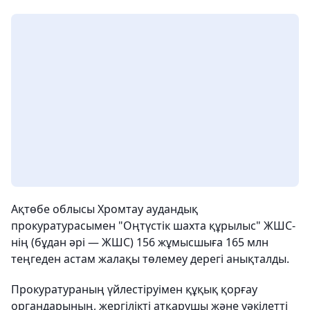
Ақтөбе облысы Хромтау аудандық
прокуратурасымен "Оңтүстік шахта құрылыс" ЖШС-
нің (бұдан әрі — ЖШС) 156 жұмысшыға 165 млн
теңгеден астам жалақы төлемеу дерегі анықталды.
Прокуратураның үйлестіруімен құқық қорғау
органдарының, жергілікті атқарушы және уәкілетті