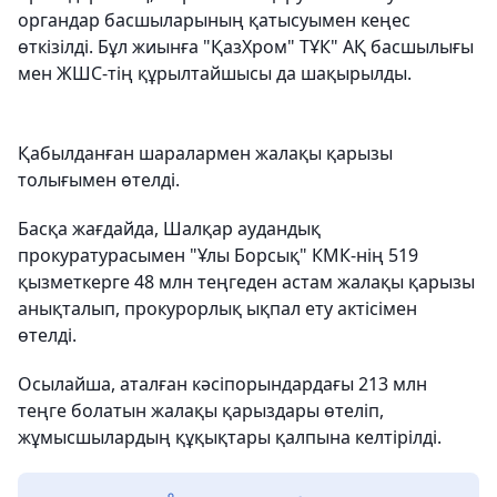
органдар басшыларының қатысуымен кеңес
өткізілді. Бұл жиынға "ҚазХром" ТҰК" АҚ басшылығы
мен ЖШС-тің құрылтайшысы да шақырылды.
Қабылданған шаралармен жалақы қарызы
толығымен өтелді.
Басқа жағдайда, Шалқар аудандық
прокуратурасымен "Ұлы Борсық" КМК-нің 519
қызметкерге 48 млн теңгеден астам жалақы қарызы
анықталып, прокурорлық ықпал ету актісімен
өтелді.
Осылайша, аталған кәсіпорындардағы 213 млн
теңге болатын жалақы қарыздары өтеліп,
жұмысшылардың құқықтары қалпына келтірілді.