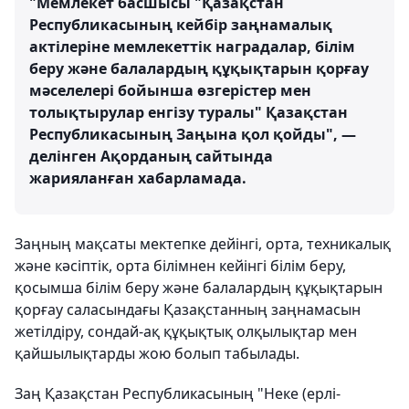
"Мемлекет басшысы "Қазақстан
Республикасының кейбір заңнамалық
актілеріне мемлекеттік наградалар, білім
беру және балалардың құқықтарын қорғау
мәселелері бойынша өзгерістер мен
толықтырулар енгізу туралы" Қазақстан
Республикасының Заңына қол қойды", —
делінген Ақорданың сайтында
жарияланған хабарламада.
Заңның мақсаты мектепке дейінгі, орта, техникалық
және кәсіптік, орта білімнен кейінгі білім беру,
қосымша білім беру және балалардың құқықтарын
қорғау саласындағы Қазақстанның заңнамасын
жетілдіру, сондай-ақ құқықтық олқылықтар мен
қайшылықтарды жою болып табылады.
Заң Қазақстан Республикасының "Неке (ерлі-