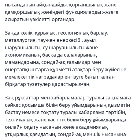
нысандарын айқындайды. қорғаншылық және
қамқоршылық жөніндегі функцияларды жүзеге
асыратын уәкілетті органдар.
Заңда көлік, құрылыс, геологиялық барлау,
металлургия, тау-кен өнеркәсібі, ауыл
шаруашылығы, су шаруашылығы және
экономиканың басқа да салаларының
мамандарына, сондай-ақ ғалымдар мен
өнертапқыштарға құрметті атақтар беру жүйесіне
мемлекеттік наградалар енгізуге бағытталған
бірқатар түзетулер қарастырылған.
Заң рұқсаттар мен хабарламалар туралы заңнамаға
сәйкес қосымша білім беру ұйымдарының қызметін
бастау немесе тоқтату туралы хабарлама тәртібін,
техникалық және кәсіптік білім беру ұйымдарында
онлайн оқыту нысанын және академиялық
ұтқырлық қағидатын, сондай-ақ меншiк нысанына