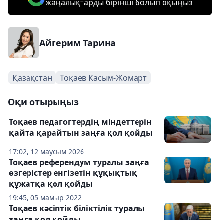
жаңалықтарды бірінші болып оқыңыз
Айгерим Тарина
Қазақстан
Тоқаев Касым-Жомарт
Оқи отырыңыз
Тоқаев педагогтердің міндеттерін
қайта қарайтын заңға қол қойды
17:02, 12 маусым 2026
Тоқаев референдум туралы заңға
өзгерістер енгізетін құқықтық
құжатқа қол қойды
19:45, 05 мамыр 2022
Тоқаев кәсіптік біліктілік туралы
заңға қол қойды