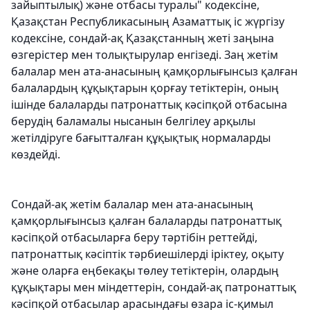
зайыптылық) және отбасы туралы" кодексіне,
Қазақстан Республикасының Азаматтық іс жүргізу
кодексіне, сондай-ақ Қазақстанның жеті заңына
өзгерістер мен толықтырулар енгізеді. Заң жетім
балалар мен ата-анасының қамқорлығынсыз қалған
балалардың құқықтарын қорғау тетіктерін, оның
ішінде балаларды патронаттық кәсіпқой отбасына
берудің баламалы нысанын белгілеу арқылы
жетілдіруге бағытталған құқықтық нормаларды
көздейді.
Сондай-ақ жетім балалар мен ата-анасының
қамқорлығынсыз қалған балаларды патронаттық
кәсіпқой отбасыларға беру тәртібін реттейді,
патронаттық кәсіптік тәрбиешілерді іріктеу, оқыту
және оларға еңбекақы төлеу тетіктерін, олардың
құқықтары мен міндеттерін, сондай-ақ патронаттық
кәсіпқой отбасылар арасындағы өзара іс-қимыл