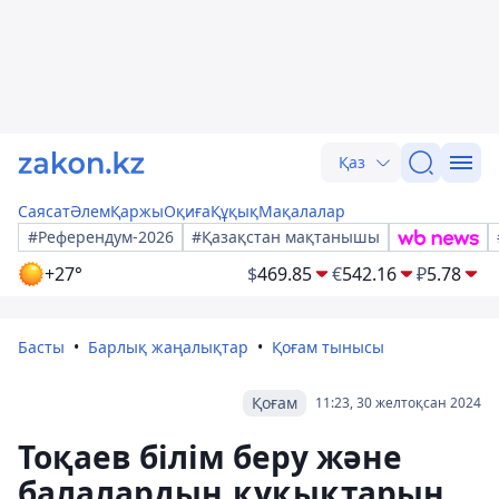
Қаз
Саясат
Әлем
Қаржы
Оқиға
Құқық
Мақалалар
#Референдум-2026
#Қазақстан мақтанышы
+27°
$
469.85
€
542.16
₽
5.78
Басты
Барлық жаңалықтар
Қоғам тынысы
Қоғам
11:23, 30 желтоқсан 2024
Тоқаев білім беру және
балалардың құқықтарын