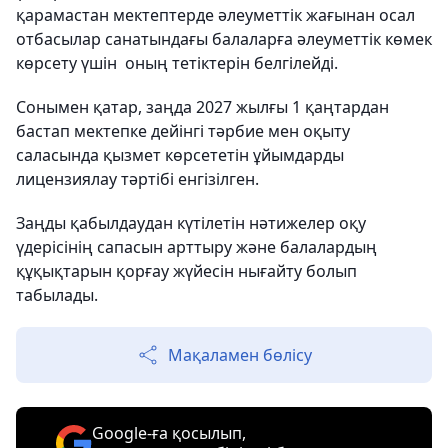
қарамастан мектептерде әлеуметтiк жағынан осал
отбасылар санатындағы балаларға әлеуметтiк көмек
көрсету үшiн оның тетіктерін белгілейді.
Сонымен қатар, заңда 2027 жылғы 1 қаңтардан
бастап мектепке дейінгі тәрбие мен оқыту
саласында қызмет көрсететін ұйымдарды
лицензиялау тәртібі енгізілген.
Заңды қабылдаудан күтілетін нәтижелер оқу
үдерісінің сапасын арттыру және балалардың
құқықтарын қорғау жүйесін нығайту болып
табылады.
Мақаламен бөлісу
Google-ға қосылып,