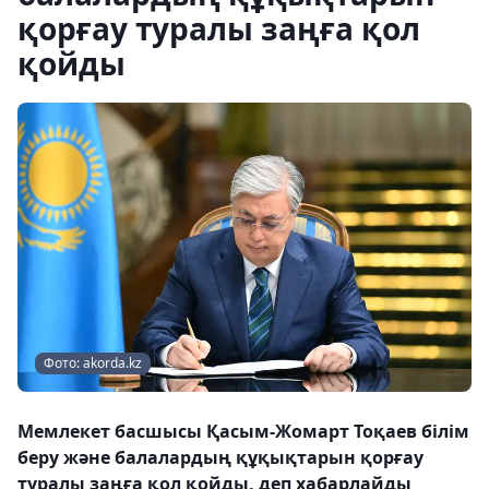
қорғау туралы заңға қол
қойды
Фото: akorda.kz
Мемлекет басшысы Қасым-Жомарт Тоқаев білім
беру және балалардың құқықтарын қорғау
туралы заңға қол қойды, деп хабарлайды