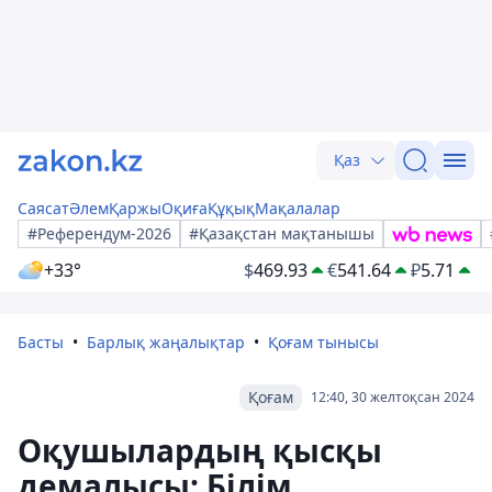
Қаз
Саясат
Әлем
Қаржы
Оқиға
Құқық
Мақалалар
#Референдум-2026
#Қазақстан мақтанышы
+33°
$
469.93
€
541.64
₽
5.71
Басты
Барлық жаңалықтар
Қоғам тынысы
Қоғам
12:40, 30 желтоқсан 2024
Оқушылардың қысқы
демалысы: Білім