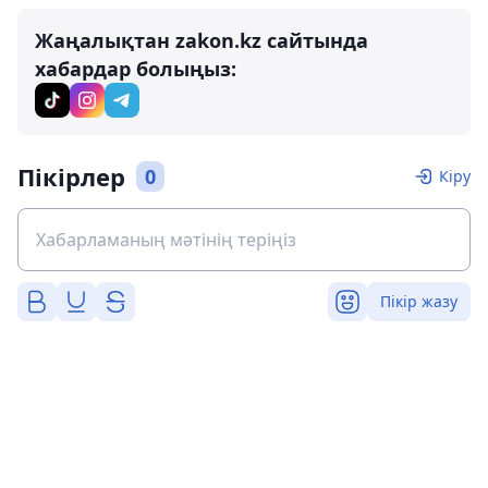
Жаңалықтан zakon.kz сайтында
хабардар болыңыз:
Пікірлер
0
Кіру
Пікір жазу