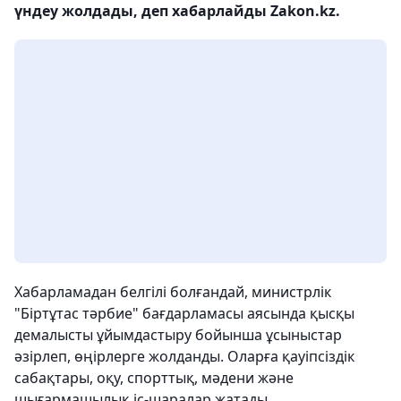
үндеу жолдады, деп хабарлайды Zakon.kz.
Хабарламадан белгілі болғандай, министрлік
"Біртұтас тәрбие" бағдарламасы аясында қысқы
демалысты ұйымдастыру бойынша ұсыныстар
әзірлеп, өңірлерге жолданды. Оларға қауіпсіздік
сабақтары, оқу, спорттық, мәдени және
шығармашылық іс-шаралар жатады.