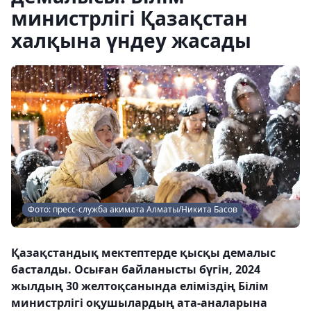
министрлігі Қазақстан
халқына үндеу жасады
Фото: пресс-служба акимата Алматы/Никита Басов
Қазақстандық мектептерде қысқы демалыс
басталды. Осыған байланысты бүгін, 2024
жылдың 30 желтоқсанында еліміздің Білім
министрлігі оқушылардың ата-аналарына