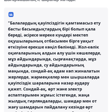
"Балалардың қауіпсіздігін қамтамасыз ету
басты басымдықтардың бірі болып қала
береді, әсіресе мереке күндері мектеп
оқушыларының отбасымен бірге уақыт
өткізуіне ерекше көңіл бөлінеді. Жол-көлік
оқиғаларының алдын алу үшін көшелерде,
мұз айдындарында, сырғанақтарда, мұз
айдындарында, су айдындарының
маңында, сондай-ақ адам көп жиналатын
жерлерде, жәрмеңкелер мен шыршаларда
қауіпсіздік шараларына назар аудару
қажет. Сондай-ақ, өрт және электр
аспаптарымен жұмыс істегенде, жаңа
жылдық гирляндаларды, шамдар мен от
жағу шамдарын пайдалану кезінде өрт