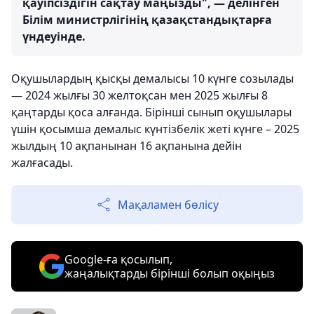
қауіпсіздігін сақтау маңызды", — делінген
Білім министрлігінің қазақстандықтарға
үндеуінде.
Оқушылардың қысқы демалысы 10 күнге созылады
— 2024 жылғы 30 желтоқсан мен 2025 жылғы 8
қаңтарды қоса алғанда. Бірінші сынып оқушылары
үшін қосымша демалыс күнтізбелік жеті күнге – 2025
жылдың 10 ақпанынан 16 ақпанына дейін
жалғасады.
Мақаламен бөлісу
Google-ға қосылып,
жаңалықтарды бірінші болып оқыңыз