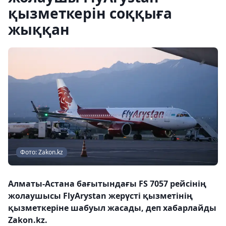
қызметкерін соққыға
жыққан
Фото: Zakon.kz
Алматы-Астана бағытындағы FS 7057 рейсінің
жолаушысы FlyArystan жерүсті қызметінің
қызметкеріне шабуыл жасады, деп хабарлайды
Zakon.kz.