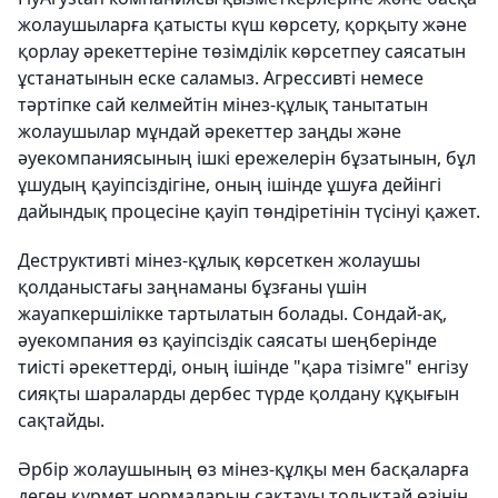
жолаушыларға қатысты күш көрсету, қорқыту және
қорлау әрекеттеріне төзімділік көрсетпеу саясатын
ұстанатынын еске саламыз. Агрессивті немесе
тәртіпке сай келмейтін мінез-құлық танытатын
жолаушылар мұндай әрекеттер заңды және
әуекомпаниясының ішкі ережелерін бұзатынын, бұл
ұшудың қауіпсіздігіне, оның ішінде ұшуға дейінгі
дайындық процесіне қауіп төндіретінін түсінуі қажет.
Деструктивті мінез-құлық көрсеткен жолаушы
қолданыстағы заңнаманы бұзғаны үшін
жауапкершілікке тартылатын болады. Сондай-ақ,
әуекомпания өз қауіпсіздік саясаты шеңберінде
тиісті әрекеттерді, оның ішінде "қара тізімге" енгізу
сияқты шараларды дербес түрде қолдану құқығын
сақтайды.
Әрбір жолаушының өз мінез-құлқы мен басқаларға
деген құрмет нормаларын сақтауы толықтай өзінің