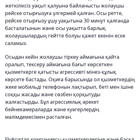
жеткіліксіз уақыт қалуына байланысты жолаушы
рейске отырғызуға үлгермей қалған. Осы ретте,
рейске отырғызу ұшу уақытына 30 минут қалғанда
басталатынын және осы уақытта барлық
жолаушылардың гейтте болуы қажет екенін еске
саламыз.
Осыдан кейін жолаушы тіркеу аймағына қайта
оралып, тексеру аймағына бағыт көрсеткен
қызметкерге қатысты агрессивті мінез-құлық
көрсете бастады. Оқиға барысында ол қызметкердің
жеке мобильді телефонын лақтырып, беті мен ішіне
соққы жасады және сөзбен қорқытуды
жалғастырды. Бұл агрессиялық әрекет
бейнекамераларда және куәгерлердің
мәлімдемесімен расталған.
FlyArystan компаниясы қызметкерлеріне және басқа