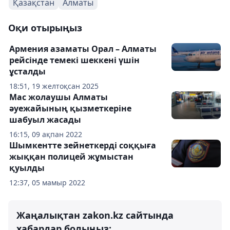
Қазақстан
Алматы
Оқи отырыңыз
Армения азаматы Орал – Алматы
рейсінде темекі шеккені үшін
ұсталды
18:51, 19 желтоқсан 2025
Мас жолаушы Алматы
әуежайының қызметкеріне
шабуыл жасады
16:15, 09 ақпан 2022
Шымкентте зейнеткерді соққыға
жыққан полицей жұмыстан
қуылды
12:37, 05 мамыр 2022
Жаңалықтан zakon.kz сайтында
хабардар болыңыз: