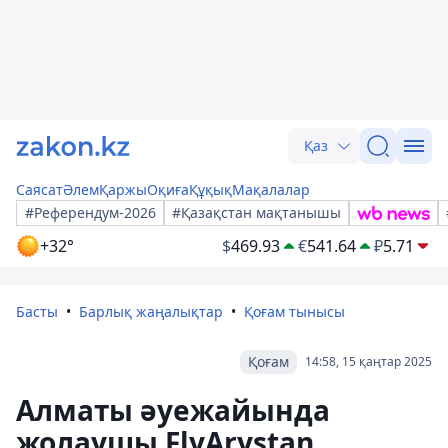
Қаз
Саясат
Әлем
Қаржы
Оқиға
Құқық
Мақалалар
#Референдум-2026
#Қазақстан мақтанышы
+32°
$
469.93
€
541.64
₽
5.71
Басты
Барлық жаңалықтар
Қоғам тынысы
Қоғам
14:58, 15 қаңтар 2025
Алматы әуежайында
жолаушы FlyArystan