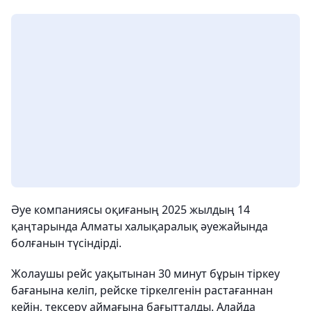
Әуе компаниясы оқиғаның 2025 жылдың 14
қаңтарында Алматы халықаралық әуежайында
болғанын түсіндірді.
Жолаушы рейс уақытынан 30 минут бұрын тіркеу
бағанына келіп, рейске тіркелгенін растағаннан
кейін, тексеру аймағына бағытталды. Алайда