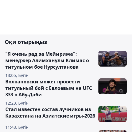
Оқи отырыңыз
"Я очень рад за Мейирима":
менеджер Алимханулы Климас о
титульном бое Нурсултанова
13:05, Бүгін
Волкановски может провести
титульный бой с Евлоевым на UFC
333 в Абу-Даби
12:23, Бүгін
Стал известен состав лучников из
Казахстана на Азиатские игры-2026
11:43, Бүгін