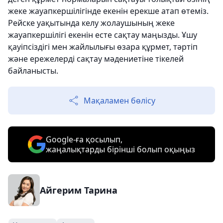
жеке жауапкершілігінде екенін ерекше атап өтеміз.
Рейске уақытында келу жолаушының жеке
жауапкершілігі екенін есте сақтау маңызды. Ұшу
қауіпсіздігі мен жайлылығы өзара құрмет, тәртіп
және ережелерді сақтау мәдениетіне тікелей
байланысты.
Мақаламен бөлісу
Google-ға қосылып,
жаңалықтарды бірінші болып оқыңыз
Айгерим Тарина