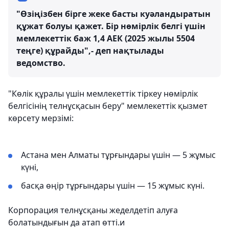
"Өзіңізбен бірге жеке басты куәландыратын
құжат болуы қажет. Бір нөмірлік белгі үшін
мемлекеттік баж 1,4 АЕК (2025 жылы 5504
теңге) құрайды",- деп нақтылады
ведомство.
"Көлік құралы үшін мемлекеттік тіркеу нөмірлік
белгісінің телнұсқасын беру" мемлекеттік қызмет
көрсету мерзімі:
Астана мен Алматы тұрғындары үшін — 5 жұмыс
күні,
басқа өңір тұрғындары үшін — 15 жұмыс күні.
Корпорация телнұсқаны жеделдетіп алуға
болатындығын да атап өтті.и