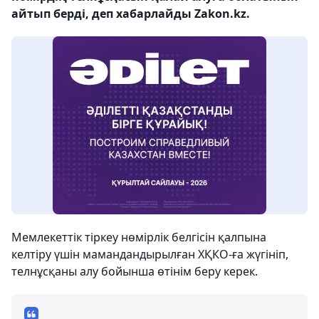
айтып берді, деп хабарлайды Zakon.kz.
Мемлекеттік тіркеу нөмірлік белгісін қалпына
келтіру үшін мамандандырылған ХҚКО-ға жүгініп,
телнұсқаны алу бойынша өтінім беру керек.