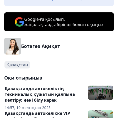
Google-ға қосылып,
жаңалықтарды бірінші болып оқыңыз
Ботагөз Ақиқат
Қазақстан
Оқи отырыңыз
Қазақстанда автокөліктің
техникалық құжатын қалпына
келтіру: нені білу керек
14:57, 19 желтоқсан 2025
Қазақстанда автокөлікке VIP