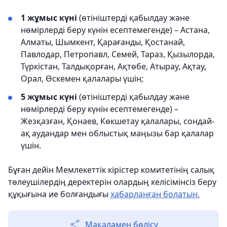
1 жұмыс күні
(өтініштерді қабылдау және
нөмірлерді беру күнін есептемегенде) – Астана,
Алматы, Шымкент, Қарағанды, Қостанай,
Павлодар, Петропавл, Семей, Тараз, Қызылорда,
Түркістан, Талдықорған, Ақтөбе, Атырау, Ақтау,
Орал, Өскемен қалалары үшін;
5 жұмыс күні
(өтініштерді қабылдау және
нөмірлерді беру күнін есептемегенде) –
Жезқазған, Қонаев, Көкшетау қалалары, сондай-
ақ аудандар мен облыстық маңызы бар қалалар
үшін.
Бұған дейін Мемлекеттік кірістер комитетінің салық
төлеушілердің деректерін олардың келісімінсіз беру
құқығына ие болғандығы
хабарланған болатын.
Мақаламен бөлісу