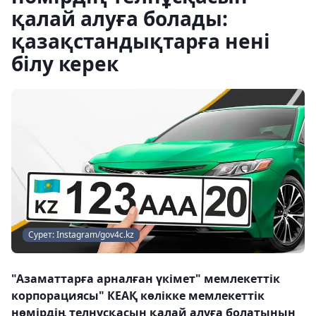
қалай алуға болады:
қазақстандықтарға нені
білу керек
Сурет: Instagram/gov4c.kz
"Азаматтарға арналған үкімет" мемлекеттік
корпорациясы" КЕАҚ көлікке мемлекеттік
нөмірдің телнұсқасын қалай алуға болатынын