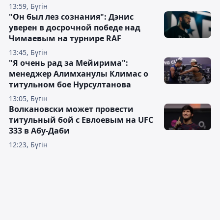
13:59, Бүгін
"Он был лез сознания": Дэнис
уверен в досрочной победе над
Чимаевым на турнире RAF
13:45, Бүгін
"Я очень рад за Мейирима":
менеджер Алимханулы Климас о
титульном бое Нурсултанова
13:05, Бүгін
Волкановски может провести
титульный бой с Евлоевым на UFC
333 в Абу-Даби
12:23, Бүгін