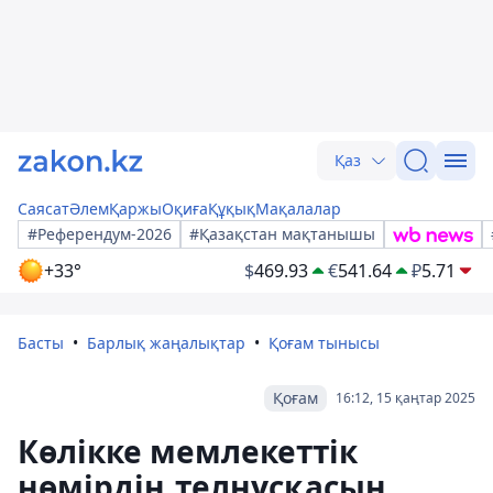
Қаз
Саясат
Әлем
Қаржы
Оқиға
Құқық
Мақалалар
#Референдум-2026
#Қазақстан мақтанышы
+33°
$
469.93
€
541.64
₽
5.71
Басты
Барлық жаңалықтар
Қоғам тынысы
Қоғам
16:12, 15 қаңтар 2025
Көлікке мемлекеттік
нөмірдің телнұсқасын