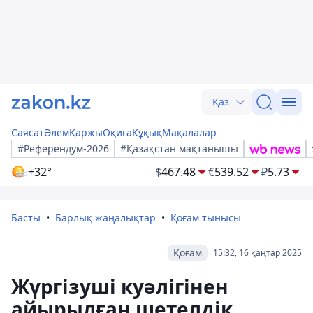
Қаз
Саясат
Әлем
Қаржы
Оқиға
Құқық
Мақалалар
#Референдум-2026
#Қазақстан мақтанышы
+32°
$
467.48
€
539.52
₽
5.73
Басты
Барлық жаңалықтар
Қоғам тынысы
Қоғам
15:32, 16 қаңтар 2025
Жүргізуші куәлігінен
айырылған шетелдік