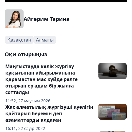
Айгерим Тарина
Қазақстан
Алматы
Оқи отырыңыз
Маңғыстауда көлік жүргізу
құқығынан айырылғанына
қарамастан мас күйде рөлге
отырған ер адам бір жылға
сотталды
11:52, 27 маусым 2026
Жас алматылық жүргізуші куәлігін
қайтарып беремін деп
азаматтарды алдаған
16:11, 22 сәуір 2022