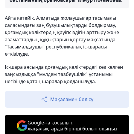
бастығының орынбасары Тимур Ноғайбаев.
Айта кетейік, Алматыда жолаушылар тасымалы
саласындағы заң бұзушылықтарды болдырмау,
қоғамдық көліктердің қауіпсіздігін арттыру және
азаматтардың құқықтарын қорғау мақсатында
"Тасымалдаушы" республикалық іс-шарасы
өткізілуде.
Іс-шара аясында қоғамдық көліктердегі кез келген
заңсыздыққа "мүлдем төзбеушілік" ұстанымы
негізінде қатаң шаралар қолданылуда.
Мақаламен бөлісу
Google-ға қосылып,
жаңалықтарды бірінші болып оқыңыз