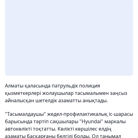
Алматы қаласында патрульдік полиция
қызметкерлері жолаушылар тасымалымен заңсыз
айналысқан шетелдік азаматты анықтады.
"Тасымалдаушы" жедел-профилактикалық іс-шарасы
барысында тәртіп сақшылары "Hyundai" маркалы
автокөлікті тоқтатты. Көлікті көршілес елдің
азаматы басқарғаны белгілі болды. Ол танымал