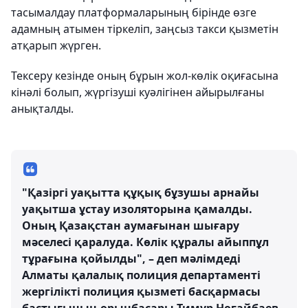
тасымалдау платформаларының бірінде өзге
адамның атымен тіркеліп, заңсыз такси қызметін
атқарып жүрген.
Тексеру кезінде оның бұрын жол-көлік оқиғасына
кінәлі болып, жүргізуші куәлігінен айырылғаны
анықталды.
"Қазіргі уақытта құқық бұзушы арнайы
уақытша ұстау изоляторына қамалды.
Оның Қазақстан аумағынан шығару
мәселесі қаралуда. Көлік құралы айыппұл
тұрағына қойылды", – деп мәлімдеді
Алматы қалалық полиция департаменті
жергілікті полиция қызметі басқармасы