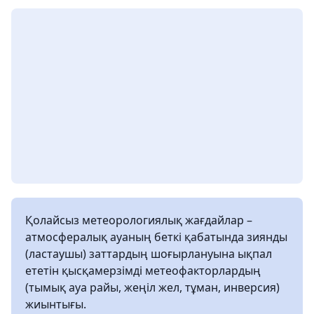
Қолайсыз метеорологиялық жағдайлар –
атмосфералық ауаның беткі қабатында зиянды
(ластаушы) заттардың шоғырлануына ықпал
ететін қысқамерзімді метеофакторлардың
(тымық ауа райы, жеңіл жел, тұман, инверсия)
жиынтығы.