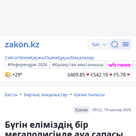
Қаз
Саясат
Әлем
Қаржы
Оқиға
Құқық
Мақалалар
#Референдум-2026
#Қазақстан мақтанышы
+29°
$
469.85
€
542.16
₽
5.78
Басты
Барлық жаңалықтар
Қоғам тынысы
Қоғам
09:22, 19 қаңтар 2025
Бүгін еліміздің бір
мегаполисінде ауа сапасы