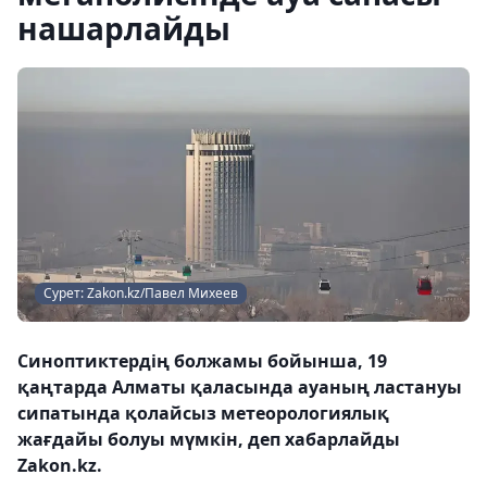
нашарлайды
Сурет: Zakon.kz/Павел Михеев
Синоптиктердің болжамы бойынша, 19
қаңтарда Алматы қаласында ауаның ластануы
сипатында қолайсыз метеорологиялық
жағдайы болуы мүмкін, деп хабарлайды
Zakon.kz.