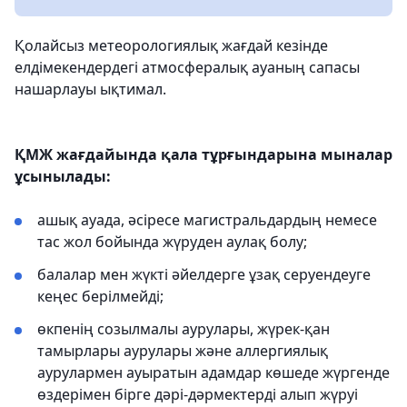
Қолайсыз метеорологиялық жағдай кезінде
елдімекендердегі атмосфералық ауаның сапасы
нашарлауы ықтимал.
ҚМЖ жағдайында қала тұрғындарына мыналар
ұсынылады:
ашық ауада, әсіресе магистральдардың немесе
тас жол бойында жүруден аулақ болу;
балалар мен жүкті әйелдерге ұзақ серуендеуге
кеңес берілмейді;
өкпенің созылмалы аурулары, жүрек-қан
тамырлары аурулары және аллергиялық
аурулармен ауыратын адамдар көшеде жүргенде
өздерімен бірге дәрі-дәрмектерді алып жүруі