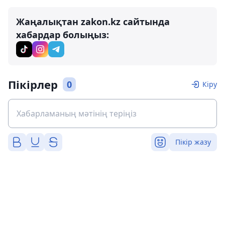
Жаңалықтан zakon.kz сайтында
хабардар болыңыз:
Пікірлер
0
Кіру
Пікір жазу