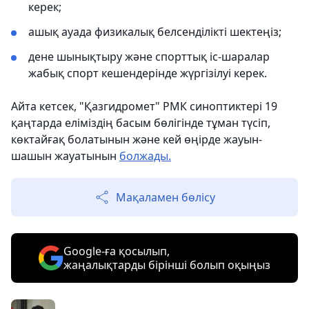
керек;
ашық ауада физикалық белсенділікті шектеңіз;
дене шынықтыру және спорттық іс-шаралар
жабық спорт кешендерінде жүргізілуі керек.
Айта кетсек, "Қазгидромет" РМК синоптиктері 19
қаңтарда еліміздің басым бөлігінде тұман түсіп,
көктайғақ болатынын және кей өңірде жауын-
шашын жауатынын
болжады.
Мақаламен бөлісу
Google-ға қосылып,
жаңалықтарды бірінші болып оқыңыз