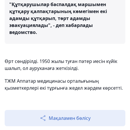
"Құтқарушылар баспалдақ маршымен
құтқару қалпақтарының көмегімен екі
адамды құтқарып, төрт адамды
эвакуациялады", - деп хабарлады
ведомство.
Өрт сөндірілді. 1950 жылы туған пәтер иесін күйік
шалып, ол ауруханаға жеткізілді.
ТЖМ Аппатар медицинасы орталығының
қызметкерлері екі тұрғынға жедел жәрдем көрсетті.
Мақаламен бөлісу