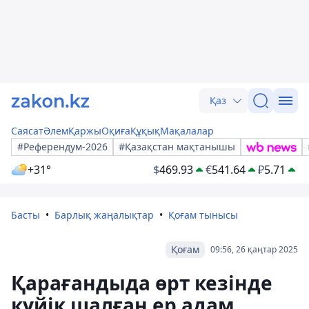
Қаз
Саясат
Әлем
Қаржы
Оқиға
Құқық
Мақалалар
#Референдум-2026
#Қазақстан мақтанышы
+31°
$
469.93
€
541.64
₽
5.71
Басты
Барлық жаңалықтар
Қоғам тынысы
Қоғам
09:56, 26 қаңтар 2025
Қарағандыда өрт кезінде
күйік шалған ер адам