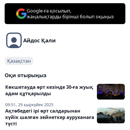
Google-ға қосылып,
жаңалықтарды бірінші болып оқыңыз
Айдос Қали
Қазақстан
Оқи отырыңыз
Көкшетауда өрт кезінде 30-ға жуық
адам құтқарылды
09:51, 29 қыркүйек 2025
Ақтөбедегі ірі өрт салдарынан
күйік шалған зейнеткер ауруханаға
түсті