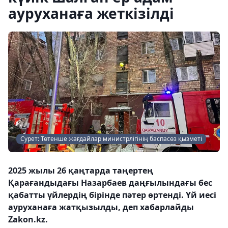
ауруханаға жеткізілді
Сурет: Төтенше жағдайлар министрлігінің баспасөз қызметі
2025 жылы 26 қаңтарда таңертең
Қарағандыдағы Назарбаев даңғылындағы бес
қабатты үйлердің бірінде пәтер өртенді. Үй иесі
ауруханаға жатқызылды, деп хабарлайды
Zakon.kz.