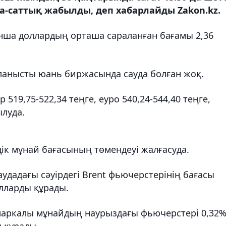
а-саттық жабылды, деп хабарлайды Zakon.kz.
ша доллардың орташа сараланған бағамы 2,36
ланысты юань биржасында сауда болған жоқ.
19,75-522,34 теңге, еуро 540,24-544,40 теңге,
ылуда.
ік мұнай бағасының төмендеуі жалғасуда.
удадағы сәуірдегі Brent фьючерстерінің бағасы
олларды құрады.
маркалы мұнайдың наурыздағы фьючерстері 0,32%
ы құрады.