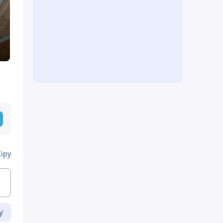
Кіру
у