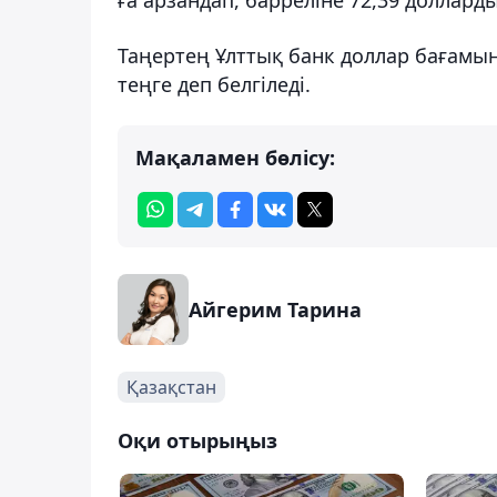
Таңертең Ұлттық банк доллар бағамын 5
теңге деп белгіледі.
Мақаламен бөлісу:
Айгерим Тарина
Қазақстан
Оқи отырыңыз