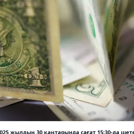
025 жылдың 30 қаңтарында сағат 15:30-да шет