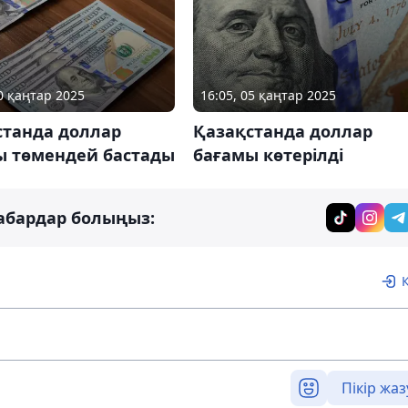
20 қаңтар 2025
16:05, 05 қаңтар 2025
станда доллар
Қазақстанда доллар
ы төмендей бастады
бағамы көтерілді
абардар болыңыз:
Пікір жаз