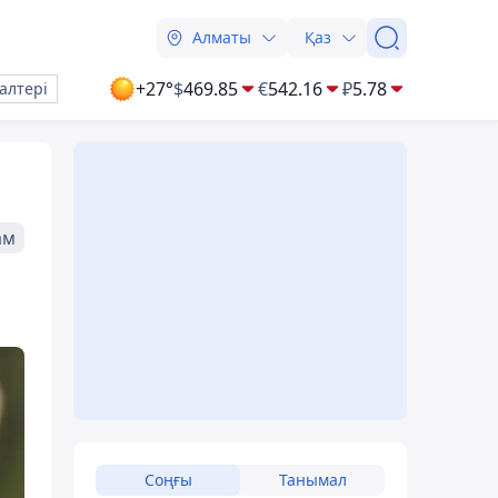
Алматы
Қаз
+27°
$
469.85
€
542.16
₽
5.78
алтері
ам
Соңғы
Танымал