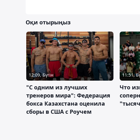
Оқи отырыңыз
12:09, Бүгін
11:51, Б
"С одним из лучших
Что из
тренеров мира": Федерация
сопер
бокса Казахстана оценила
"тысяч
сборы в США с Роучем