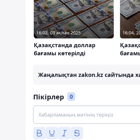
16:02, 03 ақпан 2025
16:04, 
Қазақстанда доллар
Қазақ
бағамы көтерілді
бағам
Жаңалықтан zakon.kz сайтында х
Пікірлер
0