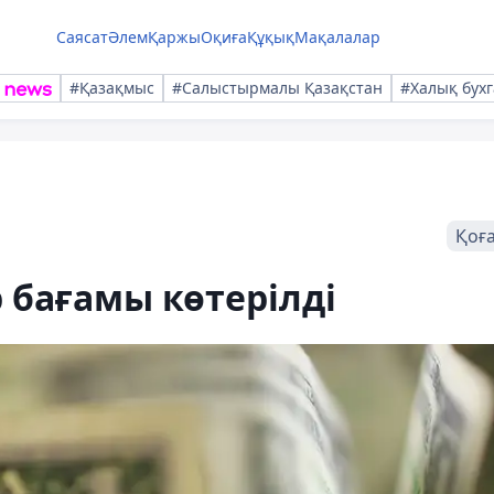
Саясат
Әлем
Қаржы
Оқиға
Құқық
Мақалалар
#Қазақмыс
#Салыстырмалы Қазақстан
#Халық бухг
Қоғ
 бағамы көтерілді