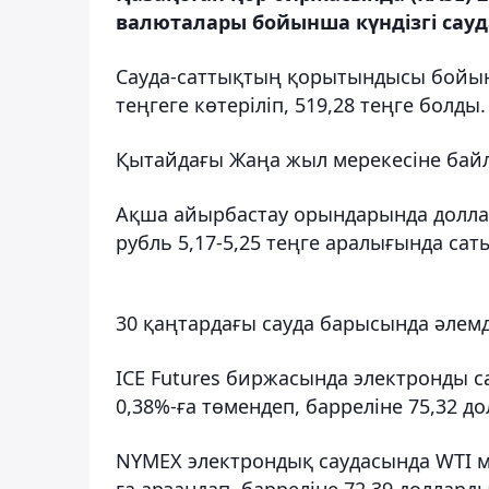
валюталары бойынша күндізгі сауд
Сауда-саттықтың қорытындысы бойын
теңгеге көтеріліп, 519,28 теңге болды.
Қытайдағы Жаңа жыл мерекесіне бай
Ақша айырбастау орындарында доллар 5
рубль 5,17-5,25 теңге аралығында сат
30 қаңтардағы сауда барысында әлемд
ICE Futures биржасында электронды са
0,38%-ға төмендеп, барреліне 75,32 д
NYMEX электрондық саудасында WTI 
ға арзандап, барреліне 72,39 доллард