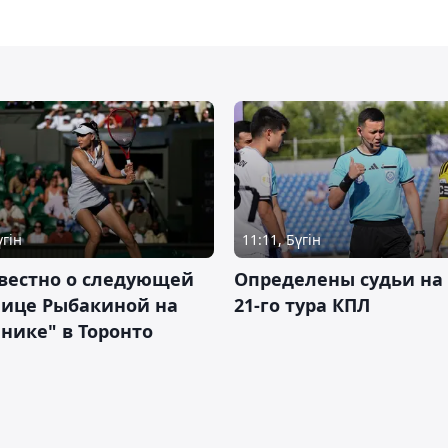
үгін
11:11, Бүгін
вестно о следующей
Определены судьи на
нице Рыбакиной на
21-го тура КПЛ
нике" в Торонто