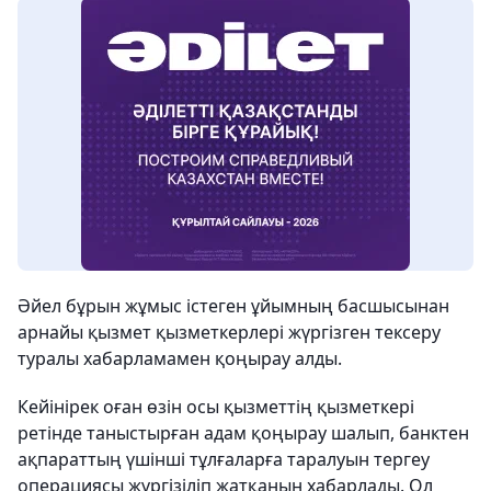
Әйел бұрын жұмыс істеген ұйымның басшысынан
арнайы қызмет қызметкерлері жүргізген тексеру
туралы хабарламамен қоңырау алды.
Кейінірек оған өзін осы қызметтің қызметкері
ретінде таныстырған адам қоңырау шалып, банктен
ақпараттың үшінші тұлғаларға таралуын тергеу
операциясы жүргізіліп жатқанын хабарлады. Ол