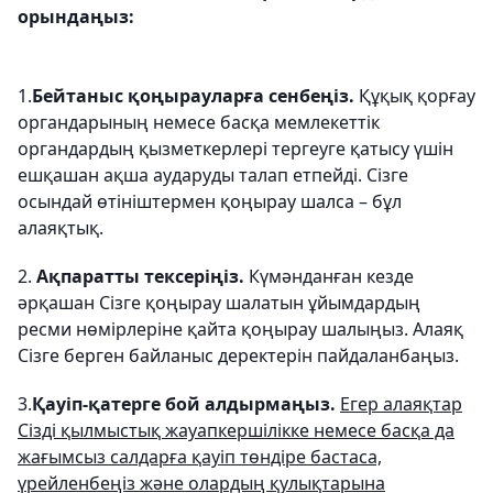
орындаңыз:
1.
Бейтаныс қоңырауларға сенбеңіз.
Құқық қорғау
органдарының немесе басқа мемлекеттік
органдардың қызметкерлері тергеуге қатысу үшін
ешқашан ақша аударуды талап етпейді. Сізге
осындай өтініштермен қоңырау шалса – бұл
алаяқтық.
2.
Ақпаратты тексеріңіз.
Күмәнданған кезде
әрқашан Сізге қоңырау шалатын ұйымдардың
ресми нөмірлеріне қайта қоңырау шалыңыз. Алаяқ
Сізге берген байланыс деректерін пайдаланбаңыз.
3.
Қауіп-қатерге бой алдырмаңыз.
Егер алаяқтар
Сізді қылмыстық жауапкершілікке немесе басқа да
жағымсыз салдарға қауіп төндіре бастаса,
үрейленбеңіз және олардың қулықтарына