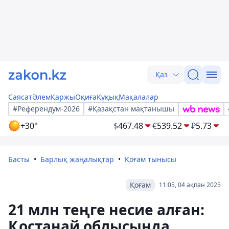
Қаз
Саясат
Әлем
Қаржы
Оқиға
Құқық
Мақалалар
#Референдум-2026
#Қазақстан мақтанышы
+30°
$
467.48
€
539.52
₽
5.73
Басты
Барлық жаңалықтар
Қоғам тынысы
Қоғам
11:05, 04 ақпан 2025
21 млн теңге несие алған:
Қостанай облысында