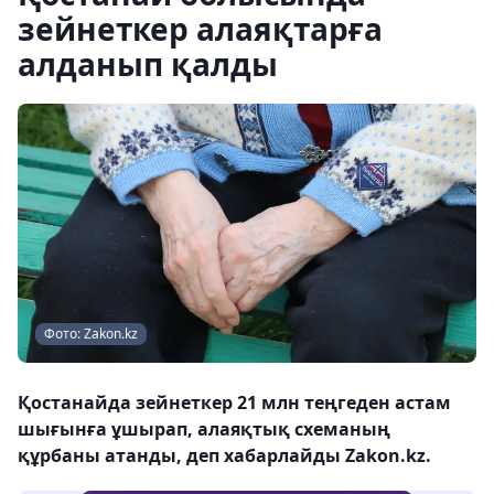
зейнеткер алаяқтарға
алданып қалды
Фото: Zakon.kz
Қостанайда зейнеткер 21 млн теңгеден астам
шығынға ұшырап, алаяқтық схеманың
құрбаны атанды, деп хабарлайды Zakon.kz.