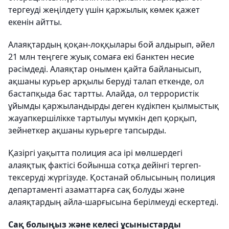
тергеуді жеңілдету үшін қаржылық көмек қажет
екенін айтты.
Алаяқтардың қоқан-лоққылары бой алдырып, әйел
21 млн теңгеге жуық сомаға екі банктен несие
рәсімдеді. Алаяқтар онымен қайта байланысып,
ақшаны курьер арқылы беруді талап еткенде, ол
бастапқыда бас тартты. Алайда, ол террористік
ұйымды қаржыландырды деген күдікпен қылмыстық
жауапкершілікке тартылуы мүмкін деп қорқып,
зейнеткер ақшаны курьерге тапсырды.
Қазіргі уақытта полиция аса ірі мөлшердегі
алаяқтық фактісі бойынша сотқа дейінгі тергеп-
тексеруді жүргізуде. Қостанай облысының полиция
департаменті азаматтарға сақ болуды және
алаяқтардың айла-шарғысына берілмеуді ескертеді.
Сақ болыңыз және келесі ұсыныстарды