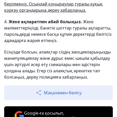
берілмеңіз. Осындай қоңыраулар туралы құқық
қорғау органдарына дереу хабарлаңыз.
4.
Жеке ақпаратпен абай болыңыз.
Жеке
мәліметтеріңізді, банктік шоттар туралы ақпаратты,
парольдерді немесе басқа құпия деректерді белгісіз
адамдарға жария етпеңіз.
Есіңізде болсын, алаяқтар сіздің эмоцияларыңызды
манипуляциялау және дұрыс емес шешім қабылдау
үшін әртүрлі әсер ету схемалары мен әдістерін
қолдана алады. Егер сіз алаяқтық әрекетке тап
болсаңыз, дереу полицияға хабарлаңыз.
Мақаламен бөлісу
Google-ға қосылып,