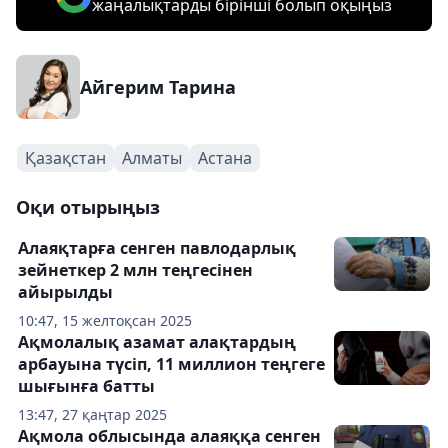
жаңалықтарды бірінші болып оқыңыз
Айгерим Тарина
Қазақстан
Алматы
Астана
Оқи отырыңыз
Алаяқтарға сенген павлодарлық
зейнеткер 2 млн теңгесінен
айырылды
10:47, 15 желтоқсан 2025
Ақмолалық азамат алақтардың
арбауына түсіп, 11 миллион теңгеге
шығынға батты
13:47, 27 қаңтар 2025
Ақмола облысында алаяққа сенген