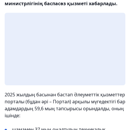
министрлігінің баспасөз қызметі хабарлады.
2025 жылдың басынан бастап Әлеуметтік қызметтер
порталы (бұдан әрі – Портал) арқылы мүгедектігі бар
адамдардың 59,6 мың тапсырысы орындалды, оның
ішінде:
шамамен 37 мың оңалтудың техникалық