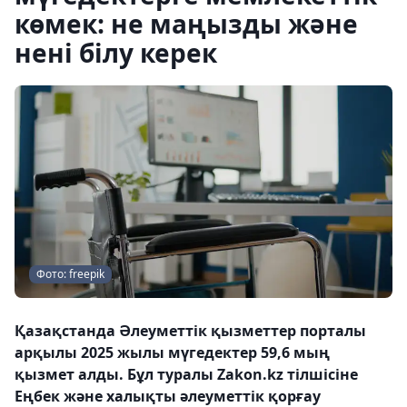
көмек: не маңызды және
нені білу керек
Фото: freepik
Қазақстанда Әлеуметтік қызметтер порталы
арқылы 2025 жылы мүгедектер 59,6 мың
қызмет алды. Бұл туралы Zakon.kz тілшісіне
Еңбек және халықты әлеуметтік қорғау