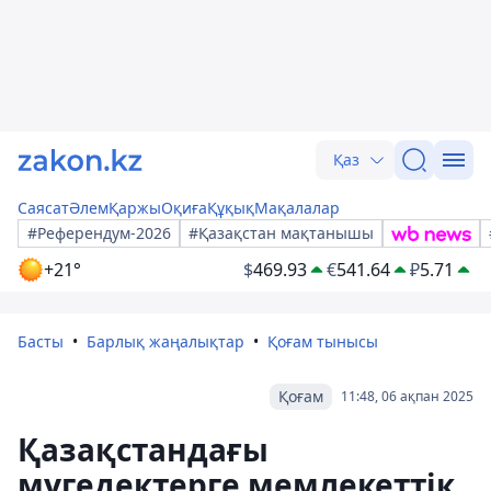
Қаз
Саясат
Әлем
Қаржы
Оқиға
Құқық
Мақалалар
#Референдум-2026
#Қазақстан мақтанышы
+21°
$
469.93
€
541.64
₽
5.71
Басты
Барлық жаңалықтар
Қоғам тынысы
Қоғам
11:48, 06 ақпан 2025
Қазақстандағы
мүгедектерге мемлекеттік