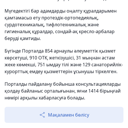
Мүгедектігі бар адамдарды оңалту құралдарымен
қамтамасыз ету протездік-ортопедиялық,
сурдотехникалық, тифлотехникалық және
гигиеналық құралдар, сондай-ақ кресло-арбалар
беруді қамтиды.
Бүгінде Порталда 854 арнаулы әлеуметтік қызмет
көрсетуші, 910 ОТҚ жеткізушісі, 31 мыңнан астам
жеке көмекші, 751 ымдау тілі және 129 санаторийлік-
курорттық емдеу қызметтерін ұсынушы тіркелген.
Порталды пайдалану бойынша консультацияларды
қолдау байланыс орталығынан, яғни 1414 бірыңғай
нөмірі арқылы хабарласуға болады.
Мақаламен бөлісу