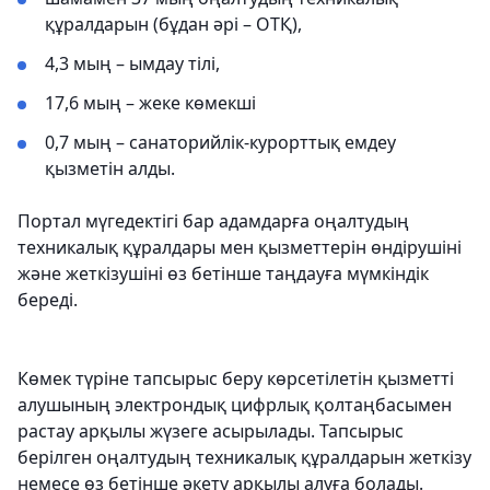
құралдарын (бұдан әрі – ОТҚ),
4,3 мың – ымдау тілі,
17,6 мың – жеке көмекші
0,7 мың – санаторийлік-курорттық емдеу
қызметін алды.
Портал мүгедектігі бар адамдарға оңалтудың
техникалық құралдары мен қызметтерін өндірушіні
және жеткізушіні өз бетінше таңдауға мүмкіндік
береді.
Көмек түріне тапсырыс беру көрсетілетін қызметті
алушының электрондық цифрлық қолтаңбасымен
растау арқылы жүзеге асырылады. Тапсырыс
берілген оңалтудың техникалық құралдарын жеткізу
немесе өз бетінше әкету арқылы алуға болады.