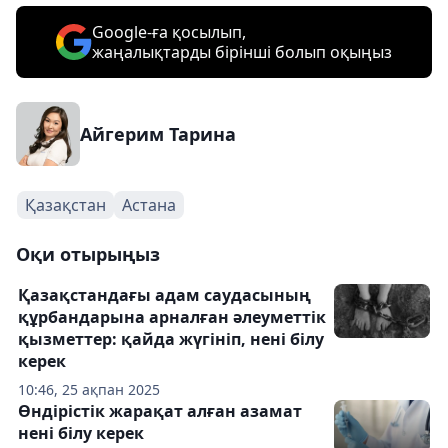
Google-ға қосылып,
жаңалықтарды бірінші болып оқыңыз
Айгерим Тарина
Қазақстан
Астана
Оқи отырыңыз
Қазақстандағы адам саудасының
құрбандарына арналған әлеуметтік
қызметтер: қайда жүгініп, нені білу
керек
10:46, 25 ақпан 2025
Өндірістік жарақат алған азамат
нені білу керек