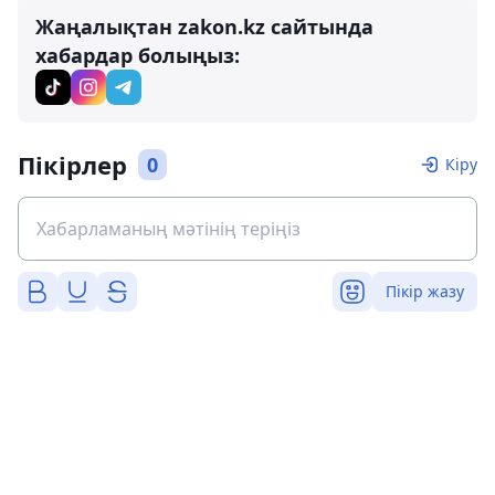
Жаңалықтан zakon.kz сайтында
хабардар болыңыз:
Пікірлер
0
Кіру
Пікір жазу