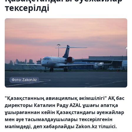
тексерілді
Фото: Zakon.kz
"Қазақстанның авиациялық әкімшілігі" АҚ бас
директоры Каталин Раду AZAL ұшағы апатқа
ұшырағаннан кейін Қазақстандағы әуежайлар
мен әуе тасымалдаушылары тексерілгенін
мәлімдеді, деп хабарлайды Zakon.kz тілшісі.