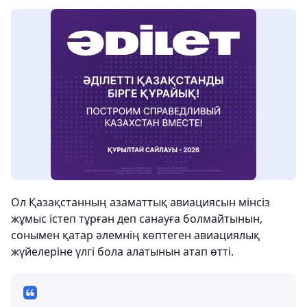
Ол Қазақстанның азаматтық авиациясын мінсіз
жұмыс істеп тұрған деп санауға болмайтынын,
сонымен қатар әлемнің көптеген авиациялық
жүйелеріне үлгі бола алатынын атап өтті.