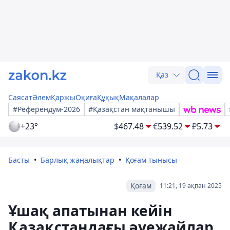
Қаз
Саясат
Әлем
Қаржы
Оқиға
Құқық
Мақалалар
#Референдум-2026
#Қазақстан мақтанышы
+23°
$
467.48
€
539.52
₽
5.73
Басты
Барлық жаңалықтар
Қоғам тынысы
Қоғам
11:21, 19 ақпан 2025
Ұшақ апатынан кейін
Қазақстандағы әуежайлар