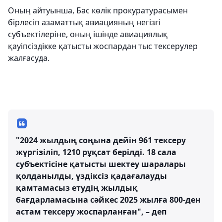
Оның айтуынша, Бас көлік прокуратурасымен
бірлесіп азаматтық авиацияның негізгі
субъектілеріне, оның ішінде авиациялық
қауіпсіздікке қатысты жоспардан тыс тексерулер
жалғасуда.
"2024 жылдың соңына дейін 961 тексеру
жүргізіліп, 1210 рұқсат берілді. 18 сала
субъектісіне қатысты шектеу шаралары
қолданылды, үздіксіз қадағалауды
қамтамасыз етудің жылдық
бағдарламасына сәйкес 2025 жылға 800-ден
астам тексеру жоспарланған", – деп