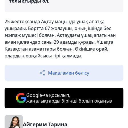
толықтырды ол.
25 желтоқсанда Ақтау маңында ұшақ апатқа
ұшырады. Бортта 67 жолаушы, оның ішінде бес
экипаж мүшесі болған. Ақтаудағы ұшақ апатынан
аман қалғандар саны 29 адамды құрады. Ұшақта
Қазақстан азаматтары болған. Өкінішке орай,
олардың ешқайсысы тірі қалмады.
Мақаламен бөлісу
Google-ға қосылып,
жаңалықтарды бірінші болып оқыңыз
Айгерим Тарина