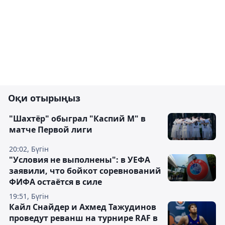
Оқи отырыңыз
"Шахтёр" обыграл "Каспий М" в
матче Первой лиги
20:02, Бүгін
"Условия не выполнены": в УЕФА
заявили, что бойкот соревнований
ФИФА остаётся в силе
19:51, Бүгін
Кайл Снайдер и Ахмед Тажудинов
проведут реванш на турнире RAF в