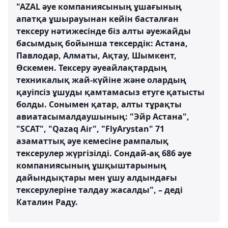
"AZAL әуе компаниясының ұшағының
апатқа ұшырауынан кейін басталған
тексеру нәтижесінде біз алты әуежайды
басымдық бойынша тексердік: Астана,
Павлодар, Алматы, Ақтау, Шымкент,
Өскемен. Тексеру әуеайлақтардың
техникалық жай-күйіне және олардың
қауіпсіз ұшуды қамтамасыз етуге қатысты
болды. Сонымен қатар, алты тұрақты
авиатасымалдаушының: "Эйр Астана",
"SCAT", "Qazaq Air", "FlyArystan" 71
азаматтық әуе кемесіне рампалық
тексерулер жүргізілді. Сондай-ақ 686 әуе
компаниясының ұшқыштарының
дайындықтары мен ұшу алдындағы
тексерулеріне талдау жасалды", – деді
Каталин Раду.