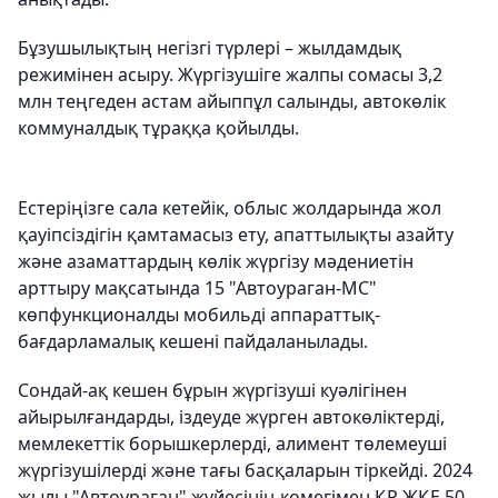
Бұзушылықтың негізгі түрлері – жылдамдық
режимінен асыру. Жүргізушіге жалпы сомасы 3,2
млн теңгеден астам айыппұл салынды, автокөлік
коммуналдық тұраққа қойылды.
Естеріңізге сала кетейік, облыс жолдарында жол
қауіпсіздігін қамтамасыз ету, апаттылықты азайту
және азаматтардың көлік жүргізу мәдениетін
арттыру мақсатында 15 "Автоураган-МС"
көпфункционалды мобильді аппараттық-
бағдарламалық кешені пайдаланылады.
Сондай-ақ кешен бұрын жүргізуші куәлігінен
айырылғандарды, іздеуде жүрген автокөліктерді,
мемлекеттік борышкерлерді, алимент төлемеуші
жүргізушілерді және тағы басқаларын тіркейді. 2024
жылы "Автоураган" жүйесінің көмегімен ҚР ЖҚЕ 50