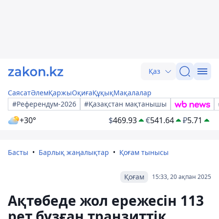
Қаз
Саясат
Әлем
Қаржы
Оқиға
Құқық
Мақалалар
#Референдум-2026
#Қазақстан мақтанышы
+30°
$
469.93
€
541.64
₽
5.71
Басты
Барлық жаңалықтар
Қоғам тынысы
Қоғам
15:33, 20 ақпан 2025
Ақтөбеде жол ережесін 113
рет бұзған транзиттік