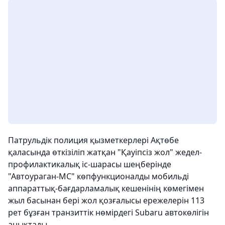
Патрульдік полиция қызметкерлері Ақтөбе
қаласында өткізіліп жатқан "Қауіпсіз жол" жедел-
профилактикалық іс-шарасы шеңберінде
"Автоураган-МС" көпфункционалды мобильді
аппараттық-бағдарламалық кешенінің көмегімен
жыл басынан бері жол қозғалысы ережелерін 113
рет бұзған транзиттік нөмірдегі Subaru автокөлігін
анықтады.