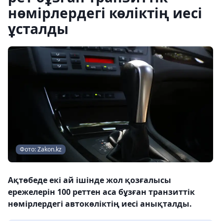
нөмірлердегі көліктің иесі
ұсталды
Фото: Zakon.kz
Ақтөбеде екі ай ішінде жол қозғалысы
ережелерін 100 реттен аса бұзған транзиттік
нөмірлердегі автокөліктің иесі анықталды.