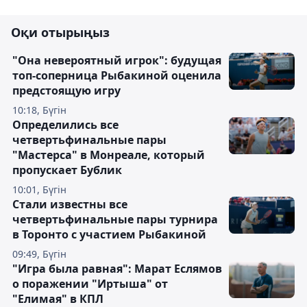
Оқи отырыңыз
"Она невероятный игрок": будущая
топ-соперница Рыбакиной оценила
предстоящую игру
10:18, Бүгін
Определились все
четвертьфинальные пары
"Мастерса" в Монреале, который
пропускает Бублик
10:01, Бүгін
Стали известны все
четвертьфинальные пары турнира
в Торонто с участием Рыбакиной
09:49, Бүгін
"Игра была равная": Марат Еслямов
о поражении "Иртыша" от
"Елимая" в КПЛ