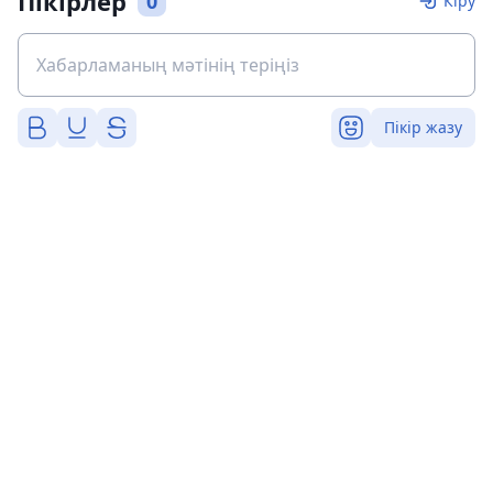
Пікірлер
0
Кіру
Пікір жазу