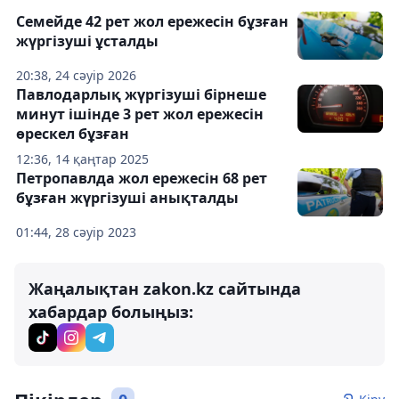
Семейде 42 рет жол ережесін бұзған
жүргізуші ұсталды
20:38, 24 сәуір 2026
Павлодарлық жүргізуші бірнеше
минут ішінде 3 рет жол ережесін
өрескел бұзған
12:36, 14 қаңтар 2025
Петропавлда жол ережесін 68 рет
бұзған жүргізуші анықталды
01:44, 28 сәуір 2023
Жаңалықтан zakon.kz сайтында
хабардар болыңыз: