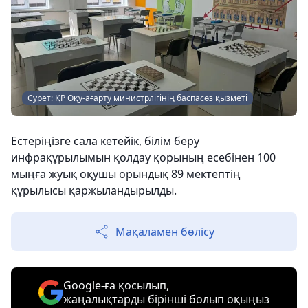
Сурет: ҚР Оқу-ағарту министрлігінің баспасөз қызметі
Естеріңізге сала кетейік, білім беру
инфрақұрылымын қолдау қорының есебінен 100
мыңға жуық оқушы орындық 89 мектептің
құрылысы қаржыландырылды.
Мақаламен бөлісу
Google-ға қосылып,
жаңалықтарды бірінші болып оқыңыз