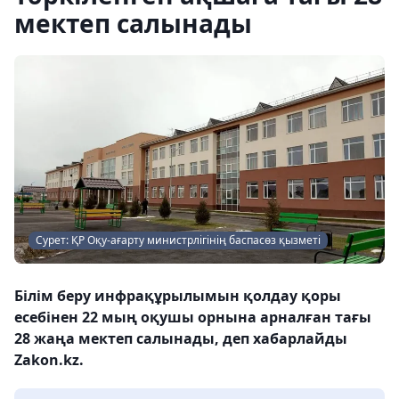
мектеп салынады
Сурет: ҚР Оқу-ағарту министрлігінің баспасөз қызметі
Білім беру инфрақұрылымын қолдау қоры
есебінен 22 мың оқушы орнына арналған тағы
28 жаңа мектеп салынады, деп хабарлайды
Zakon.kz.