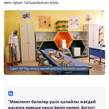
мен орын тапшылығын жою.
Сурет: ҚР Оқу-ағарту министрлігінің баспасөз қызметі
"Мемлекет балалар үшін қолайлы жағдай
жасауға ерекше көңіл бөліп келелі. Бүгінгі