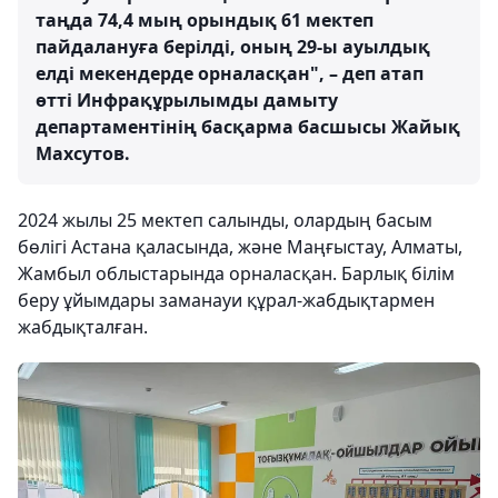
таңда 74,4 мың орындық 61 мектеп
пайдалануға берілді, оның 29-ы ауылдық
елді мекендерде орналасқан", – деп атап
өтті Инфрақұрылымды дамыту
департаментінің басқарма басшысы Жайық
Махсутов.
2024 жылы 25 мектеп салынды, олардың басым
бөлігі Астана қаласында, және Маңғыстау, Алматы,
Жамбыл облыстарында орналасқан. Барлық білім
беру ұйымдары заманауи құрал-жабдықтармен
жабдықталған.