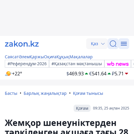
Қаз
Саясат
Әлем
Қаржы
Оқиға
Құқық
Мақалалар
#Референдум-2026
#Қазақстан мақтанышы
+22°
$
469.93
€
541.64
₽
5.71
Басты
Барлық жаңалықтар
Қоғам тынысы
Қоғам
09:35, 25 ақпан 2025
Жемқор шенеуніктерден
тәркіленген ақшаға тағы 28